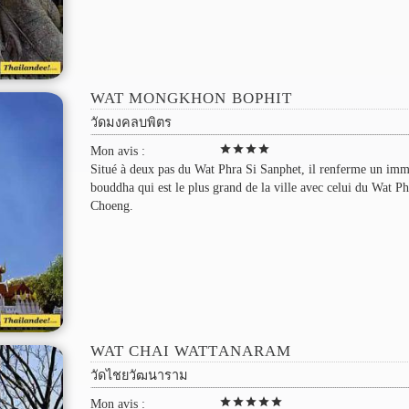
WAT MONGKHON BOPHIT
วัดมงคลบพิตร
star
star
star
star
Mon avis :
Situé à deux pas du Wat Phra Si Sanphet, il renferme un im
bouddha qui est le plus grand de la ville avec celui du Wat P
Choeng.
WAT CHAI WATTANARAM
วัดไชยวัฒนาราม
star
star
star
star
star
Mon avis :