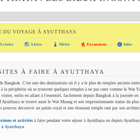
E DU VOYAGE À AYUTTHAYA
travel_explore
thermostat
hiking
info
A visiter
A faire
Météo
Excursions
Infos
SITES À FAIRE À AYUTTHAYA
e Bangkok. C'est une des destinations où il y a le plus de temples anciens intér
et à la périphérie où se trouvent quelques temples à ne pas rater comme le Wat Y
iter, enfin en allant à l'essentiel, facilement depuis Bangkok à la journée en 
 d'Ayutthaya se trouve aussi le Wat Muang et son impressionnante statue du plus
pourrez découvrir un palais royal et une étonnant temple tant par son architec
rsions et activités
à faire pendant votre séjour à Ayutthaya ou depuis Ayutthay
s à Ayutthaya
.