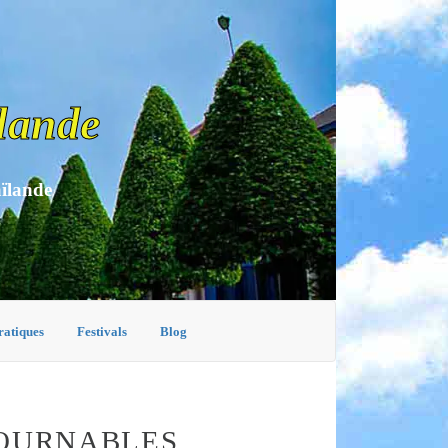
lande
aïlande
ratiques
Festivals
Blog
TOURNABLES