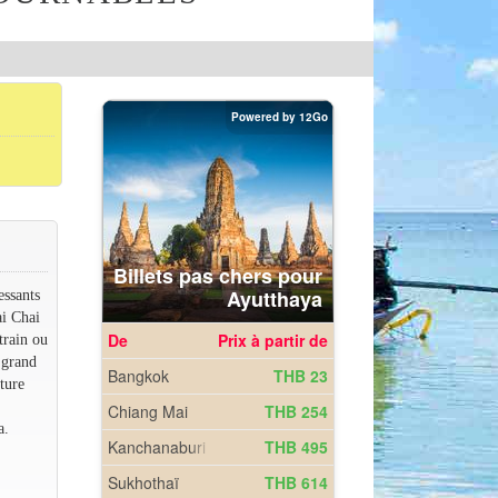
essants
ai Chai
train ou
 grand
ture
a.