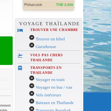
VOYAGE THAÏLANDE
hotel
TROUVER UNE CHAMBRE
arrow_circle_right
Trouver un hôtel
arrow_circle_right
Guesthouse
flight_takeoff
VOLS PAS CHERS
THAILANDE
directions_bus_filled
TRANSPORTS EN
THAILANDE
arrow_circle_right
Voyager en train
arrow_circle_right
Voyager en bus / van
arrow_circle_right
Vols intérieurs
arrow_circle_right
Bateaux en Thaïlande
aitement
arrow_circle_right
Transports Bangkok
réable