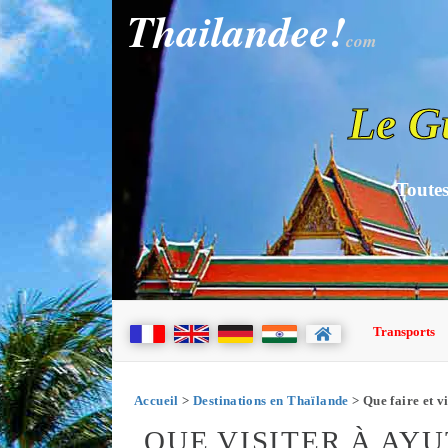
Thailandee!
com
Le G
Toutes
Transports
Accueil
>
Destinations en Thaïlande
> Que faire et v
QUE VISITER À AY