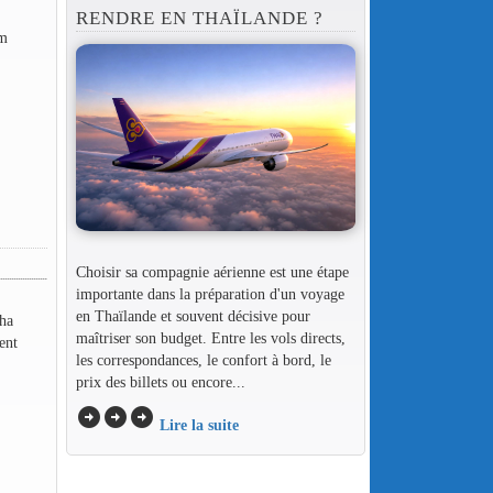
RENDRE EN THAÏLANDE ?
em
Choisir sa compagnie aérienne est une étape
importante dans la préparation d'un voyage
en Thaïlande et souvent décisive pour
dha
maîtriser son budget. Entre les vols directs,
ent
les correspondances, le confort à bord, le
prix des billets ou encore...
arrow_circle_right
arrow_circle_right
arrow_circle_right
Lire la suite