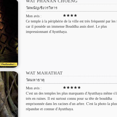
WAT PHANAN CHOENG
วัดพนัญเชิงวรวิหาร
star
star
star
star
Mon avis :
Ce temple à la périphérie de la ville est très fréquenté par les 
car il possède un immense Bouddha assis doré. Le plus
impressionnant d'Ayutthaya.
WAT MAHATHAT
วัดมหาธาตุ
star
star
star
star
star
Mon avis :
C'est un des temples les plus marquants d'Ayutthaya même s'il
très en ruines. Il est surtout connu pour sa tête de bouddha
emprisonnée dans les racines d'un arbre. C'est la photo la plus
répandue et connue d'Ayutthaya.