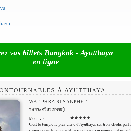
aya
thaya
ez vos billets Bangkok - Ayutthaya
en ligne
NCONTOURNABLES À AYUTTHAYA
WAT PHRA SI SANPHET
วัดพระศรีสรรเพชญ์
star
star
star
star
star
Mon avis :
C'est le temple le plus visité d'Ayuthaya, ses trois chedis parf
conservés en fond un édifice unique en son genre où il est ag