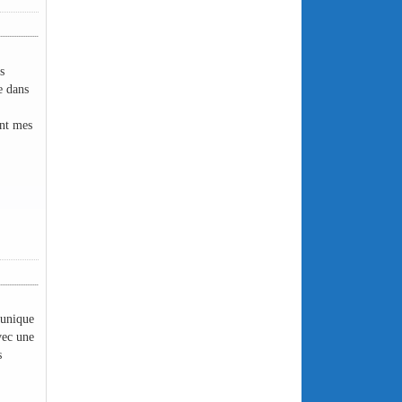
s
e dans
ant mes
 unique
vec une
s