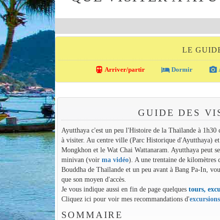
LE GUID
directions_transit
local_hotel
photo_camera
Arriver/partir
Dormir
GUIDE DES VI
Ayutthaya c'est un peu l'Histoire de la Thaïlande à 1h30 d
à visiter. Au centre ville (Parc Historique d'Ayutthaya) 
Mongkhon et le Wat Chai Wattanaram. Ayutthaya peut se vis
minivan (voir
ma vidéo
). A une trentaine de kilomètres
Bouddha de Thaïlande et un peu avant à Bang Pa-In, vous 
que son moyen d'accès.
Je vous indique aussi en fin de page quelques
tours, excu
Cliquez ici pour voir mes recommandations d'
excursion
SOMMAIRE