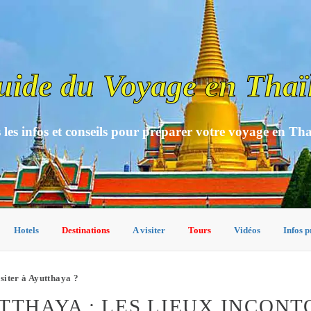
uide du Voyage en Thaï
 les infos et conseils pour préparer votre voyage en Th
Hotels
Destinations
A visiter
Tours
Vidéos
Infos p
isiter à Ayutthaya ?
UTTHAYA : LES LIEUX INCON