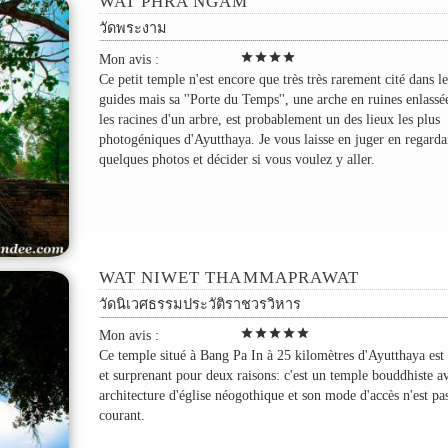
WAT PHRA NGAM
วัดพระงาม
star
star
star
star
Mon avis :
Ce petit temple n'est encore que très très rarement cité dans le
guides mais sa ''Porte du Temps'', une arche en ruines enlassé
les racines d'un arbre, est probablement un des lieux les plus
photogéniques d'Ayutthaya. Je vous laisse en juger en regard
quelques photos et décider si vous voulez y aller.
WAT NIWET THAMMAPRAWAT
วัดนิเวศธรรมประวัติราชวรวิหาร
star
star
star
star
star
Mon avis :
Ce temple situé à Bang Pa In à 25 kilomètres d'Ayutthaya est
et surprenant pour deux raisons: c'est un temple bouddhiste a
architecture d'église néogothique et son mode d'accès n'est pa
courant.