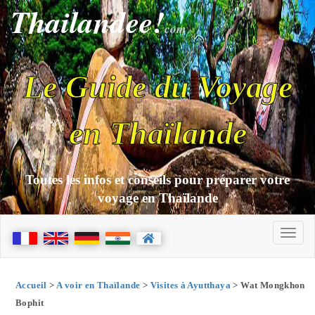
Thailandee!
com
Le Guide du Voyage
en Thaïlande
Toutes les infos et conseils pour préparer votre
voyage en Thaïlande
Accueil
>
A voir en Thaïlande
>
Visites à Ayutthaya
> Wat Mongkhon
Bophit