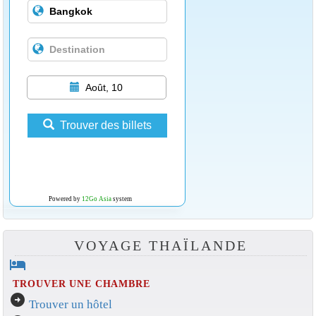
Août, 10
Trouver des billets
Powered by
12Go Asia
system
VOYAGE THAÏLANDE
hotel
TROUVER UNE CHAMBRE
arrow_circle_right
Trouver un hôtel