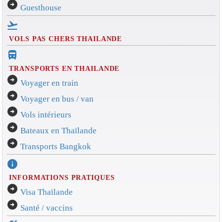
arrow_circle_right
Guesthouse
flight_takeoff
VOLS PAS CHERS THAILANDE
directions_bus_filled
TRANSPORTS EN THAILANDE
arrow_circle_right
Voyager en train
arrow_circle_right
Voyager en bus / van
arrow_circle_right
Vols intérieurs
arrow_circle_right
Bateaux en Thaïlande
arrow_circle_right
Transports Bangkok
info
INFORMATIONS PRATIQUES
arrow_circle_right
Visa Thaïlande
arrow_circle_right
Santé / vaccins