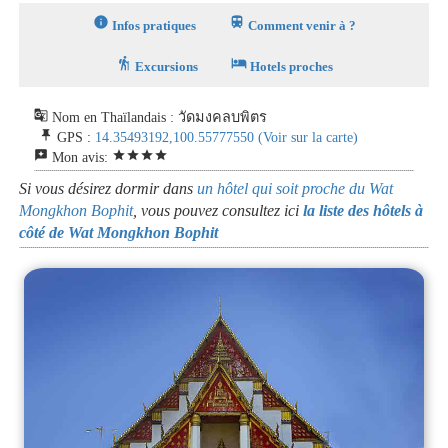
info
train
Infos pratiques
Comment venir à ?
hiking
hotel
Excursions
Hotels proches
g_translate
Nom en Thaïlandais : วัดมงคลบพิตร
push_pin
GPS :
14.35493192,100.55777550
(Voir sur la carte)
reviews
star
star
star
star
Mon avis:
Si vous désirez dormir dans
un hôtel qui soit proche du Wat
Mongkhon Bophit
, vous pouvez consultez ici
la liste des hôtels à
côté de Wat Mongkhon Bophit