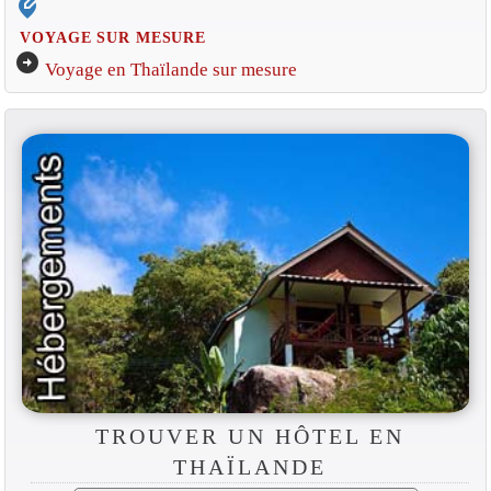
edit_location_alt
VOYAGE SUR MESURE
arrow_circle_right
Voyage en Thaïlande sur mesure
TROUVER UN HÔTEL EN
THAÏLANDE