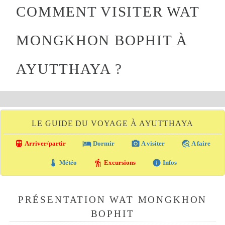
COMMENT VISITER WAT
MONGKHON BOPHIT À
AYUTTHAYA ?
LE GUIDE DU VOYAGE À AYUTTHAYA
directions_transit
local_hotel
photo_camera
travel_explore
Arriver/partir
Dormir
A visiter
A faire
thermostat
hiking
info
Météo
Excursions
Infos
PRÉSENTATION WAT MONGKHON
BOPHIT