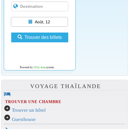
Août, 12
Trouver des billets
Powered by
12Go Asia
system
VOYAGE THAÏLANDE
hotel
TROUVER UNE CHAMBRE
arrow_circle_right
Trouver un hôtel
arrow_circle_right
Guesthouse