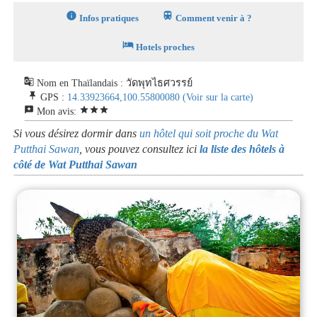
info
train
Infos pratiques
Comment venir à ?
hotel
Hotels proches
g_translate
Nom en Thaïlandais : วัดพุทไธศวรรย์
push_pin
GPS :
14.33923664,100.55800080
(Voir sur la carte)
reviews
star
star
star
Mon avis:
Si vous désirez dormir dans
un hôtel qui soit proche du Wat
Putthai Sawan
, vous pouvez consultez ici
la liste des hôtels à
côté de Wat Putthai Sawan