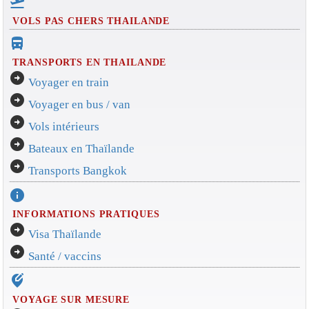
flight_takeoff
VOLS PAS CHERS THAILANDE
directions_bus_filled
TRANSPORTS EN THAILANDE
arrow_circle_right
Voyager en train
arrow_circle_right
Voyager en bus / van
arrow_circle_right
Vols intérieurs
arrow_circle_right
Bateaux en Thaïlande
arrow_circle_right
Transports Bangkok
info
INFORMATIONS PRATIQUES
arrow_circle_right
Visa Thaïlande
arrow_circle_right
Santé / vaccins
edit_location_alt
VOYAGE SUR MESURE