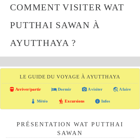
COMMENT VISITER WAT
PUTTHAI SAWAN À
AYUTTHAYA ?
LE GUIDE DU VOYAGE À AYUTTHAYA
directions_transit
local_hotel
photo_camera
travel_explore
Arriver/partir
Dormir
A visiter
A faire
thermostat
hiking
info
Météo
Excursions
Infos
PRÉSENTATION WAT PUTTHAI
SAWAN