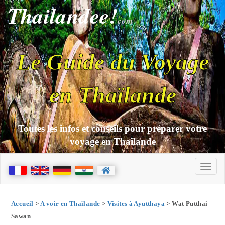
Thailandee!
com
Le Guide du Voyage
en Thaïlande
Toutes les infos et conseils pour préparer votre
voyage en Thaïlande
Accueil
>
A voir en Thaïlande
>
Visites à Ayutthaya
> Wat Putthai
Sawan