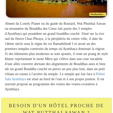
Absent du Lonely Planet ou du guide du Routard, Wat Phutthai Sawan
ou monastère du Bouddha des Cieux fait partie des 5 temples
d'Ayutthaya qui possèdent un grand bouddha couché. Situé sur la rive
sud du fleuve Chao Phraya, à la périphérie du centre ville, il date du
14ème siècle sous le règne du roi Ramathibodi I et serait un des
premiers temples construits du temps où Ayutthaya dominait la région.
Si des bâtiments plus modernes se sont ajoutés, il reste un prang de style
khmer représentant le mont Méru qui s'élève dans une cour encadrée
d'une allée couverte abritant des alignements de Bouddhas assis et bien
sûr un grand Bouddha couché en pierre un peu plus loin, dans un petit
vihaan en ruines à l'arrière du temple. Le temple qui fait face à l'
hôtel
Sala Ayutthaya
est situé au bord de l'eau et à son propre ponton. Il est
souvent proposé au programme des visites des visites-croisières à
Ayutthaya
BESOIN D'UN HÔTEL PROCHE DE
WAT PUTTHAI SAWAN ?