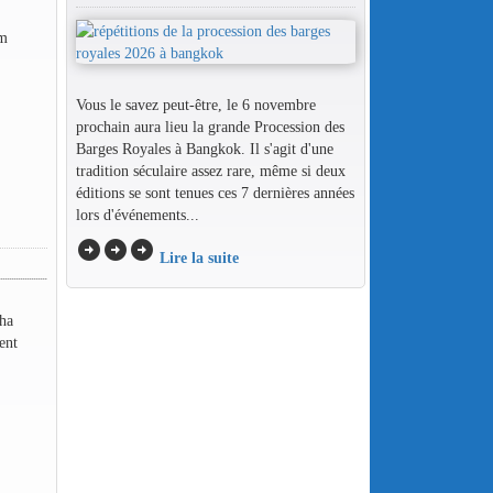
em
Vous le savez peut-être, le 6 novembre
prochain aura lieu la grande Procession des
Barges Royales à Bangkok. Il s'agit d'une
tradition séculaire assez rare, même si deux
éditions se sont tenues ces 7 dernières années
lors d'événements...
arrow_circle_right
arrow_circle_right
arrow_circle_right
Lire la suite
dha
ent