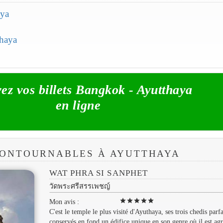
aya
thaya
ez vos billets Bangkok - Ayutthaya
en ligne
NCONTOURNABLES À AYUTTHAYA
WAT PHRA SI SANPHET
วัดพระศรีสรรเพชญ์
star
star
star
star
star
Mon avis :
C'est le temple le plus visité d'Ayuthaya, ses trois chedis parf
conservés en fond un édifice unique en son genre où il est ag