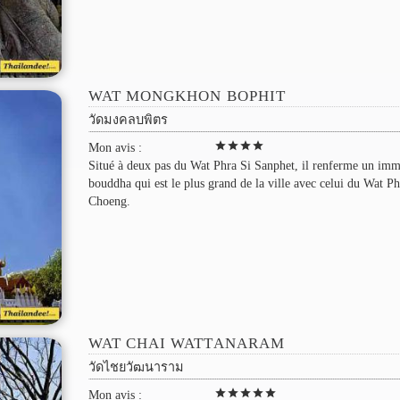
WAT MONGKHON BOPHIT
วัดมงคลบพิตร
star
star
star
star
Mon avis :
Situé à deux pas du Wat Phra Si Sanphet, il renferme un im
bouddha qui est le plus grand de la ville avec celui du Wat P
Choeng.
WAT CHAI WATTANARAM
วัดไชยวัฒนาราม
star
star
star
star
star
Mon avis :