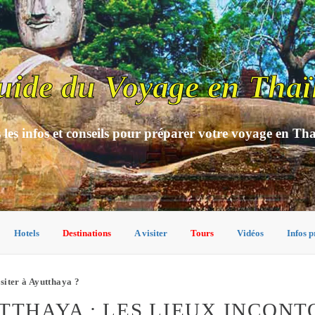
uide du Voyage en Thaï
 les infos et conseils pour préparer votre voyage en Th
Hotels
Destinations
A visiter
Tours
Vidéos
Infos p
isiter à Ayutthaya ?
UTTHAYA : LES LIEUX INCON