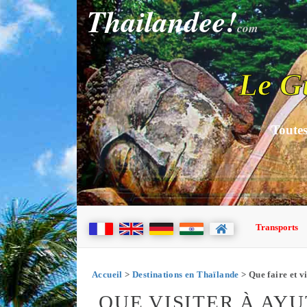
Thailandee!
com
Le G
Toutes
Transports
Accueil
>
Destinations en Thaïlande
> Que faire et v
QUE VISITER À AY