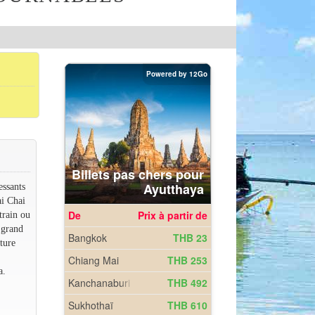
essants
ai Chai
train ou
 grand
ture
a.