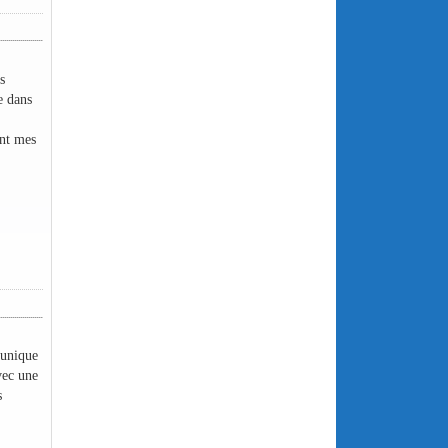
s
e dans
ant mes
 unique
vec une
s