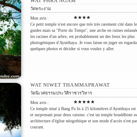
WAT PHRA NGAM
วัดพระงาม
star
star
star
star
Mon avis :
Ce petit temple n'est encore que très très rarement cité dans le
guides mais sa ''Porte du Temps'', une arche en ruines enlassé
les racines d'un arbre, est probablement un des lieux les plus
photogéniques d'Ayutthaya. Je vous laisse en juger en regard
quelques photos et décider si vous voulez y aller.
WAT NIWET THAMMAPRAWAT
วัดนิเวศธรรมประวัติราชวรวิหาร
star
star
star
star
star
Mon avis :
Ce temple situé à Bang Pa In à 25 kilomètres d'Ayutthaya est
et surprenant pour deux raisons: c'est un temple bouddhiste a
architecture d'église néogothique et son mode d'accès n'est pa
courant.