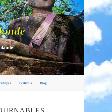
lande
aïlande
ratiques
Festivals
Blog
TOURNABLES