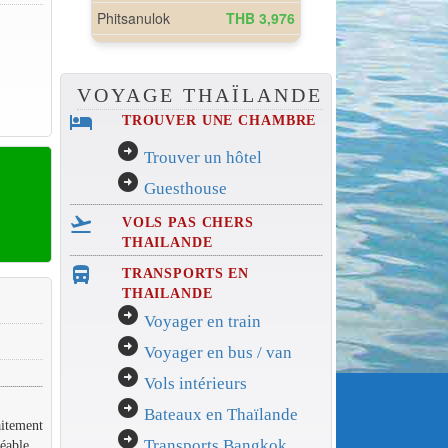
VOYAGE THAÏLANDE
hotel
TROUVER UNE CHAMBRE
arrow_circle_right
Trouver un hôtel
arrow_circle_right
Guesthouse
flight_takeoff
VOLS PAS CHERS
THAILANDE
directions_bus_filled
TRANSPORTS EN
THAILANDE
arrow_circle_right
Voyager en train
arrow_circle_right
Voyager en bus / van
arrow_circle_right
Vols intérieurs
arrow_circle_right
Bateaux en Thaïlande
aitement
arrow_circle_right
Transports Bangkok
réable