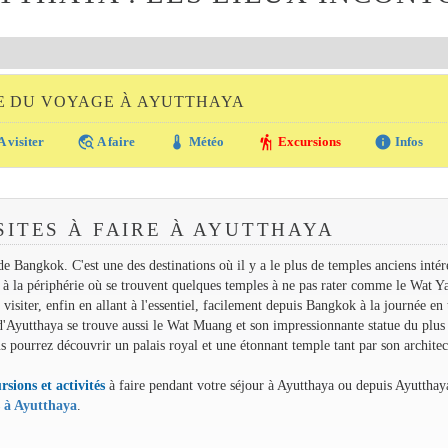
E DU VOYAGE À AYUTTHAYA
travel_explore
thermostat
hiking
info
A visiter
A faire
Météo
Excursions
Infos
SITES À FAIRE À AYUTTHAYA
e Bangkok. C'est une des destinations où il y a le plus de temples anciens intér
et à la périphérie où se trouvent quelques temples à ne pas rater comme le Wat Y
iter, enfin en allant à l'essentiel, facilement depuis Bangkok à la journée en 
 d'Ayutthaya se trouve aussi le Wat Muang et son impressionnante statue du plus
pourrez découvrir un palais royal et une étonnant temple tant par son architec
rsions et activités
à faire pendant votre séjour à Ayutthaya ou depuis Ayutthay
s à Ayutthaya
.