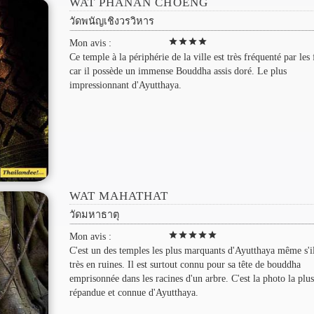
WAT PHANAN CHOENG
วัดพนัญเชิงวรวิหาร
star
star
star
star
Mon avis :
Ce temple à la périphérie de la ville est très fréquenté par les 
car il possède un immense Bouddha assis doré. Le plus
impressionnant d'Ayutthaya.
WAT MAHATHAT
วัดมหาธาตุ
star
star
star
star
star
Mon avis :
C'est un des temples les plus marquants d'Ayutthaya même s'il
très en ruines. Il est surtout connu pour sa tête de bouddha
emprisonnée dans les racines d'un arbre. C'est la photo la plus
répandue et connue d'Ayutthaya.