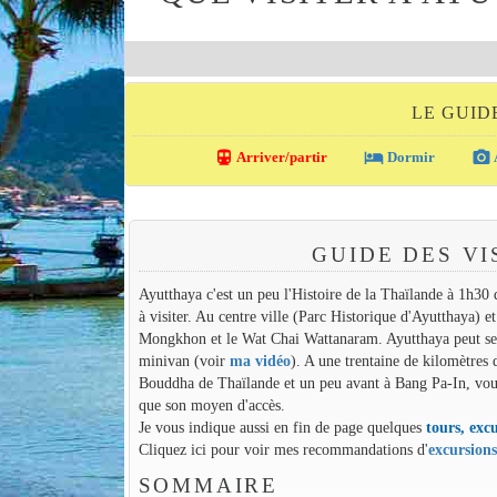
LE GUID
directions_transit
local_hotel
photo_camera
Arriver/partir
Dormir
GUIDE DES VI
Ayutthaya c'est un peu l'Histoire de la Thaïlande à 1h30 d
à visiter. Au centre ville (Parc Historique d'Ayutthaya) 
Mongkhon et le Wat Chai Wattanaram. Ayutthaya peut se vis
minivan (voir
ma vidéo
). A une trentaine de kilomètres
Bouddha de Thaïlande et un peu avant à Bang Pa-In, vous 
que son moyen d'accès.
Je vous indique aussi en fin de page quelques
tours, excu
Cliquez ici pour voir mes recommandations d'
excursion
SOMMAIRE