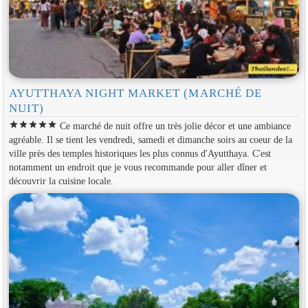
AYUTTHAYA NIGHT MARKET (MARCHÉ DE
NUIT)
star
star
star
star
star
Ce marché de nuit offre un très jolie décor et une ambiance
agréable. Il se tient les vendredi, samedi et dimanche soirs au coeur de la
ville près des temples historiques les plus connus d'Ayutthaya. C'est
notamment un endroit que je vous recommande pour aller dîner et
découvrir la cuisine locale.