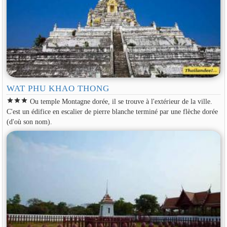
WAT PHU KHAO THONG
star
star
star
Ou temple Montagne dorée, il se trouve à l'extérieur de la ville.
C'est un édifice en escalier de pierre blanche terminé par une flèche dorée
(d'où son nom).