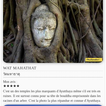
WAT MAHATHAT
วัดมหาธาตุ
Mon avis :
star
star
star
star
star
C'est un des temples les plus marquants d'Ayutthaya même s'il est très en
ruines. Il est surtout connu pour sa tête de bouddha emprisonnée dans les
racines d'un arbre. C'est la photo la plus répandue et connue d'Ayutthaya.