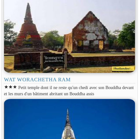
WAT WORACHETHA RAM
star
star
star
Petit temple dont il ne reste qu'un chedi avec son Bouddha devant
et les murs d'un bâtiment abritant un Bouddha assis