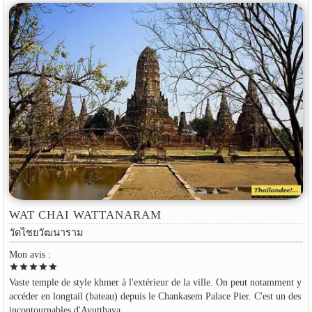
WAT CHAI WATTANARAM
วัดไชยวัฒนาราม
Mon avis :
star
star
star
star
star
Vaste temple de style khmer à l'extérieur de la ville. On peut notamment y
accéder en longtail (bateau) depuis le Chankasem Palace Pier. C'est un des
incontournables d'Ayutthaya.