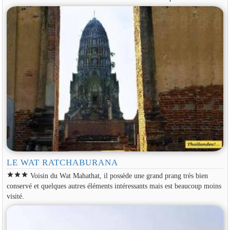
LE WAT RATCHABURANA
star
star
star
Voisin du Wat Mahathat, il possède une grand prang très bien
conservé et quelques autres éléments intéressants mais est beaucoup moins
visité.