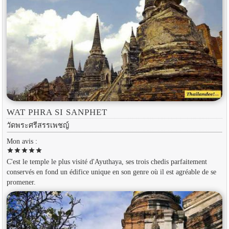
WAT PHRA SI SANPHET
วัดพระศรีสรรเพชญ์
Mon avis :
star
star
star
star
star
C'est le temple le plus visité d'Ayuthaya, ses trois chedis parfaitement
conservés en fond un édifice unique en son genre où il est agréable de se
promener.