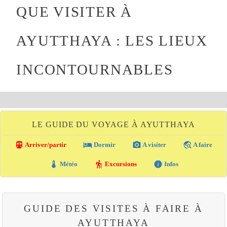
QUE VISITER À
AYUTTHAYA : LES LIEUX
INCONTOURNABLES
LE GUIDE DU VOYAGE À AYUTTHAYA
directions_transit
local_hotel
photo_camera
travel_explore
Arriver/partir
Dormir
A visiter
A faire
thermostat
hiking
info
Météo
Excursions
Infos
GUIDE DES VISITES À FAIRE À
AYUTTHAYA