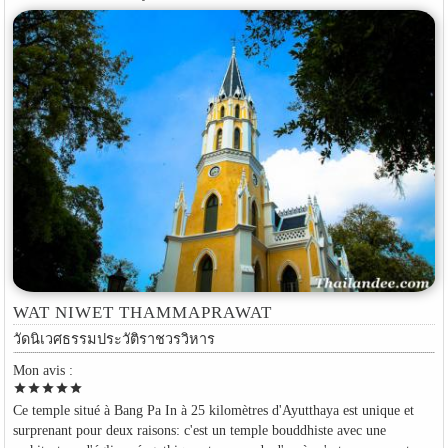
WAT NIWET THAMMAPRAWAT
วัดนิเวศธรรมประวัติราชวรวิหาร
Mon avis :
star
star
star
star
star
Ce temple situé à Bang Pa In à 25 kilomètres d'Ayutthaya est unique et
surprenant pour deux raisons: c'est un temple bouddhiste avec une