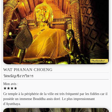
WAT PHANAN CHOENG
วัดพนัญเชิงวรวิหาร
Mon avis :
star
star
star
star
Ce temple à la périphérie de la ville est très fréquenté par les fidèles car il
possède un immense Bouddha assis doré. Le plus impressionnant
d'Ayutthaya.