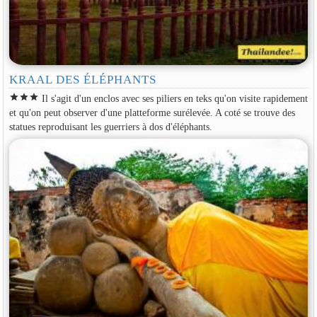
KRAAL DES ÉLÉPHANTS
star
star
star
Il s'agit d'un enclos avec ses piliers en teks qu'on visite rapidement
et qu'on peut observer d'une platteforme surélevée. A coté se trouve des
statues reproduisant les guerriers à dos d'éléphants.