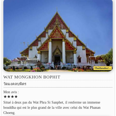
WAT MONGKHON BOPHIT
วัดมงคลบพิตร
Mon avis :
star
star
star
star
Situé à deux pas du Wat Phra Si Sanphet, il renferme un immense
bouddha qui est le plus grand de la ville avec celui du Wat Phanan
Choeng.