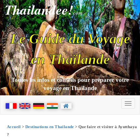
Thailandee!
com
Le Guide du Voyage
en Thaïlande
Toutes les infos et conseils pour préparer votre
voyage en Thaïlande
Accueil
>
Destinations en Thaïlande
> Que faire et visiter à Ayutthaya
?