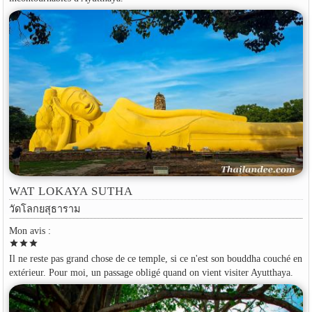
WAT LOKAYA SUTHA
วัดโลกยสุธาราม
Mon avis :
star
star
star
Il ne reste pas grand chose de ce temple, si ce n'est son bouddha couché en
extérieur. Pour moi, un passage obligé quand on vient visiter Ayutthaya.