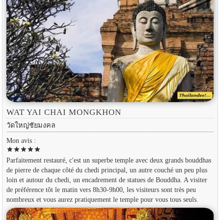
WAT YAI CHAI MONGKHON
วัดใหญ่ชัยมงคล
Mon avis :
star
star
star
star
star
Parfaitement restauré, c'est un superbe temple avec deux grands bouddhas
de pierre de chaque côté du chedi principal, un autre couché un peu plus
loin et autour du chedi, un encadrement de statues de Bouddha. A visiter
de préférence tôt le matin vers 8h30-9h00, les visiteurs sont très peu
nombreux et vous aurez pratiquement le temple pour vous tous seuls.