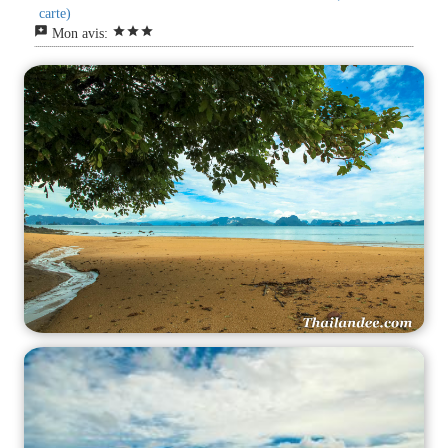
carte)
reviews
star
star
star
Mon avis: