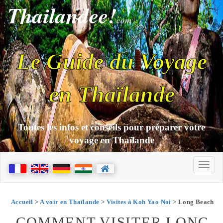
Thailandee!
com
Le Guide du Voyage
en Thaïlande
Toutes les infos et conseils pour préparer votre
voyage en Thaïlande
Accueil
>
A voir en Thaïlande
>
Visites à Koh Yao Noi
> Long Beach
COMMENT VISITER LONG