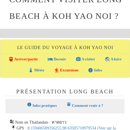
BEACH À KOH YAO NOI ?
LE GUIDE DU VOYAGE À KOH YAO NOI
directions_transit
local_hotel
photo_camera
travel_explore
Arriver/partir
Dormir
A visiter
A faire
thermostat
hiking
info
Météo
Excursions
Infos
PRÉSENTATION LONG BEACH
info
train
Infos pratiques
Comment venir à ?
g_translate
Nom en Thaïlandais : หาดยาว
push_pin
GPS :
8.159406589356255,98.63505710979534
(Voir sur la