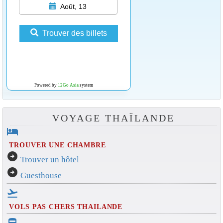
Août, 13
Trouver des billets
Powered by
12Go Asia
system
VOYAGE THAÏLANDE
hotel
TROUVER UNE CHAMBRE
arrow_circle_right
Trouver un hôtel
arrow_circle_right
Guesthouse
flight_takeoff
VOLS PAS CHERS THAILANDE