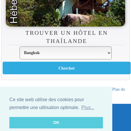
TROUVER UN HÔTEL EN
THAÏLANDE
Annuaire des hotels Thailande
|
Partir en Thailande
|
A propos
|
Plan du
site
Ce site web utilise des cookies pour
Website © Thailandee.com - 2026
permettre une utilisation optimale.
Plus...
OK