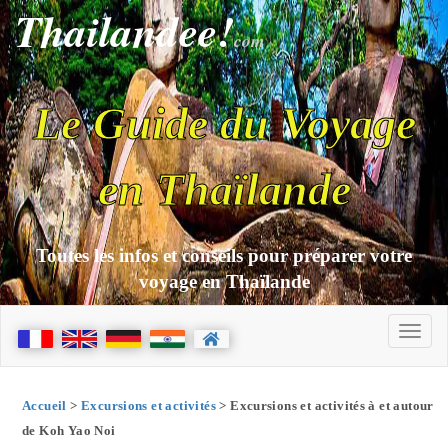
Thailandee!
com
Le Guide du Voyage
en Thaïlande
Toutes les infos et conseils pour préparer votre
voyage en Thaïlande
Accueil
>
Excursions et activités
> Excursions et activités à et autour
de Koh Yao Noi