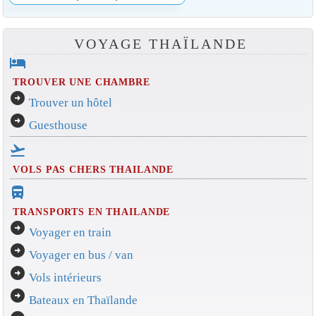
VOYAGE THAÏLANDE
hotel
TROUVER UNE CHAMBRE
arrow_circle_right
Trouver un hôtel
arrow_circle_right
Guesthouse
flight_takeoff
VOLS PAS CHERS THAILANDE
directions_bus_filled
TRANSPORTS EN THAILANDE
arrow_circle_right
Voyager en train
arrow_circle_right
Voyager en bus / van
arrow_circle_right
Vols intérieurs
arrow_circle_right
Bateaux en Thaïlande