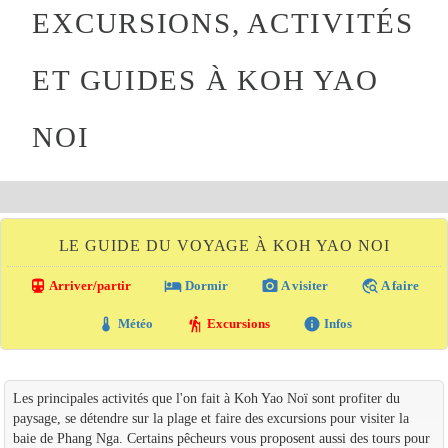
EXCURSIONS, ACTIVITÉS
ET GUIDES À KOH YAO
NOI
LE GUIDE DU VOYAGE À KOH YAO NOI
directions_transit
local_hotel
photo_camera
travel_explore
Arriver/partir
Dormir
A visiter
A faire
thermostat
hiking
info
Météo
Excursions
Infos
Les principales activités que l'on fait à Koh Yao Noï sont profiter du
paysage, se détendre sur la plage et faire des excursions pour visiter la
baie de Phang Nga. Certains pêcheurs vous proposent aussi des tours pour