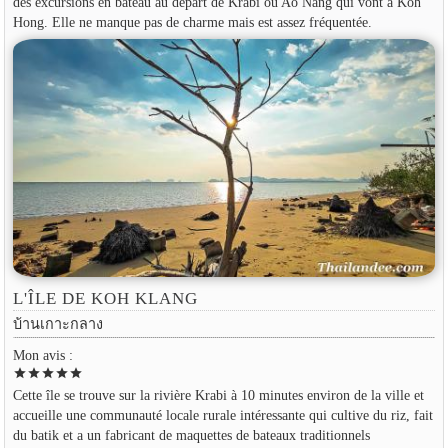
des excursions en bateau au départ de Krabi ou Ao Nang qui vont à Koh
Hong. Elle ne manque pas de charme mais est assez fréquentée.
L'ÎLE DE KOH KLANG
บ้านเกาะกลาง
Mon avis :
star
star
star
star
star
Cette île se trouve sur la rivière Krabi à 10 minutes environ de la ville et
accueille une communauté locale rurale intéressante qui cultive du riz, fait
du batik et a un fabricant de maquettes de bateaux traditionnels