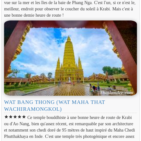
vue sur la mer et les îles de la baie de Phang Nga. C'est l'un, si ce n'est le,
meilleur, endroit pour observer le coucher du soleil à Krabi. Mais c'est à
une bonne demie heure de route !
WAT BANG THONG (WAT MAHA THAT
WACHIRAMONGKOL)
star
star
star
star
star
Ce temple bouddhiste à une bonne heure de route de Krabi
ou d'Ao Nang, bien qu'assez récent, est remarquable par son architecture
et notamment son chedi doré de 95 mètres de haut inspiré du Maha Chedi
Phutthakhaya en Inde. C'est une temple très photogénique et encore assez