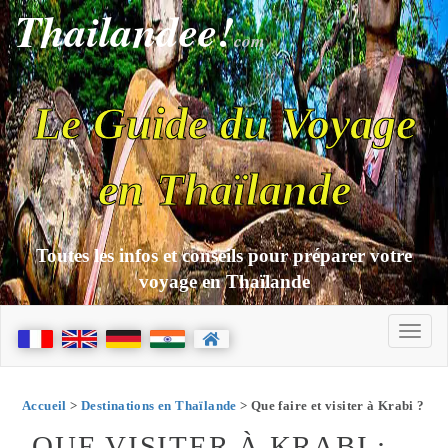
Thailandee!
com
Le Guide du Voyage
en Thaïlande
Toutes les infos et conseils pour préparer votre
voyage en Thaïlande
Accueil
>
Destinations en Thaïlande
> Que faire et visiter à Krabi ?
QUE VISITER À KRABI :