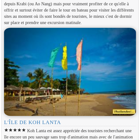
depuis Krabi (ou Ao Nang) mais pour vraiment profiter de ce qu'elle à
offrir et surtout éviter de faire le tour en bateau pour visiter les différents
sites au moment où ils sont bondés de touristes, le mieux c'est de dormir
sur place et prendre une excursion matinale.
L'ÎLE DE KOH LANTA
star
star
star
star
star
Koh Lanta est assez appréciée des touristes recherchant une
île encore un peu sauvage sans trop d'animation mais avec de l'animation