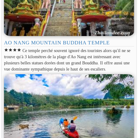
AO NANG MOUNTAIN BUDDHA TEMPLE
star
star
star
star
Ce temple perché souvent ignoré des touristes alors qu'il ne se
trouve qu'à 3 kilomètres de la plage d'Ao Nang est intéressant avec
plusieurs belles statues dorées dont un grand Bouddha. Il offre aussi une
vue dominante sympathique depuis le haut de ses escaliers.