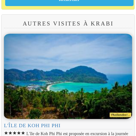
AUTRES VISITES À KRABI
L'ÎLE DE KOH PHI PHI
star
star
star
star
star
L'île de Koh Phi Phi est proposée en excursion à la journée