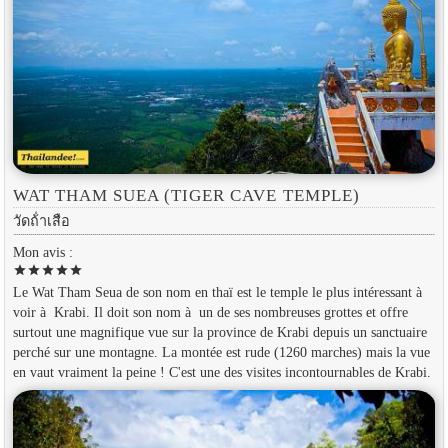
WAT THAM SUEA (TIGER CAVE TEMPLE)
วัดถ้ําเสือ
Mon avis :
star
star
star
star
star
Le Wat Tham Seua de son nom en thaï est le temple le plus intéressant à
voir à Krabi. Il doit son nom à un de ses nombreuses grottes et offre
surtout une magnifique vue sur la province de Krabi depuis un sanctuaire
perché sur une montagne. La montée est rude (1260 marches) mais la vue
en vaut vraiment la peine ! C'est une des visites incontournables de Krabi.