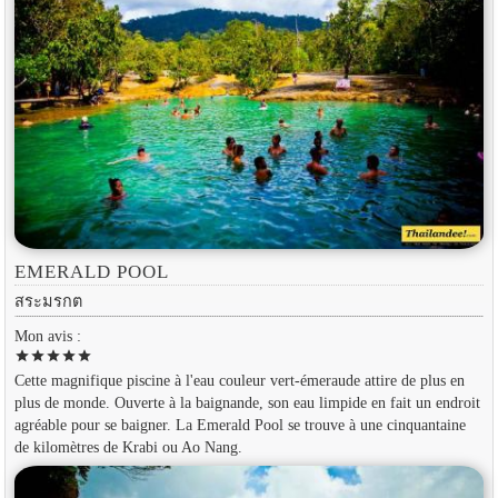
EMERALD POOL
สระมรกต
Mon avis :
star
star
star
star
star
Cette magnifique piscine à l'eau couleur vert-émeraude attire de plus en
plus de monde. Ouverte à la baignande, son eau limpide en fait un endroit
agréable pour se baigner. La Emerald Pool se trouve à une cinquantaine
de kilomètres de Krabi ou Ao Nang.