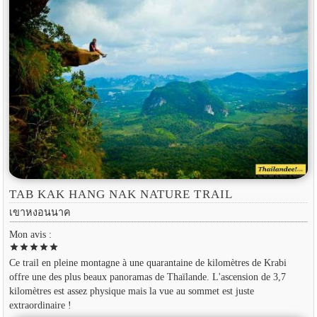
TAB KAK HANG NAK NATURE TRAIL
เขาหงอนนาค
Mon avis :
star
star
star
star
star
Ce trail en pleine montagne à une quarantaine de kilomètres de Krabi
offre une des plus beaux panoramas de Thaïlande. L'ascension de 3,7
kilomètres est assez physique mais la vue au sommet est juste
extraordinaire !