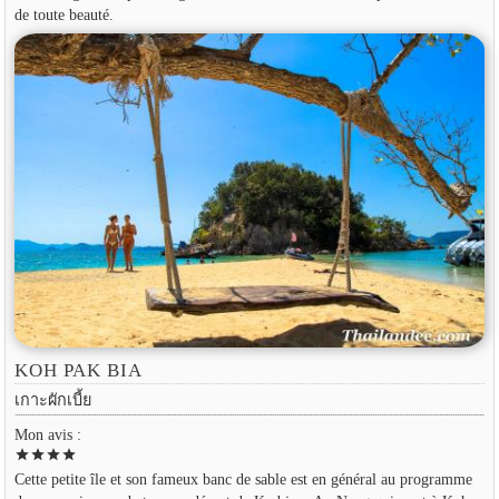
de toute beauté.
KOH PAK BIA
เกาะผักเบี้ย
Mon avis :
star
star
star
star
Cette petite île et son fameux banc de sable est en général au programme