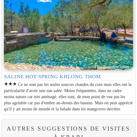
SALINE HOT SPRING KHLONG THOM
star
star
star
Ce ne sont pas les seules sources chaudes du coin mais elles ont la
particularité d'avoir une eau salée. Moins fréquentées, dans un cadre
moins nature car très aménagé, elles sont, de mon point de vue pas les
plus agréable car pas d'ombre au-dessus des bassins. Mais on peut apprécié
qu'il y ait moins de monde et la balade dans les mangroves derrière.
AUTRES SUGGESTIONS DE VISITES