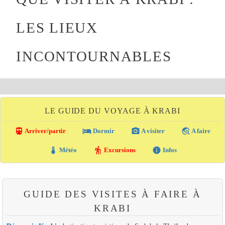
LES LIEUX
INCONTOURNABLES
LE GUIDE DU VOYAGE À KRABI
directions_transit
local_hotel
photo_camera
travel_explore
Arriver/partir
Dormir
A visiter
A faire
thermostat
hiking
info
Météo
Excursions
Infos
GUIDE DES VISITES À FAIRE À
KRABI