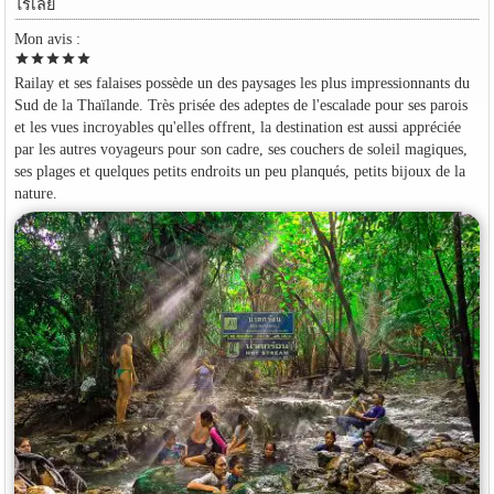
ไร่เลย์
Mon avis :
star
star
star
star
star
Railay et ses falaises possède un des paysages les plus impressionnants du
Sud de la Thaïlande. Très prisée des adeptes de l'escalade pour ses parois
et les vues incroyables qu'elles offrent, la destination est aussi appréciée
par les autres voyageurs pour son cadre, ses couchers de soleil magiques,
ses plages et quelques petits endroits un peu planqués, petits bijoux de la
nature.