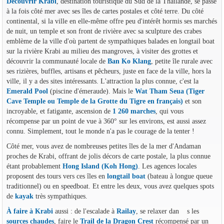
Découvrir Krabi
, destination touristique du Sud de la Thaïlande, se passe
à la fois côté mer avec ses îles de cartes postales et côté terre. Du côté
continental, si la ville en elle-même offre peu d'intérêt hormis ses marchés
de nuit, un temple et son front de rivière avec sa sculpture des crabes
emblème de la ville d'où partent de sympathiques balades en longtail boat
sur la rivière Krabi au milieu des mangroves, à visiter des grottes et
découvrir la communauté locale de
Ban Ko Klang
, petite île rurale avec
ses rizières, buffles, artisans et pêcheurs, juste en face de la ville, hors la
ville, il y a des sites intéressants. L'attraction la plus connue, c'est la
Emerald Pool
(piscine d'émeraude). Mais le
Wat Tham Seua (Tiger
Cave Temple ou Temple de la Grotte du Tigre en français)
et son
incroyable, et fatigante, ascension de
1 260 marches
, qui vous
récompense par un point de vue à 360° sur les environs, est aussi assez
connu. Simplement, tout le monde n'a pas le courage de la tenter !
Côté mer, vous avez de nombreuses petites îles de la mer d'Andaman
proches de Krabi, offrant de jolis décors de carte postale, la plus connue
étant probablement
Hong Island (Koh Hong)
. Les agences locales
proposent des tours vers ces îles en
longtail boat
(bateau à longue queue
traditionnel) ou en speedboat. Et entre les deux, vous avez quelques spots
de
kayak
très sympathiques.
À faire à Krabi
aussi : de l'escalade à
Railay
, se relaxer dan s les
sources chaudes
, faire le
Trail de la Dragon Crest
récompensé par un