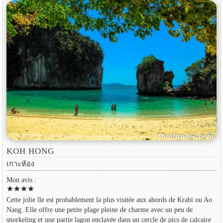
KOH HONG
เกาะห้อง
Mon avis :
star
star
star
star
Cette jolie île est probablement la plus visitée aux abords de Krabi ou Ao
Nang. Elle offre une petite plage pleine de charme avec un peu de
snorkeling et une partie lagon enclavée dans un cercle de pics de calcaire