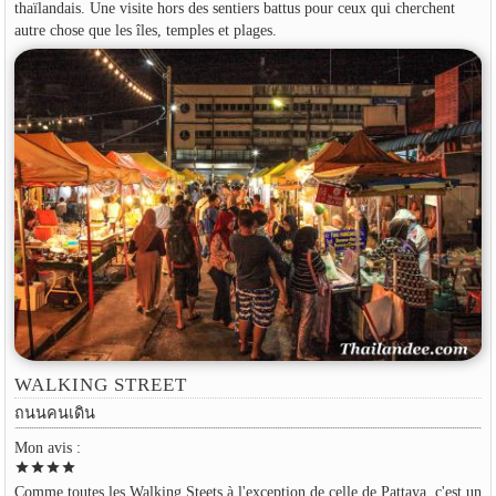
thaïlandais. Une visite hors des sentiers battus pour ceux qui cherchent
autre chose que les îles, temples et plages.
WALKING STREET
ถนนคนเดิน
Mon avis :
star
star
star
star
Comme toutes les Walking Steets à l'exception de celle de Pattaya, c'est un