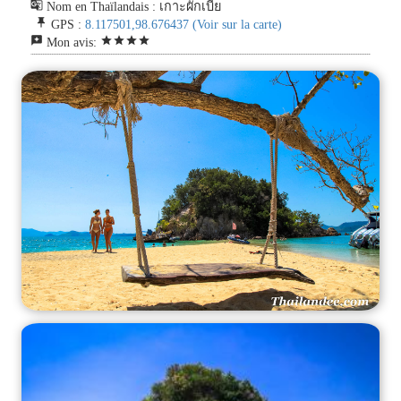
g_translate
Nom en Thaïlandais : เกาะผักเบี้ย
push_pin
GPS :
8.117501,98.676437
(Voir sur la carte)
reviews
star
star
star
star
Mon avis: