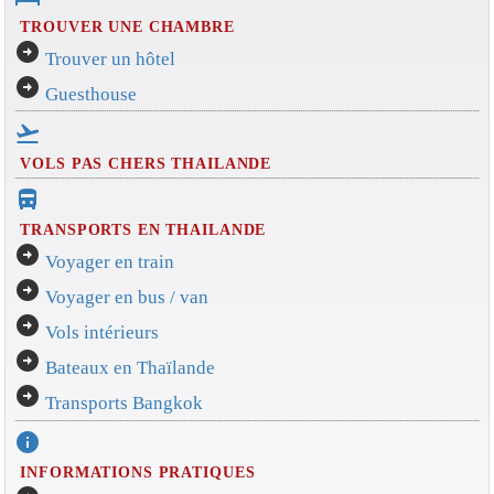
TROUVER UNE CHAMBRE
arrow_circle_right
Trouver un hôtel
arrow_circle_right
Guesthouse
flight_takeoff
VOLS PAS CHERS THAILANDE
directions_bus_filled
TRANSPORTS EN THAILANDE
arrow_circle_right
Voyager en train
arrow_circle_right
Voyager en bus / van
arrow_circle_right
Vols intérieurs
arrow_circle_right
Bateaux en Thaïlande
arrow_circle_right
Transports Bangkok
info
INFORMATIONS PRATIQUES