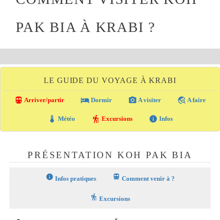
PAK BIA À KRABI ?
LE GUIDE DU VOYAGE À KRABI
directions_transit
local_hotel
photo_camera
travel_explore
Arriver/partir
Dormir
A visiter
A faire
thermostat
hiking
info
Météo
Excursions
Infos
PRÉSENTATION KOH PAK BIA
info
train
Infos pratiques
Comment venir à ?
hiking
Excursions