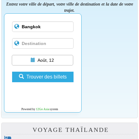
Entrez votre ville de départ, votre ville de destination et la date de votre
trajet.
Août, 12
Trouver des billets
Powered by
12Go Asia
system
VOYAGE THAÏLANDE
hotel