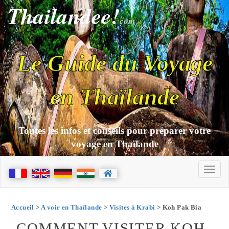
Thailandee!
com
Le Guide du Voyage
en Thaïlande
Toutes les infos et conseils pour préparer votre
voyage en Thaïlande
Accueil
>
A voir en Thaïlande
>
Visites à Krabi
> Koh Pak Bia
COMMENT VISITER KOH