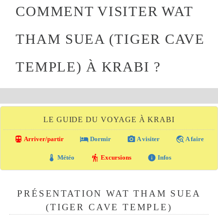
COMMENT VISITER WAT
THAM SUEA (TIGER CAVE
TEMPLE) À KRABI ?
LE GUIDE DU VOYAGE À KRABI
directions_transit
local_hotel
photo_camera
travel_explore
Arriver/partir
Dormir
A visiter
A faire
thermostat
hiking
info
Météo
Excursions
Infos
PRÉSENTATION WAT THAM SUEA
(TIGER CAVE TEMPLE)