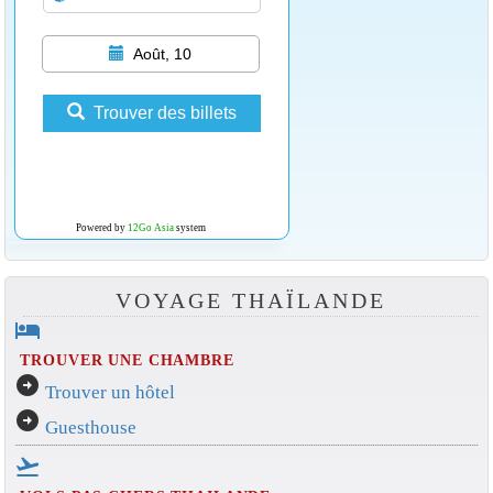
Août, 10
Trouver des billets
Powered by
12Go Asia
system
VOYAGE THAÏLANDE
hotel
TROUVER UNE CHAMBRE
arrow_circle_right
Trouver un hôtel
arrow_circle_right
Guesthouse
flight_takeoff