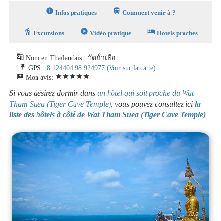
info
train
Infos pratiques
Comment venir à ?
hiking
play_circle
hotel
Excursions
Vidéo pratique
Hotels proches
g_translate
Nom en Thaïlandais : วัดถ้ําเสือ
push_pin
GPS :
8.124404,98.924977
(Voir sur la carte)
reviews
star
star
star
star
star
Mon avis:
Si vous désirez dormir dans
un hôtel qui soit proche du Wat
Tham Suea (Tiger Cave Temple)
, vous pouvez consultez ici
la
liste des hôtels à côté de Wat Tham Suea (Tiger Cave Temple)