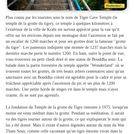
Plus connu par les touristes sous le nom de Tiger Cave Temple (le
temple de la grotte du tigre), ce temple à quelques kilomètres à
l'extérieur de la ville de Krabi est surtout apprécié pour la vue qu'il
offre sur les environs depuis une montagne dont l'ascension se fait par
un escalier de 1260 marches et pour ses grottes dont la fameuse ''grotte
du tigre''. Les panneaux indiquent une montée de 1237 marches mais la
dernière marche porte le numéro 1260. En haut, outre le point de vue,
vous trouverez un petit chedi doré et une statue de Bouddha assis. La
balade dans la partie forestière du temple appelée ''Wonderland'' où se
trouvent toutes les grottes, de très beaux arbres centenaires ainsi qu'un
sanctuaire avec un Bouddha coloré est agréable pour le cadre et pour sa
fraîcheur appréciable après l'ascension du pic et ses plus de 1200
marches. Une petite horde de singes vit dans le temple mais n'ayez
crainte, ils ne sont pas agressifs.
La fondation du Temple de la grotte du Tigre remonte à 1975, lorsqu'un
moine est venu méditer dans la grotte. Pendant sa méditation, il aurait
vu des tigres tourner autour de la grotte, ce qui expliquerait le nom qui
lui a été donné. Mais il existe d'autres légendes autour du nom du Wat
Tham Seua, comme celle racontant qu'un tigre énorme vivait dans la