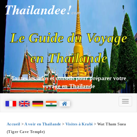
Thailandee!
com
Le Guide du Voyage
en Thaïlande
Toutes les infos et conseils pour préparer votre
voyage en Thaïlande
Accueil
>
A voir en Thaïlande
>
Visites à Krabi
> Wat Tham Suea
(Tiger Cave Temple)