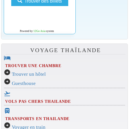
Trouver des billets
Powered by
12Go Asia
system
VOYAGE THAÏLANDE
hotel
TROUVER UNE CHAMBRE
arrow_circle_right
Trouver un hôtel
arrow_circle_right
Guesthouse
flight_takeoff
VOLS PAS CHERS THAILANDE
directions_bus_filled
TRANSPORTS EN THAILANDE
arrow_circle_right
Voyager en train