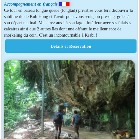
Accompagnement en français
Ce tour en bateau longue queue (longtail) privatisé vous fera découvrir la
sublime île de Koh Hong et l'avoir pour vous seuls, ou presque, grâce à
son départ matinal. Vous irez aussi à son lagon intérieur avec ses falaises
calcaires ainsi que 2 autres îles dont une offrant le meilleur spot de
snorkeling du coin. C'est un incontournable à Krabi !