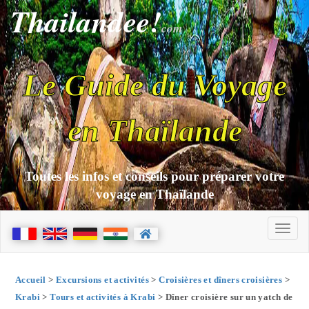
Thailandee!
com
Le Guide du Voyage
en Thaïlande
Toutes les infos et conseils pour préparer votre
voyage en Thaïlande
Accueil
>
Excursions et activités
>
Croisières et dîners croisières
>
Krabi
>
Tours et activités à Krabi
> Dîner croisière sur un yatch de