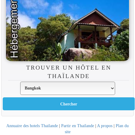
TROUVER UN HÔTEL EN
THAÏLANDE
Annuaire des hotels Thailande
|
Partir en Thailande
|
A propos
|
Plan du
site