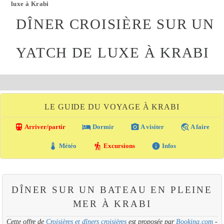
luxe à Krabi
DÎNER CROISIÈRE SUR UN
YATCH DE LUXE À KRABI
LE GUIDE DU VOYAGE À KRABI
directions_transit
local_hotel
photo_camera
travel_explore
Arriver/partir
Dormir
A visiter
A faire
thermostat
hiking
info
Météo
Excursions
Infos
DÎNER SUR UN BATEAU EN PLEINE
MER À KRABI
Cette offre de
Croisières et dîners croisières
est proposée par
Booking.com
-