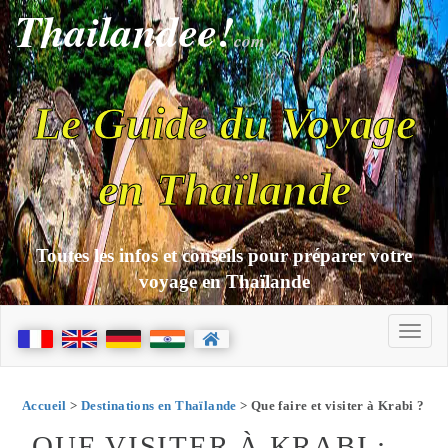
Thailandee!
com
Le Guide du Voyage
en Thaïlande
Toutes les infos et conseils pour préparer votre
voyage en Thaïlande
Accueil
>
Destinations en Thaïlande
> Que faire et visiter à Krabi ?
QUE VISITER À KRABI :