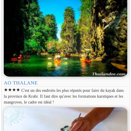
AO THALANE
star
star
star
star
C'est un des endroits les plus réputés pour faire du kayak dans
la province de Krabi. Il faut dire qu'avec les formations karstiques et les
mangroves, le cadre est idéal !