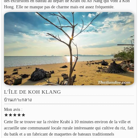
des excursions en bateau au départ de Krabi ou Ao Nang qui vont à Koh
Hong. Elle ne manque pas de charme mais est assez fréquentée.
L'ÎLE DE KOH KLANG
บ้านเกาะกลาง
Mon avis :
star
star
star
star
star
Cette île se trouve sur la rivière Krabi à 10 minutes environ de la ville et
accueille une communauté locale rurale intéressante qui cultive du riz, fait
du batik et a un fabricant de maquettes de bateaux traditionnels