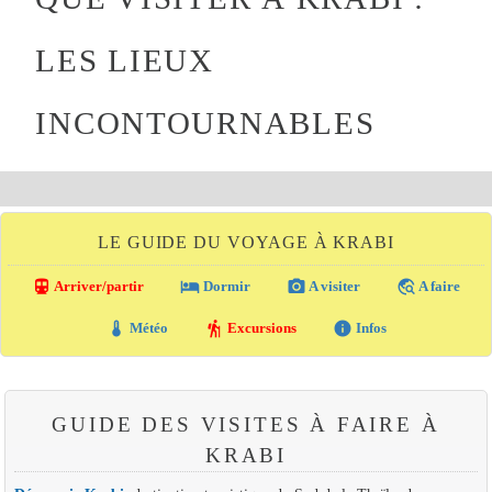
LES LIEUX
INCONTOURNABLES
LE GUIDE DU VOYAGE À KRABI
directions_transit
local_hotel
photo_camera
travel_explore
Arriver/partir
Dormir
A visiter
A faire
thermostat
hiking
info
Météo
Excursions
Infos
GUIDE DES VISITES À FAIRE À
KRABI