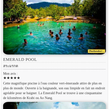
EMERALD POOL
สระมรกต
Mon avis :
star
star
star
star
star
Cette magnifique piscine à l'eau couleur vert-émeraude attire de plus en
plus de monde. Ouverte à la baignande, son eau limpide en fait un endroit
agréable pour se baigner. La Emerald Pool se trouve à une cinquantaine
de kilomètres de Krabi ou Ao Nang.