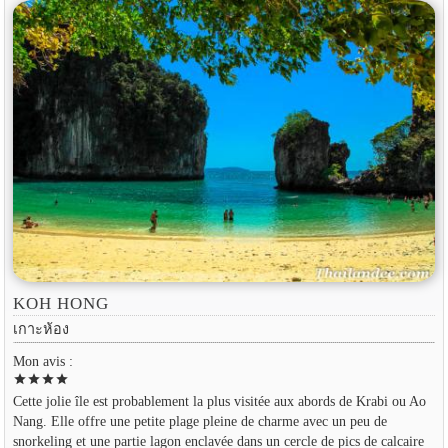
KOH HONG
เกาะห้อง
Mon avis :
star
star
star
star
Cette jolie île est probablement la plus visitée aux abords de Krabi ou Ao
Nang. Elle offre une petite plage pleine de charme avec un peu de
snorkeling et une partie lagon enclavée dans un cercle de pics de calcaire