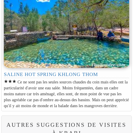
SALINE HOT SPRING KHLONG THOM
star
star
star
Ce ne sont pas les seules sources chaudes du coin mais elles ont la
particularité d'avoir une eau salée. Moins fréquentées, dans un cadre
moins nature car très aménagé, elles sont, de mon point de vue pas les
plus agréable car pas d'ombre au-dessus des bassins. Mais on peut apprécié
qu'il y ait moins de monde et la balade dans les mangroves derrière.
AUTRES SUGGESTIONS DE VISITES