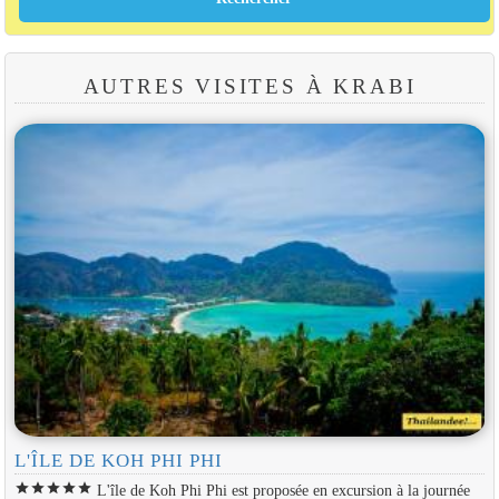
AUTRES VISITES À KRABI
L'ÎLE DE KOH PHI PHI
star
star
star
star
star
L'île de Koh Phi Phi est proposée en excursion à la journée