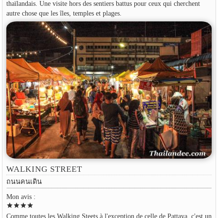
thaïlandais. Une visite hors des sentiers battus pour ceux qui cherchent
autre chose que les îles, temples et plages.
WALKING STREET
ถนนคนเดิน
Mon avis :
star
star
star
star
Comme toutes les Walking Steets à l'exception de celle de Pattaya, c'est un