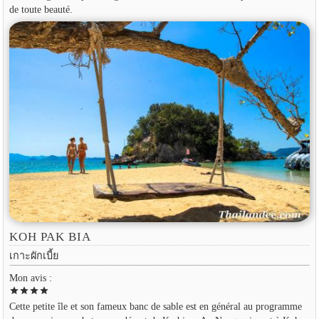
de toute beauté.
KOH PAK BIA
เกาะผักเบี้ย
Mon avis :
star
star
star
star
Cette petite île et son fameux banc de sable est en général au programme