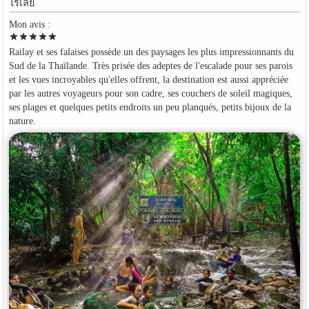
ไร่เลย์
Mon avis :
star
star
star
star
star
Railay et ses falaises possède un des paysages les plus impressionnants du
Sud de la Thaïlande. Très prisée des adeptes de l'escalade pour ses parois
et les vues incroyables qu'elles offrent, la destination est aussi appréciée
par les autres voyageurs pour son cadre, ses couchers de soleil magiques,
ses plages et quelques petits endroits un peu planqués, petits bijoux de la
nature.