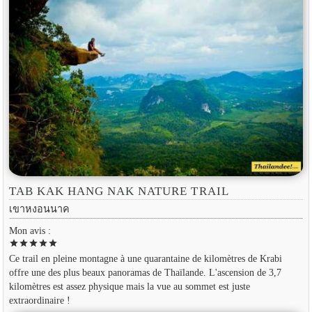
TAB KAK HANG NAK NATURE TRAIL
เขาหงอนนาค
Mon avis :
star
star
star
star
star
Ce trail en pleine montagne à une quarantaine de kilomètres de Krabi
offre une des plus beaux panoramas de Thaïlande. L'ascension de 3,7
kilomètres est assez physique mais la vue au sommet est juste
extraordinaire !