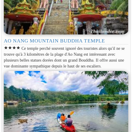
AO NANG MOUNTAIN BUDDHA TEMPLE
star
star
star
star
Ce temple perché souvent ignoré des touristes alors qu'il ne se
trouve qu'à 3 kilomètres de la plage d'Ao Nang est intéressant avec
plusieurs belles statues dorées dont un grand Bouddha. Il offre aussi une
vue dominante sympathique depuis le haut de ses escaliers.