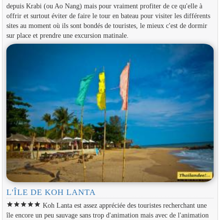
depuis Krabi (ou Ao Nang) mais pour vraiment profiter de ce qu'elle à
offrir et surtout éviter de faire le tour en bateau pour visiter les différents
sites au moment où ils sont bondés de touristes, le mieux c'est de dormir
sur place et prendre une excursion matinale.
L'ÎLE DE KOH LANTA
star
star
star
star
star
Koh Lanta est assez appréciée des touristes recherchant une
île encore un peu sauvage sans trop d'animation mais avec de l'animation