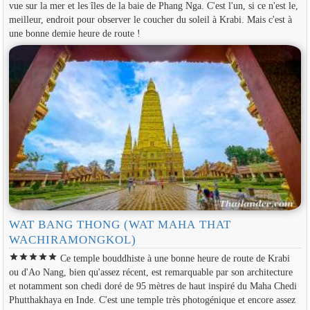
vue sur la mer et les îles de la baie de Phang Nga. C'est l'un, si ce n'est le,
meilleur, endroit pour observer le coucher du soleil à Krabi. Mais c'est à
une bonne demie heure de route !
WAT BANG THONG (WAT MAHA THAT
WACHIRAMONGKOL)
star
star
star
star
star
Ce temple bouddhiste à une bonne heure de route de Krabi
ou d'Ao Nang, bien qu'assez récent, est remarquable par son architecture
et notamment son chedi doré de 95 mètres de haut inspiré du Maha Chedi
Phutthakhaya en Inde. C'est une temple très photogénique et encore assez