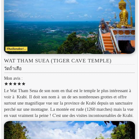
WAT THAM SUEA (TIGER CAVE TEMPLE)
วัดถ้ําเสือ
Mon avis :
star
star
star
star
star
Le Wat Tham Seua de son nom en thaï est le temple le plus intéressant à
voir à Krabi. Il doit son nom à un de ses nombreuses grottes et offre
surtout une magnifique vue sur la province de Krabi depuis un sanctuaire
perché sur une montagne. La montée est rude (1260 marches) mais la vue
en vaut vraiment la peine ! C'est une des visites incontournables de Krabi.