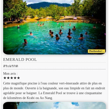
EMERALD POOL
สระมรกต
Mon avis :
star
star
star
star
star
Cette magnifique piscine à l'eau couleur vert-émeraude attire de plus en
plus de monde. Ouverte à la baignande, son eau limpide en fait un endroit
agréable pour se baigner. La Emerald Pool se trouve à une cinquantaine
de kilomètres de Krabi ou Ao Nang.