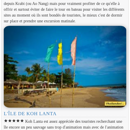
depuis Krabi (ou Ao Nang) mais pour vraiment profiter de ce qu'elle à
offrir et surtout éviter de faire le tour en bateau pour visiter les différents
sites au moment où ils sont bondés de touristes, le mieux c'est de dormir
sur place et prendre une excursion matinale.
L'ÎLE DE KOH LANTA
star
star
star
star
star
Koh Lanta est assez appréciée des touristes recherchant une
île encore un peu sauvage sans trop d'animation mais avec de l'animation