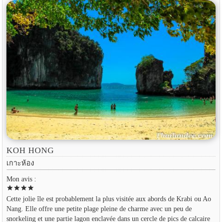
KOH HONG
เกาะห้อง
Mon avis :
star
star
star
star
Cette jolie île est probablement la plus visitée aux abords de Krabi ou Ao
Nang. Elle offre une petite plage pleine de charme avec un peu de
snorkeling et une partie lagon enclavée dans un cercle de pics de calcaire