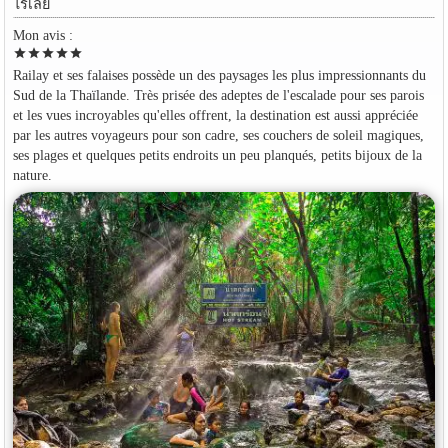
ไร่เลย์
Mon avis :
star
star
star
star
star
Railay et ses falaises possède un des paysages les plus impressionnants du
Sud de la Thaïlande. Très prisée des adeptes de l'escalade pour ses parois
et les vues incroyables qu'elles offrent, la destination est aussi appréciée
par les autres voyageurs pour son cadre, ses couchers de soleil magiques,
ses plages et quelques petits endroits un peu planqués, petits bijoux de la
nature.