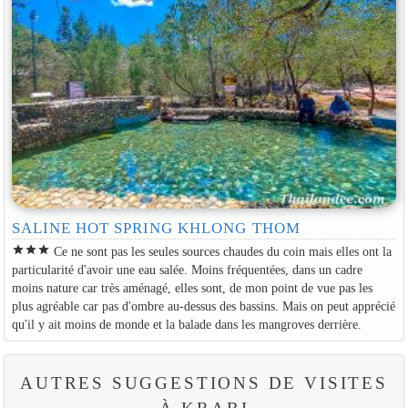
SALINE HOT SPRING KHLONG THOM
star
star
star
Ce ne sont pas les seules sources chaudes du coin mais elles ont la
particularité d'avoir une eau salée. Moins fréquentées, dans un cadre
moins nature car très aménagé, elles sont, de mon point de vue pas les
plus agréable car pas d'ombre au-dessus des bassins. Mais on peut apprécié
qu'il y ait moins de monde et la balade dans les mangroves derrière.
AUTRES SUGGESTIONS DE VISITES