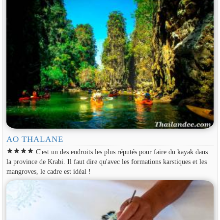
AO THALANE
star
star
star
star
C'est un des endroits les plus réputés pour faire du kayak dans
la province de Krabi. Il faut dire qu'avec les formations karstiques et les
mangroves, le cadre est idéal !