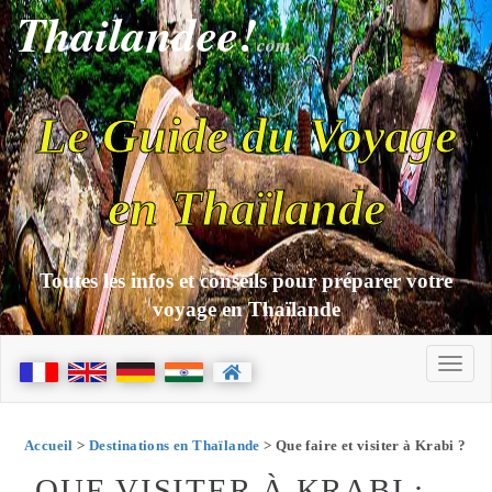
Thailandee!
com
Le Guide du Voyage
en Thaïlande
Toutes les infos et conseils pour préparer votre
voyage en Thaïlande
Accueil
>
Destinations en Thaïlande
> Que faire et visiter à Krabi ?
QUE VISITER À KRABI :