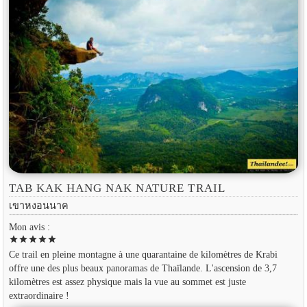
TAB KAK HANG NAK NATURE TRAIL
เขาหงอนนาค
Mon avis :
star
star
star
star
star
Ce trail en pleine montagne à une quarantaine de kilomètres de Krabi
offre une des plus beaux panoramas de Thaïlande. L'ascension de 3,7
kilomètres est assez physique mais la vue au sommet est juste
extraordinaire !