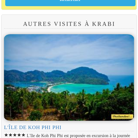
AUTRES VISITES À KRABI
L'ÎLE DE KOH PHI PHI
star
star
star
star
star
L'île de Koh Phi Phi est proposée en excursion à la journée