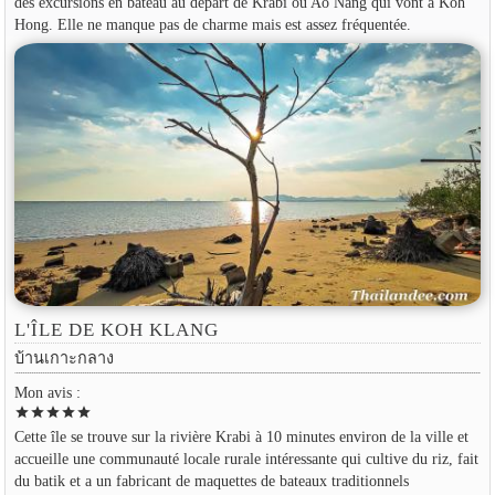
des excursions en bateau au départ de Krabi ou Ao Nang qui vont à Koh
Hong. Elle ne manque pas de charme mais est assez fréquentée.
L'ÎLE DE KOH KLANG
บ้านเกาะกลาง
Mon avis :
star
star
star
star
star
Cette île se trouve sur la rivière Krabi à 10 minutes environ de la ville et
accueille une communauté locale rurale intéressante qui cultive du riz, fait
du batik et a un fabricant de maquettes de bateaux traditionnels