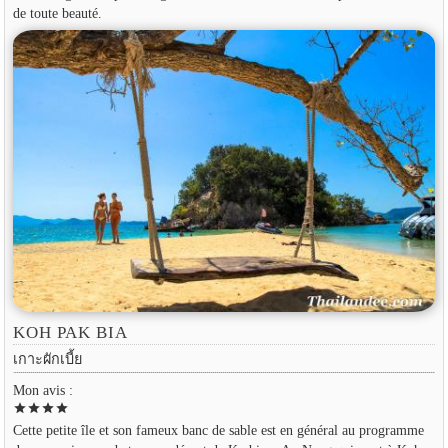
de toute beauté.
KOH PAK BIA
เกาะผักเบี้ย
Mon avis :
star
star
star
star
Cette petite île et son fameux banc de sable est en général au programme