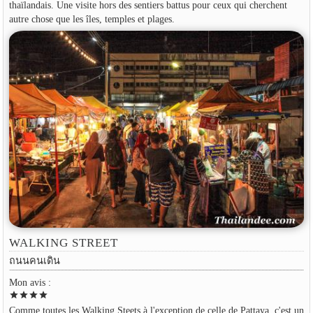
thaïlandais. Une visite hors des sentiers battus pour ceux qui cherchent
autre chose que les îles, temples et plages.
WALKING STREET
ถนนคนเดิน
Mon avis :
star
star
star
star
Comme toutes les Walking Steets à l'exception de celle de Pattaya, c'est un