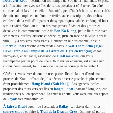
Découvrir Krabi
, destination touristique du Sud de la Thaïlande, se passe
à la fois côté mer avec ses îles de cartes postales et côté terre. Du côté
continental, si la ville en elle-même offre peu d'intérêt hormis ses marchés
de nuit, un temple et son front de rivière avec sa sculpture des crabes
emblème de la ville d'où partent de sympathiques balades en longtail boat
sur la rivière Krabi au milieu des mangroves, à visiter des grottes et
découvrir la communauté locale de
Ban Ko Klang
, petite île rurale avec
ses rizières, buffles, artisans et pêcheurs, juste en face de la ville, hors la
ville, il y a des sites intéressants. L'attraction la plus connue, c'est la
Emerald Pool
(piscine d'émeraude). Mais le
Wat Tham Seua (Tiger
Cave Temple ou Temple de la Grotte du Tigre en français)
et son
incroyable, et fatigante, ascension de
1 260 marches
, qui vous
récompense par un point de vue à 360° sur les environs, est aussi assez
connu. Simplement, tout le monde n'a pas le courage de la tenter !
Côté mer, vous avez de nombreuses petites îles de la mer d'Andaman
proches de Krabi, offrant de jolis décors de carte postale, la plus connue
étant probablement
Hong Island (Koh Hong)
. Les agences locales
proposent des tours vers ces îles en
longtail boat
(bateau à longue queue
traditionnel) ou en speedboat. Et entre les deux, vous avez quelques spots
de
kayak
très sympathiques.
À faire à Krabi
aussi : de l'escalade à
Railay
, se relaxer dan s les
sources chaudes
, faire le
Trail de la Dragon Crest
récompensé par un