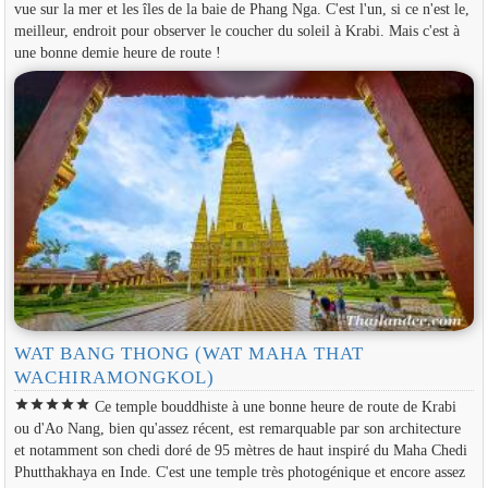
vue sur la mer et les îles de la baie de Phang Nga. C'est l'un, si ce n'est le,
meilleur, endroit pour observer le coucher du soleil à Krabi. Mais c'est à
une bonne demie heure de route !
WAT BANG THONG (WAT MAHA THAT
WACHIRAMONGKOL)
star
star
star
star
star
Ce temple bouddhiste à une bonne heure de route de Krabi
ou d'Ao Nang, bien qu'assez récent, est remarquable par son architecture
et notamment son chedi doré de 95 mètres de haut inspiré du Maha Chedi
Phutthakhaya en Inde. C'est une temple très photogénique et encore assez