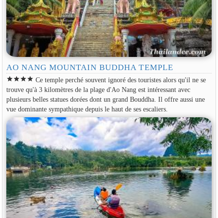
AO NANG MOUNTAIN BUDDHA TEMPLE
star
star
star
star
Ce temple perché souvent ignoré des touristes alors qu'il ne se
trouve qu'à 3 kilomètres de la plage d'Ao Nang est intéressant avec
plusieurs belles statues dorées dont un grand Bouddha. Il offre aussi une
vue dominante sympathique depuis le haut de ses escaliers.