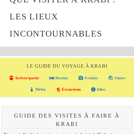
LES LIEUX
INCONTOURNABLES
LE GUIDE DU VOYAGE À KRABI
directions_transit
local_hotel
photo_camera
travel_explore
Arriver/partir
Dormir
A visiter
A faire
thermostat
hiking
info
Météo
Excursions
Infos
GUIDE DES VISITES À FAIRE À
KRABI