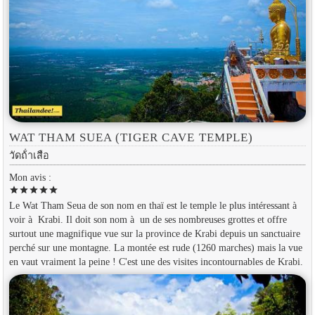
WAT THAM SUEA (TIGER CAVE TEMPLE)
วัดถ้ําเสือ
Mon avis :
star
star
star
star
star
Le Wat Tham Seua de son nom en thaï est le temple le plus intéressant à
voir à Krabi. Il doit son nom à un de ses nombreuses grottes et offre
surtout une magnifique vue sur la province de Krabi depuis un sanctuaire
perché sur une montagne. La montée est rude (1260 marches) mais la vue
en vaut vraiment la peine ! C'est une des visites incontournables de Krabi.