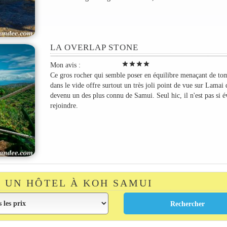
LA OVERLAP STONE
star
star
star
star
Mon avis :
Ce gros rocher qui semble poser en équilibre menaçant de to
dans le vide offre surtout un très joli point de vue sur Lamai 
devenu un des plus connu de Samui. Seul hic, il n'est pas si é
rejoindre.
 UN HÔTEL À KOH SAMUI