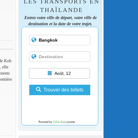
LES TRANSPORTS EN
THAÏLANDE
Entrez votre ville de départ, votre ville de
destination et la date de votre trajet.
 de Koh
 elle
issons
Août, 12
entière
Trouver des billets
Powered by
12Go Asia
system