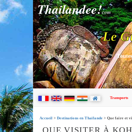
Thailandee!
com
Le G
Toutes
Transports
Accueil
>
Destinations en Thaïlande
> Que faire et v
QUE VISITER À KO