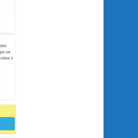
mber
qui est
vident à