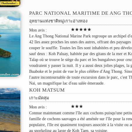
PARC NATIONAL MARITIME DE ANG TH
อุทยานแห่งชาติหมู่เกาะอ่างทอง
star
star
star
star
star
Mon avis :
Le Ang Thong National Marine Park regroupe un archipel d'
42 îles assez proches les unes des autres, offrant des paysages
couper le souffle. Toutes les îles sont inhabitées et peu dével
sauf deux : Koh Paluay, habitée par des gitans de la mer et 
Talap où se trouve le siège du parc et les bungalows pour ceu
voudraient y passer la nuit. Il y a aussi deux jolies plages, la 
Buaboke et le point de vue le plus célèbre d'Ang Thong. Sin
l'autre incontournable de toute excursion dans le parc, c'est T
Nai, un magnifique lac d'eau salée émeraude.
KOH MATSUM
เกาะมัดสุม
star
star
star
Mon avis :
Connue maintenant comme l'île aux cochons puisqu'une petit
famille de cochons sauvages a été aménée sur l'île pour la ren
populaire, l'île est quasiment toujours associée à la visite ou 
au snorkeling au large de Koh Taen, sa voisine.