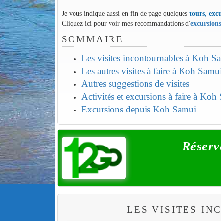
Je vous indique aussi en fin de page quelques
tours, excu
Cliquez ici pour voir mes recommandations d'
excursion
SOMMAIRE
Les visites incontournables à Koh S
Les autres visites à faire à Koh Samu
Autres suggestions de visites
Activités et excursions à faire à Koh
Excursions depuis Koh Samui
Réserv
LES VISITES I