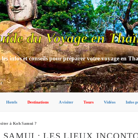
uide du Voyage en Thaï
 les infos et conseils pour préparer votre voyage en Th
Hotels
Destinations
A visiter
Tours
Vidéos
Infos p
isiter à Koh Samui ?
H SAMUI : LES LIEUX INCON