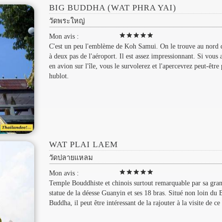
BIG BUDDHA (WAT PHRA YAI)
วัดพระใหญ่
star
star
star
star
star
Mon avis :
C'est un peu l'emblème de Koh Samui. On le trouve au nord d
à deux pas de l'aéroport. Il est assez impressionnant. Si vous 
en avion sur l'île, vous le survolerez et l'apercevrez peut-être 
hublot.
WAT PLAI LAEM
วัดปลายแหลม
star
star
star
star
star
Mon avis :
Temple Bouddhiste et chinois surtout remarquable par sa gra
statue de la déesse Guanyin et ses 18 bras. Situé non loin du 
Buddha, il peut être intéressant de la rajouter à la visite de ce