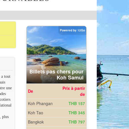
 a tout
ais
ntre une
ades
cotiers
ational
, plus