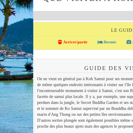
LE GUID
directions_transit
local_hotel
photo_camera
Arriver/partir
Dormir
GUIDE DES VI
On ne vient en général pas à Koh Samui pour ses monuments
de même quelques endroits intéressants à visiter sur l
l'incontournable monument à visiter à Samui, c'est son Big
facette de samui plus locale. Il y a, par exemple, une su
perdues dans la jungle, le Secret Buddha Garden et ses stat
et le sommet de Ko Samui supervisé par un Bouddha debout
marin d'Ang Thong ou sur des petites îles environnante
D'autres sorties plongée sont également possibles même 
proche des plus beaux spots mais des agences le propose