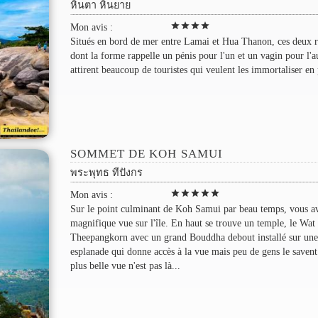
หินตา หินยาย
star
star
star
star
Mon avis :
Situés en bord de mer entre Lamai et Hua Thanon, ces deux 
dont la forme rappelle un pénis pour l'un et un vagin pour l'a
attirent beaucoup de touristes qui veulent les immortaliser en
SOMMET DE KOH SAMUI
พระพุทธ ทีปังกร
star
star
star
star
star
Mon avis :
Sur le point culminant de Koh Samui par beau temps, vous a
magnifique vue sur l'île. En haut se trouve un temple, le Wat
Theepangkorn avec un grand Bouddha debout installé sur une
esplanade qui donne accès à la vue mais peu de gens le savent
plus belle vue n'est pas là...