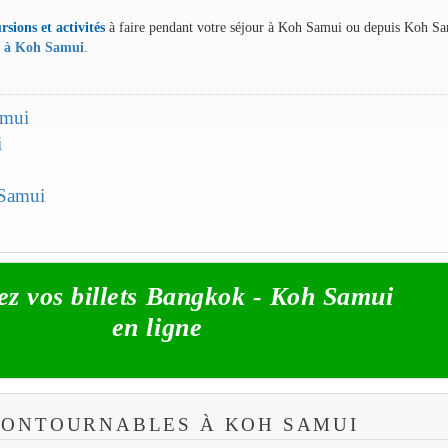
rsions et activités
à faire pendant votre séjour à Koh Samui ou depuis Koh Sa
s à Koh Samui
.
amui
i
 Samui
ez vos billets Bangkok - Koh Samui
en ligne
NCONTOURNABLES À KOH SAMUI