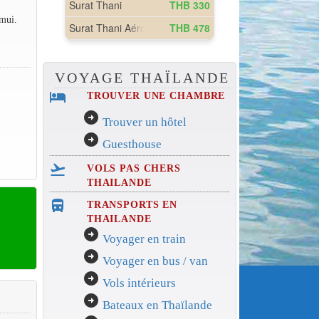
mui.
VOYAGE THAÏLANDE
hotel
TROUVER UNE CHAMBRE
arrow_circle_right
Trouver un hôtel
arrow_circle_right
Guesthouse
flight_takeoff
VOLS PAS CHERS
THAILANDE
directions_bus_filled
TRANSPORTS EN
THAILANDE
arrow_circle_right
Voyager en train
arrow_circle_right
Voyager en bus / van
arrow_circle_right
Vols intérieurs
arrow_circle_right
Bateaux en Thaïlande