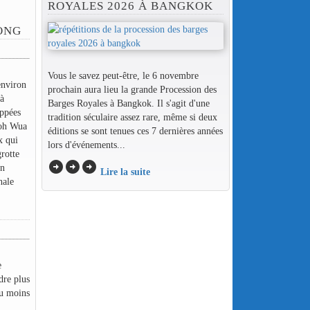
ROYALES 2026 À BANGKOK
ONG
Vous le savez peut-être, le 6 novembre
environ
prochain aura lieu la grande Procession des
 à
Barges Royales à Bangkok. Il s'agit d'une
oppées
tradition séculaire assez rare, même si deux
Koh Wua
éditions se sont tenues ces 7 dernières années
x qui
lors d'événements...
grotte
arrow_circle_right
arrow_circle_right
arrow_circle_right
on
Lire la suite
hale
e
dre plus
au moins