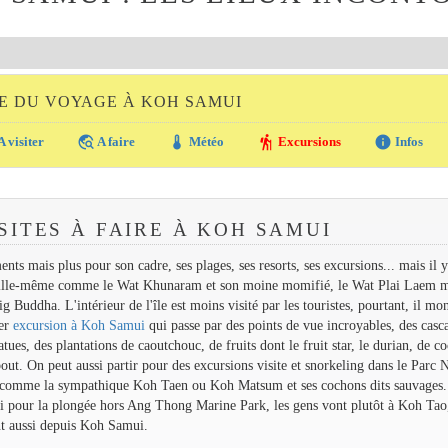
E DU VOYAGE À KOH SAMUI
travel_explore
thermostat
hiking
info
A visiter
A faire
Météo
Excursions
Infos
SITES À FAIRE À KOH SAMUI
 mais plus pour son cadre, ses plages, ses resorts, ses excursions... mais il y
'île llle-même comme le Wat Khunaram et son moine momifié, le Wat Plai Laem m
 Buddha. L'intérieur de l'île est moins visité par les touristes, pourtant, il mo
per
excursion à Koh Samui
qui passe par des points de vue incroyables, des casc
ues, des plantations de caoutchouc, de fruits dont le fruit star, le durian, de co
. On peut aussi partir pour des excursions visite et snorkeling dans le Parc N
s comme la sympathique Koh Taen ou Koh Matsum et ses cochons dits sauvages.
si pour la plongée hors Ang Thong Marine Park, les gens vont plutôt à Koh Tao
nt aussi depuis Koh Samui.