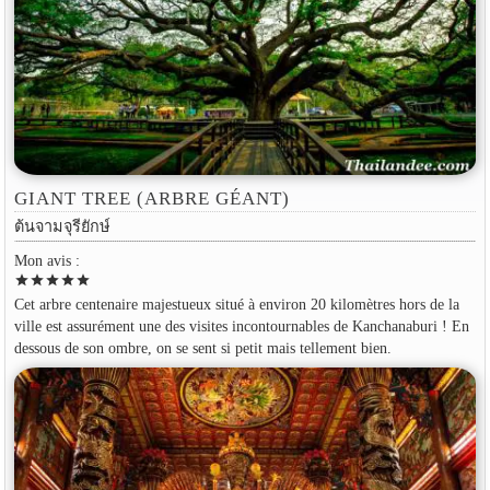
GIANT TREE (ARBRE GÉANT)
ต้นจามจุรียักษ์
Mon avis :
star
star
star
star
star
Cet arbre centenaire majestueux situé à environ 20 kilomètres hors de la
ville est assurément une des visites incontournables de Kanchanaburi ! En
dessous de son ombre, on se sent si petit mais tellement bien.