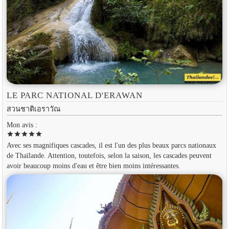
LE PARC NATIONAL D'ERAWAN
สวนชาติเอราวัณ
Mon avis :
star
star
star
star
star
Avec ses magnifiques cascades, il est l'un des plus beaux parcs nationaux
de Thaïlande. Attention, toutefois, selon la saison, les cascades peuvent
avoir beaucoup moins d'eau et être bien moins intéressantes.