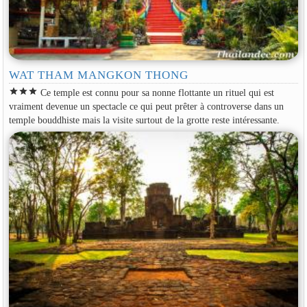
WAT THAM MANGKON THONG
star
star
star
Ce temple est connu pour sa nonne flottante un rituel qui est
vraiment devenue un spectacle ce qui peut prêter à controverse dans un
temple bouddhiste mais la visite surtout de la grotte reste intéressante.