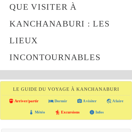
QUE VISITER À
KANCHANABURI : LES
LIEUX
INCONTOURNABLES
LE GUIDE DU VOYAGE À KANCHANABURI
directions_transit
local_hotel
photo_camera
travel_explore
Arriver/partir
Dormir
A visiter
A faire
thermostat
hiking
info
Météo
Excursions
Infos