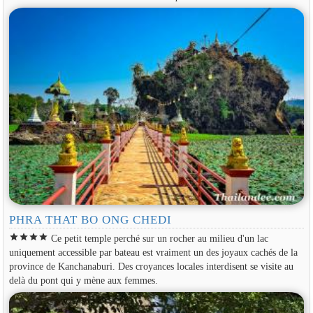
PHRA THAT BO ONG CHEDI
star
star
star
star
Ce petit temple perché sur un rocher au milieu d'un lac
uniquement accessible par bateau est vraiment un des joyaux cachés de la
province de Kanchanaburi. Des croyances locales interdisent se visite au
delà du pont qui y mène aux femmes.