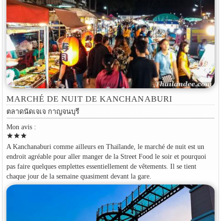
MARCHÉ DE NUIT DE KANCHANABURI
ตลาดนัดเจเจ กาญจนบุรี
Mon avis :
star
star
star
A Kanchanaburi comme ailleurs en Thaïlande, le marché de nuit est un
endroit agréable pour aller manger de la Street Food le soir et pourquoi
pas faire quelques emplettes essentiellement de vêtements. Il se tient
chaque jour de la semaine quasiment devant la gare.