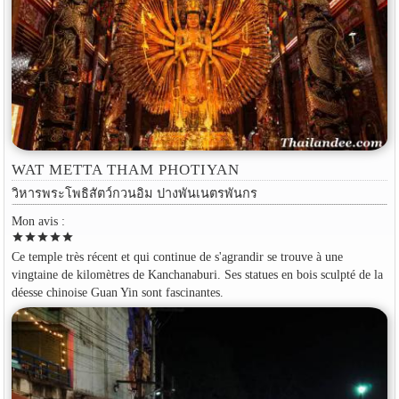
WAT METTA THAM PHOTIYAN
วิหารพระโพธิสัตว์กวนอิม ปางพันเนตรพันกร
Mon avis :
star
star
star
star
star
Ce temple très récent et qui continue de s'agrandir se trouve à une
vingtaine de kilomètres de Kanchanaburi. Ses statues en bois sculpté de la
déesse chinoise Guan Yin sont fascinantes.