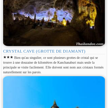
CRYSTAL CAVE (GROTTE DE DIAMANT)
star
star
star
Bien qu'au singulier, ce sont plusieurs grottes de cristal qui se
trouve à une douzaine de kilomètres de Kanchanaburi mais seule la
principale se visite facilement. Elle doivent sont nom aux cristaux formés
naturellement sur les parois.