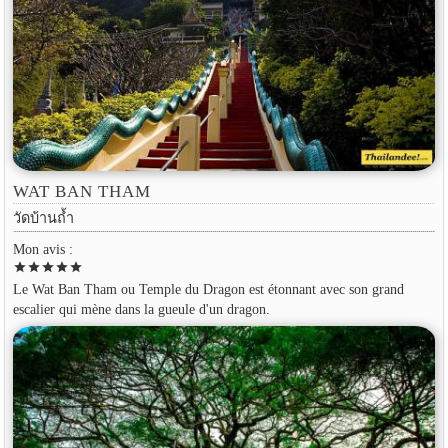
WAT BAN THAM
วัดบ้านถ้ำ
Mon avis :
star
star
star
star
star
Le Wat Ban Tham ou Temple du Dragon est étonnant avec son grand
escalier qui mène dans la gueule d'un dragon.