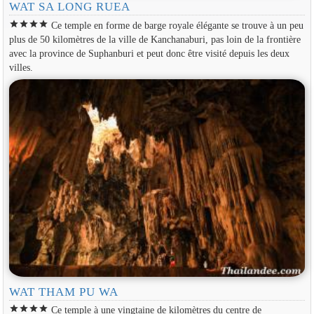
WAT SA LONG RUEA
star
star
star
star
Ce temple en forme de barge royale élégante se trouve à un peu
plus de 50 kilomètres de la ville de Kanchanaburi, pas loin de la frontière
avec la province de Suphanburi et peut donc être visité depuis les deux
villes.
WAT THAM PU WA
star
star
star
star
Ce temple à une vingtaine de kilomètres du centre de