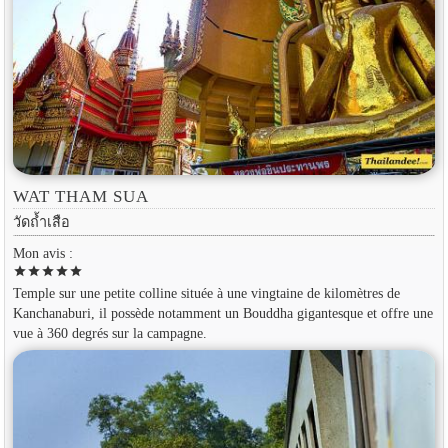
WAT THAM SUA
วัดถ้ำเสือ
Mon avis :
star
star
star
star
star
Temple sur une petite colline située à une vingtaine de kilomètres de
Kanchanaburi, il possède notamment un Bouddha gigantesque et offre une
vue à 360 degrés sur la campagne.