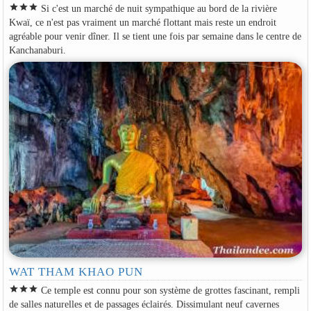
star
star
star
Si c'est un marché de nuit sympathique au bord de la rivière
Kwaï, ce n'est pas vraiment un marché flottant mais reste un endroit
agréable pour venir dîner. Il se tient une fois par semaine dans le centre de
Kanchanaburi.
WAT THAM KHAO PUN
star
star
star
Ce temple est connu pour son système de grottes fascinant, rempli
de salles naturelles et de passages éclairés. Dissimulant neuf cavernes