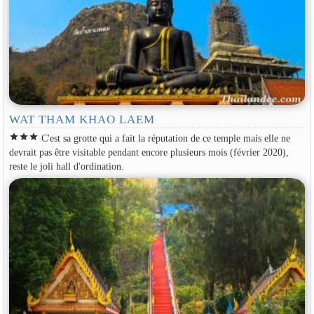
WAT THAM KHAO LAEM
star
star
star
C'est sa grotte qui a fait la réputation de ce temple mais elle ne
devrait pas être visitable pendant encore plusieurs mois (février 2020),
reste le joli hall d'ordination.