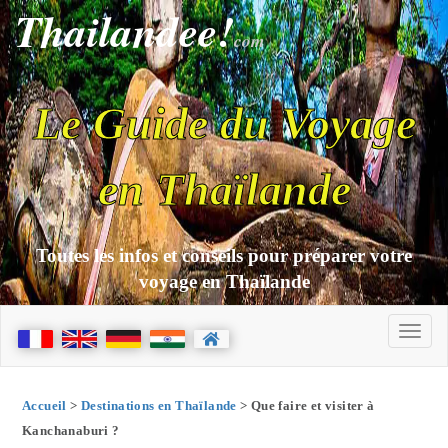
Thailandee!
com
Le Guide du Voyage
en Thaïlande
Toutes les infos et conseils pour préparer votre
voyage en Thaïlande
Accueil
>
Destinations en Thaïlande
> Que faire et visiter à
Kanchanaburi ?