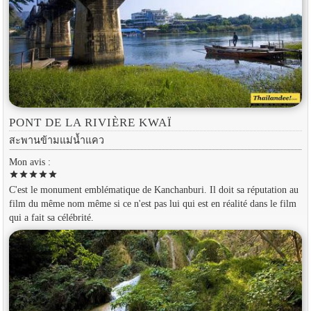
PONT DE LA RIVIÈRE KWAÏ
สะพานข้ามแม่น้ำแคว
Mon avis :
star
star
star
star
star
C'est le monument emblématique de Kanchanburi. Il doit sa réputation au
film du même nom même si ce n'est pas lui qui est en réalité dans le film
qui a fait sa célébrité.