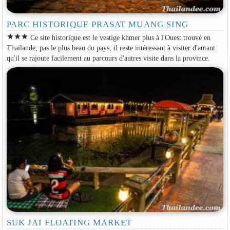
PARC HISTORIQUE PRASAT MUANG SING
star
star
star
Ce site historique est le vestige khmer plus à l'Ouest trouvé en
Thaïlande, pas le plus beau du pays, il reste intéressant à visiter d'autant
qu'il se rajoute facilement au parcours d'autres visite dans la province.
SUK JAI FLOATING MARKET