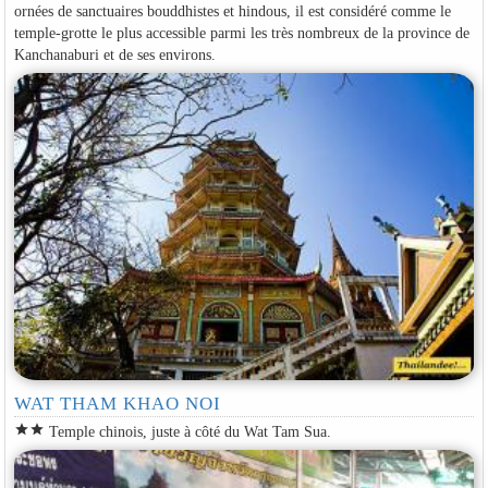
ornées de sanctuaires bouddhistes et hindous, il est considéré comme le
temple-grotte le plus accessible parmi les très nombreux de la province de
Kanchanaburi et de ses environs.
WAT THAM KHAO NOI
star
star
Temple chinois, juste à côté du Wat Tam Sua.