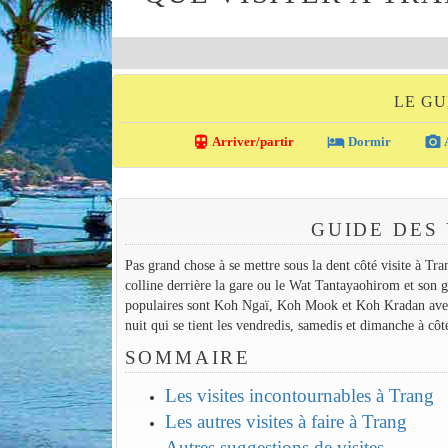
LE GU
directions_transit
local_hotel
photo_camera
Arriver/partir
Dormir
A
GUIDE DES 
Pas grand chose à se mettre sous la dent côté visite à Tr
colline derrière la gare ou le Wat Tantayaohirom et son gr
populaires sont Koh Ngaï, Koh Mook et Koh Kradan avec l
nuit qui se tient les vendredis, samedis et dimanche à côté
SOMMAIRE
Les visites incontournables à Trang
Les autres visites à faire à Trang
Autres suggestions de visites