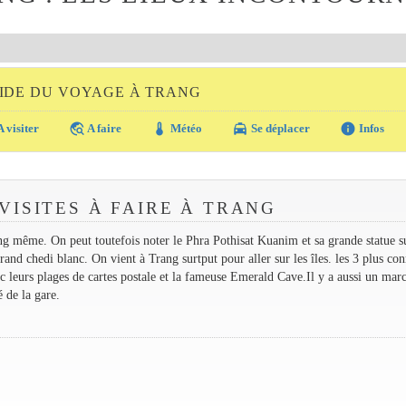
IDE DU VOYAGE À TRANG
travel_explore
thermostat
local_taxi
info
 visiter
A faire
Météo
Se déplacer
Infos
VISITES À FAIRE À TRANG
ang même. On peut toutefois noter le Phra Pothisat Kuanim et sa grande statue s
and chedi blanc. On vient à Trang surtput pour aller sur les îles. les 3 plus con
eurs plages de cartes postale et la fameuse Emerald Cave.Il y a aussi un mar
 de la gare.