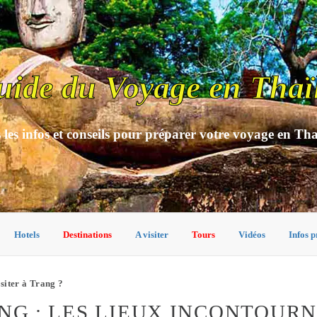
uide du Voyage en Thaï
 les infos et conseils pour préparer votre voyage en Th
Hotels
Destinations
A visiter
Tours
Vidéos
Infos p
isiter à Trang ?
ANG : LES LIEUX INCONTOUR