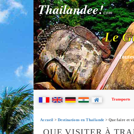
Thailandee!
com
Le G
Toutes
Transports
Accueil
>
Destinations en Thaïlande
> Que faire et v
QUE VISITER À TR