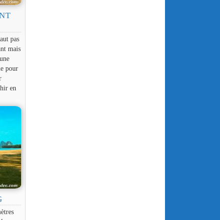
NT
aut pas
ant mais
 une
ue pour
r
hir en
G
ètres