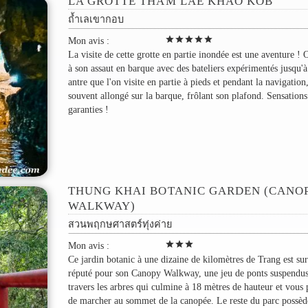
LA GROTTE THAM LAE KHAO KOB
ถ้ำเลเขากอบ
star
star
star
star
star
Mon avis :
La visite de cette grotte en partie inondée est une aventure ! 
à son assaut en barque avec des bateliers expérimentés jusqu'à
antre que l'on visite en partie à pieds et pendant la navigation
souvent allongé sur la barque, frôlant son plafond. Sensations
garanties !
THUNG KHAI BOTANIC GARDEN (CANO
WALKWAY)
สวนพฤกษศาสตร์ทุ่งค่าย
star
star
star
Mon avis :
Ce jardin botanic à une dizaine de kilomètres de Trang est sur
réputé pour son Canopy Walkway, une jeu de ponts suspendus
travers les arbres qui culmine à 18 mètres de hauteur et vous
de marcher au sommet de la canopée. Le reste du parc possèd