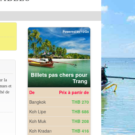
ur la
nues et
ché de