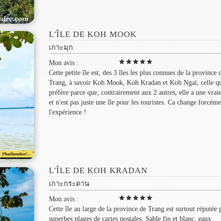
L'ÎLE DE KOH MOOK
เกาะมุก
star
star
star
star
star
Mon avis :
Cette petite île est, des 3 îles les plus connues de la province 
Trang, à savoir Koh Mook, Koh Kradan et Koh Ngaï, celle qu
préfère parce que, contrairement aux 2 autres, elle a une vraie
et n'est pas juste une île pour les touristes. Ca change forcém
l'expérience !
L'ÎLE DE KOH KRADAN
เกาะกระดาน
star
star
star
star
star
Mon avis :
Cette île au large de la province de Trang est surtout réputée 
superbes plages de cartes postales. Sable fin et blanc, eaux