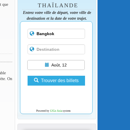
t que
THAÏLANDE
Entrez votre ville de départ, votre ville de
destination et la date de votre trajet.
Août, 12
able
rète. On
Trouver des billets
Powered by
12Go Asia
system