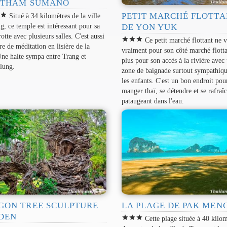
 THAM SUMANO
PETIT MARCHÉ FLOTTA
r
star
Situé à 34 kilomètres de la ville
g, ce temple est intéressant pour sa
DE YON YUK
rotte avec plusieurs salles. C'est aussi
star
star
star
Ce petit marché flottant ne v
re de méditation en lisière de la
vraiment pour son côté marché flott
Une halte sympa entre Trang et
plus pour son accès à la rivière avec
lung.
zone de baignade surtout sympathiq
les enfants. C'est un bon endroit pou
manger thaï, se détendre et se rafraîc
pataugeant dans l'eau.
GON TREE SCULPTURE
LA PLAGE DE PAK MEN
DEN
star
star
star
Cette plage située à 40 kilom