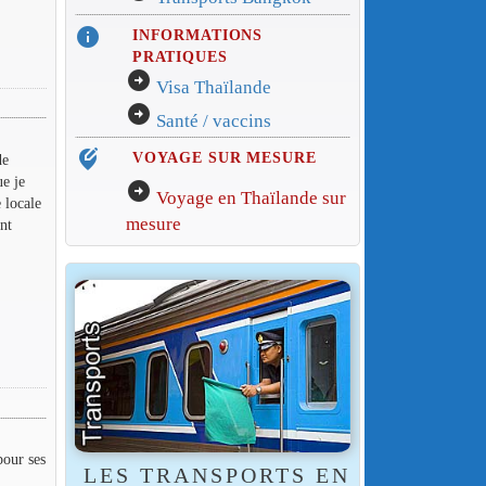
info
INFORMATIONS
PRATIQUES
arrow_circle_right
Visa Thaïlande
arrow_circle_right
Santé / vaccins
edit_location_alt
VOYAGE SUR MESURE
de
e je
arrow_circle_right
Voyage en Thaïlande sur
 locale
mesure
ent
pour ses
LES TRANSPORTS EN