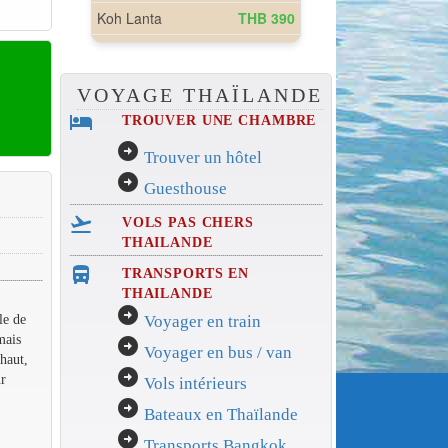
VOYAGE THAÏLANDE
hotel
TROUVER UNE CHAMBRE
arrow_circle_right
Trouver un hôtel
arrow_circle_right
Guesthouse
flight_takeoff
VOLS PAS CHERS
THAILANDE
directions_bus_filled
TRANSPORTS EN
THAILANDE
arrow_circle_right
le de
Voyager en train
mais
arrow_circle_right
Voyager en bus / van
 haut,
arrow_circle_right
ur
Vols intérieurs
arrow_circle_right
Bateaux en Thaïlande
arrow_circle_right
Transports Bangkok