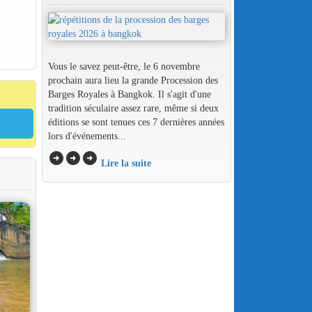
Vous le savez peut-être, le 6 novembre
prochain aura lieu la grande Procession des
Barges Royales à Bangkok. Il s'agit d'une
tradition séculaire assez rare, même si deux
éditions se sont tenues ces 7 dernières années
lors d'événements...
arrow_circle_right
arrow_circle_right
arrow_circle_right
Lire la suite