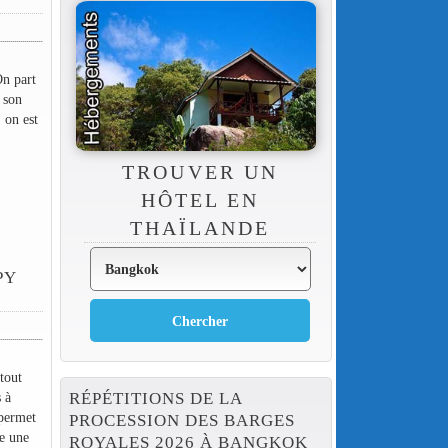
On part
 son
, on est
TROUVER UN
HÔTEL EN
THAÏLANDE
PY
tout
 à
RÉPÉTITIONS DE LA
 permet
PROCESSION DES BARGES
e une
ROYALES 2026 À BANGKOK