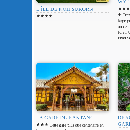
WAT
L'ÎLE DE KOH SUKORN
star
star
sta
de Tran
star
star
star
star
large g
un cent
forêt. 
Phattha
LA GARE DE KANTANG
DRA
GAR
star
star
star
Cette gare plus que centenaire en