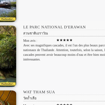
LE PARC NATIONAL D'ERAWAN
สวนชาติเอราวัณ
star
star
star
star
star
Mon avis :
Avec ses magnifiques cascades, il est l'un des plus beaux parc
nationaux de Thaïlande. Attention, toutefois, selon la saison, 
cascades peuvent avoir beaucoup moins d'eau et être bien mo
intéressantes.
WAT THAM SUA
วัดถ้ำเสือ
star
star
star
star
star