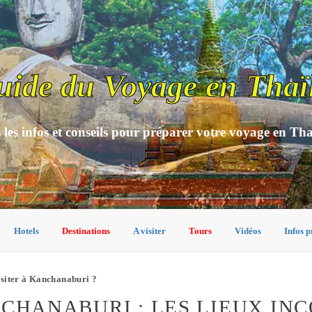
uide du Voyage en Thaï
 les infos et conseils pour préparer votre voyage en Th
Hotels
Destinations
A visiter
Tours
Vidéos
Infos p
isiter à Kanchanaburi ?
NCHANABURI : LES LIEUX I