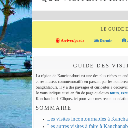
LE GUIDE
directions_transit
local_hotel
photo_camera
Arriver/partir
Dormir
GUIDE DES VIS
La région de Kanchanaburi est une des plus riches en endr
et ses musées commémoratifs en passant par les nombreux p
Sangkhlaburi, il y a des paysages et curiosités à découvri
Je vous indique aussi en fin de page quelques
tours, excu
Kanchanaburi. Cliquez ici pour voir mes recommandation
SOMMAIRE
Les visites incontournables à Kanch
Les autres visites à faire à Kanchanab