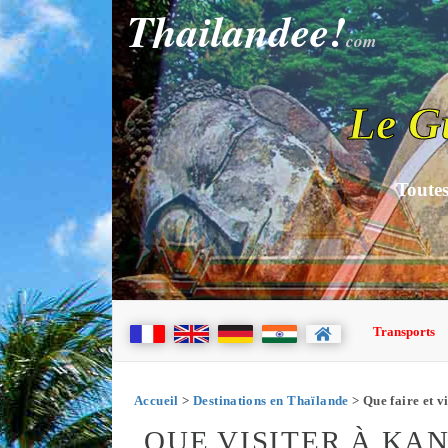
Thailandee!
com
Le G
Toutes
Transports
Accueil
>
Destinations en Thaïlande
> Que faire et v
QUE VISITER À KA