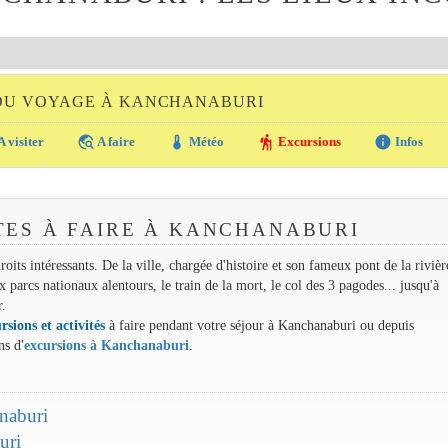
 DU VOYAGE À KANCHANABURI
travel_explore
thermostat
hiking
info
A visiter
A faire
Météo
Excursions
Infos
ITES À FAIRE À KANCHANABURI
oits intéressants. De la ville, chargée d'histoire et son fameux pont de la riviè
arcs nationaux alentours, le train de la mort, le col des 3 pagodes... jusqu'à
r.
rsions et activités
à faire pendant votre séjour à Kanchanaburi ou depuis
s d'
excursions à Kanchanaburi
.
anaburi
uri