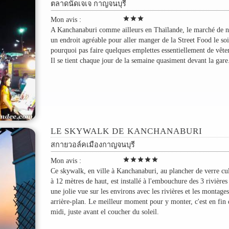
ตลาดนัดเจเจ กาญจนบุรี
star
star
star
Mon avis :
A Kanchanaburi comme ailleurs en Thaïlande, le marché de nu
un endroit agréable pour aller manger de la Street Food le soi
pourquoi pas faire quelques emplettes essentiellement de vête
Il se tient chaque jour de la semaine quasiment devant la gare
LE SKYWALK DE KANCHANABURI
สกายวอล์คเมืองกาญจนบุรี
star
star
star
star
star
Mon avis :
Ce skywalk, en ville à Kanchanaburi, au plancher de verre c
à 12 mètres de haut, est installé à l'embouchure des 3 rivières 
une jolie vue sur les environs avec les rivières et les montage
arrière-plan. Le meilleur moment pour y monter, c'est en fin 
midi, juste avant el coucher du soleil.