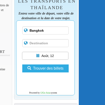
LES TRANSPORTS EN
tres de
THAÏLANDE
 et
Entrez votre ville de départ, votre ville de
destination et la date de votre trajet.
ORT
Août, 12
Trouver des billets
eine
Powered by
12Go Asia
system