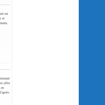
it est
r et
ments.
.
ulminant
et offre
s en
d'après-