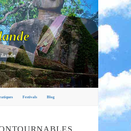
lande
aïlande
ratiques
Festivals
Blog
NCONTOURNABLES