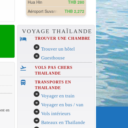
VOYAGE THAÏLANDE
hotel
TROUVER UNE CHAMBRE
arrow_circle_right
Trouver un hôtel
arrow_circle_right
Guesthouse
flight_takeoff
VOLS PAS CHERS
THAILANDE
directions_bus_filled
TRANSPORTS EN
THAILANDE
arrow_circle_right
Voyager en train
arrow_circle_right
Voyager en bus / van
est en
arrow_circle_right
Vols intérieurs
arrow_circle_right
Bateaux en Thaïlande