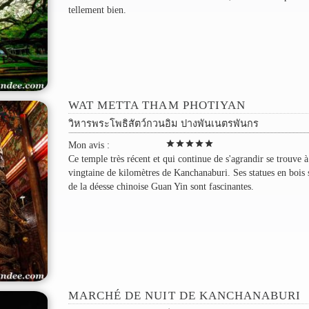
tellement bien.
WAT METTA THAM PHOTIYAN
วิหารพระโพธิสัตว์กวนอิม ปางพันเนตรพันกร
star
star
star
star
star
Mon avis :
Ce temple très récent et qui continue de s'agrandir se trouve 
vingtaine de kilomètres de Kanchanaburi. Ses statues en bois 
de la déesse chinoise Guan Yin sont fascinantes.
MARCHÉ DE NUIT DE KANCHANABURI