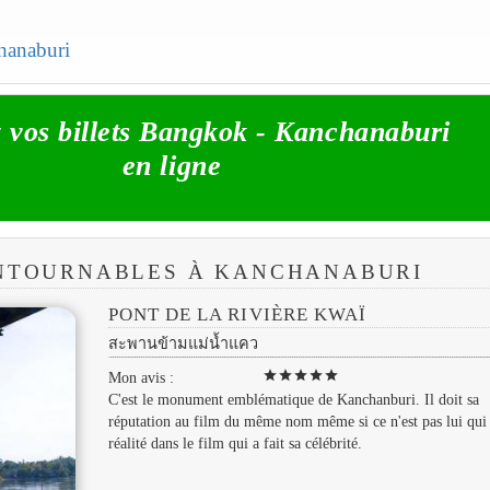
chanaburi
 vos billets Bangkok - Kanchanaburi
en ligne
ONTOURNABLES À KANCHANABURI
PONT DE LA RIVIÈRE KWAÏ
สะพานข้ามแม่น้ำแคว
star
star
star
star
star
Mon avis :
C'est le monument emblématique de Kanchanburi. Il doit sa
réputation au film du même nom même si ce n'est pas lui qui 
réalité dans le film qui a fait sa célébrité.