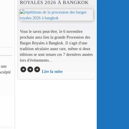
ROYALES 2026 À BANGKOK
Vous le savez peut-être, le 6 novembre
prochain aura lieu la grande Procession des
Barges Royales à Bangkok. Il s'agit d'une
tradition séculaire assez rare, même si deux
éditions se sont tenues ces 7 dernières années
lors d'événements...
à une
arrow_circle_right
arrow_circle_right
arrow_circle_right
Lire la suite
sculpté