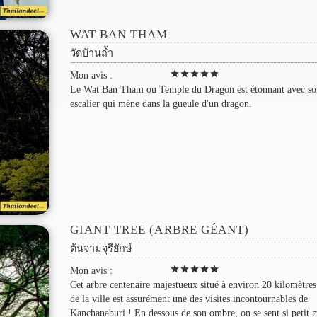
WAT BAN THAM
วัดบ้านถ้ำ
star
star
star
star
star
Mon avis :
Le Wat Ban Tham ou Temple du Dragon est étonnant avec so
escalier qui mène dans la gueule d'un dragon.
GIANT TREE (ARBRE GÉANT)
ต้นจามจุรียักษ์
star
star
star
star
star
Mon avis :
Cet arbre centenaire majestueux situé à environ 20 kilomètres
de la ville est assurément une des visites incontournables de
Kanchanaburi ! En dessous de son ombre, on se sent si petit 