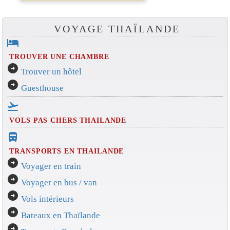
VOYAGE THAÏLANDE
hotel
TROUVER UNE CHAMBRE
arrow_circle_right
Trouver un hôtel
arrow_circle_right
Guesthouse
flight_takeoff
VOLS PAS CHERS THAILANDE
directions_bus_filled
TRANSPORTS EN THAILANDE
arrow_circle_right
Voyager en train
arrow_circle_right
Voyager en bus / van
arrow_circle_right
Vols intérieurs
arrow_circle_right
Bateaux en Thaïlande
arrow_circle_right