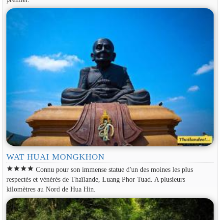
WAT HUAI MONGKHON
star
star
star
star
Connu pour son immense statue d'un des moines les plus
respectés et vénérés de Thaïlande, Luang Phor Tuad. A plusieurs
kilomètres au Nord de Hua Hin.