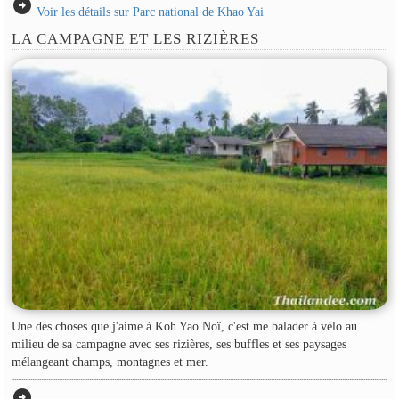
arrow_circle_right
Voir les détails sur Parc national de Khao Yai
LA CAMPAGNE ET LES RIZIÈRES
Une des choses que j'aime à Koh Yao Noï, c'est me balader à vélo au
milieu de sa campagne avec ses rizières, ses buffles et ses paysages
mélangeant champs, montagnes et mer.
arrow_circle_right