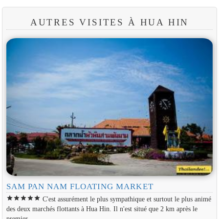
AUTRES VISITES À HUA HIN
SAM PAN NAM FLOATING MARKET
star
star
star
star
star
C'est assurément le plus sympathique et surtout le plus animé
des deux marchés flottants à Hua Hin. Il n'est situé que 2 km après le
premier.