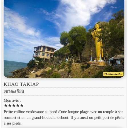
KHAO TAKIAP
เขาตะเกียบ
Mon avis :
star
star
star
star
star
Petite colline verdoyante au bord d'une longue plage avec un temple à son
sommet et un un grand Bouddha debout. Il y a aussi un petit port de pêche
à ses pieds.