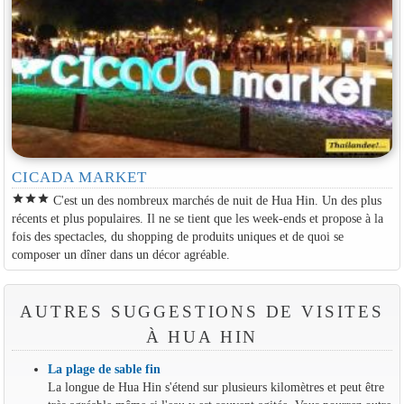
CICADA MARKET
star
star
star
C'est un des nombreux marchés de nuit de Hua Hin. Un des plus
récents et plus populaires. Il ne se tient que les week-ends et propose à la
fois des spectacles, du shopping de produits uniques et de quoi se
composer un dîner dans un décor agréable.
AUTRES SUGGESTIONS DE VISITES
À HUA HIN
La plage de sable fin
La longue de Hua Hin s'étend sur plusieurs kilomètres et peut être