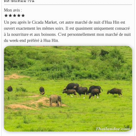
ตลาดแทมมาริน
Mon avis :
star
star
star
star
star
Un peu après le Cicada Market, cet autre marché de nuit d'Hua Hin est
ouvert exactement les mêmes soirs. Il est quasiment uniquement consacré
à la nourriture et aux boissons. C'est personnellement mon marché de nuit
du week-end préféré à Hua Hin.