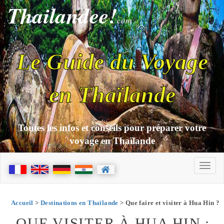
Thailandee!
com
Le Guide du Voyage
en Thaïlande
Toutes les infos et conseils pour préparer votre
voyage en Thaïlande
Accueil
>
Destinations en Thaïlande
> Que faire et visiter à Hua Hin ?
QUE VISITER À HUA HIN :