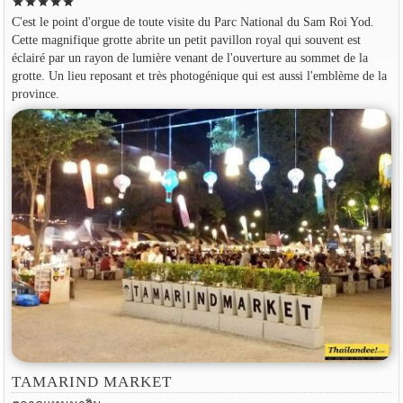
star
star
star
star
star
C'est le point d'orgue de toute visite du Parc National du Sam Roi Yod.
Cette magnifique grotte abrite un petit pavillon royal qui souvent est
éclairé par un rayon de lumière venant de l'ouverture au sommet de la
grotte. Un lieu reposant et très photogénique qui est aussi l'emblème de la
province.
TAMARIND MARKET