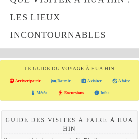
LES LIEUX
INCONTOURNABLES
LE GUIDE DU VOYAGE À HUA HIN
directions_transit
local_hotel
photo_camera
travel_explore
Arriver/partir
Dormir
A visiter
A faire
thermostat
hiking
info
Météo
Excursions
Infos
GUIDE DES VISITES À FAIRE À HUA
HIN