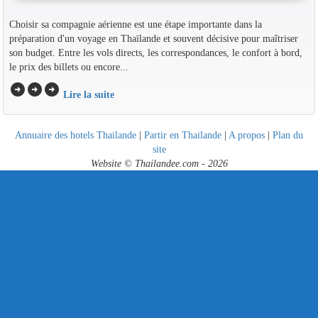
Choisir sa compagnie aérienne est une étape importante dans la
préparation d'un voyage en Thaïlande et souvent décisive pour maîtriser
son budget. Entre les vols directs, les correspondances, le confort à bord,
le prix des billets ou encore...
arrow_circle_right
arrow_circle_right
arrow_circle_right
Lire la suite
Annuaire des hotels Thailande
|
Partir en Thailande
|
A propos
|
Plan du
site
Website © Thailandee.com - 2026