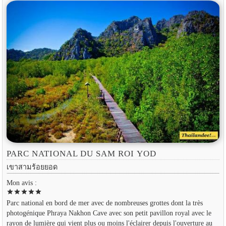
PARC NATIONAL DU SAM ROI YOD
เขาสามร้อยยอด
Mon avis :
star
star
star
star
star
Parc national en bord de mer avec de nombreuses grottes dont la très
photogénique Phraya Nakhon Cave avec son petit pavillon royal avec le
rayon de lumière qui vient plus ou moins l'éclairer depuis l'ouverture au