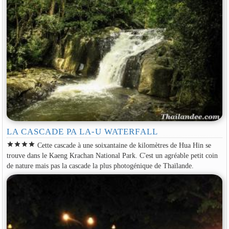
LA CASCADE PA LA-U WATERFALL
star
star
star
star
Cette cascade à une soixantaine de kilomètres de Hua Hin se
trouve dans le Kaeng Krachan National Park. C'est un agréable petit coin
de nature mais pas la cascade la plus photogénique de Thaïlande.