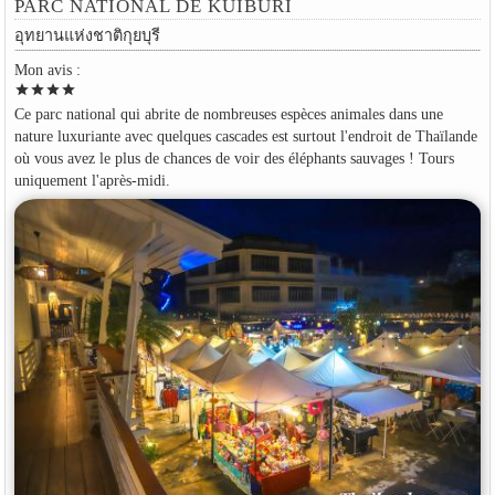
PARC NATIONAL DE KUIBURI
อุทยานแห่งชาติกุยบุรี
Mon avis :
star
star
star
star
Ce parc national qui abrite de nombreuses espèces animales dans une
nature luxuriante avec quelques cascades est surtout l'endroit de Thaïlande
où vous avez le plus de chances de voir des éléphants sauvages ! Tours
uniquement l'après-midi.