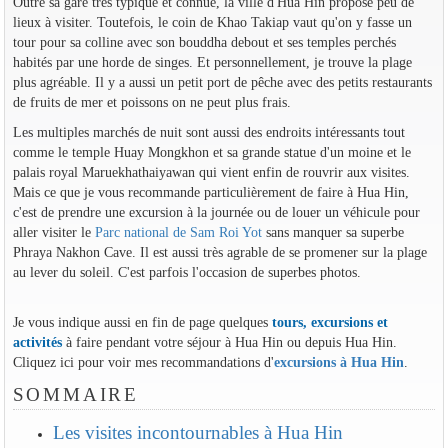
Outre sa gare très typique et connue, la ville d'Hua Hin propose peu de
lieux à visiter. Toutefois, le coin de Khao Takiap vaut qu'on y fasse un
tour pour sa colline avec son bouddha debout et ses temples perchés
habités par une horde de singes. Et personnellement, je trouve la plage
plus agréable. Il y a aussi un petit port de pêche avec des petits restaurants
de fruits de mer et poissons on ne peut plus frais.
Les multiples marchés de nuit sont aussi des endroits intéressants tout
comme le temple Huay Mongkhon et sa grande statue d'un moine et le
palais royal Maruekhathaiyawan qui vient enfin de rouvrir aux visites.
Mais ce que je vous recommande particulièrement de faire à Hua Hin,
c'est de prendre une excursion à la journée ou de louer un véhicule pour
aller visiter le
Parc national de Sam Roi Yot
sans manquer sa superbe
Phraya Nakhon Cave. Il est aussi très agrable de se promener sur la plage
au lever du soleil. C'est parfois l'occasion de superbes photos.
Je vous indique aussi en fin de page quelques
tours, excursions et
activités
à faire pendant votre séjour à Hua Hin ou depuis Hua Hin.
Cliquez ici pour voir mes recommandations d'
excursions à Hua Hin
.
SOMMAIRE
Les visites incontournables à Hua Hin