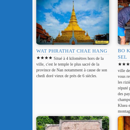
BO K
WAT PHRATHAT CHAE HANG
SEL
star
star
star
star
Situé à 4 kilomètres hors de la
ville, c'est le temple le plus sacré de la
star
star
sta
province de Nan notamment à cause de son
ville d
chedi doré vieux de près de 6 siècles.
vous re
les riz
réputé 
des pay
champs 
Kluea e
montag