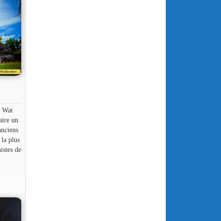
G
e Wat
aire un
anciens
la plus
istes de