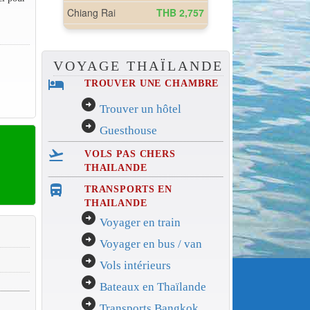
VOYAGE THAÏLANDE
hotel
TROUVER UNE CHAMBRE
arrow_circle_right
Trouver un hôtel
arrow_circle_right
Guesthouse
flight_takeoff
VOLS PAS CHERS
THAILANDE
directions_bus_filled
TRANSPORTS EN
THAILANDE
arrow_circle_right
Voyager en train
arrow_circle_right
Voyager en bus / van
arrow_circle_right
Vols intérieurs
arrow_circle_right
Bateaux en Thaïlande
arrow_circle_right
Transports Bangkok