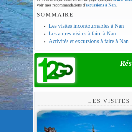
voir mes recommandations d'
excursions à Nan
.
SOMMAIRE
Les visites incontournables à Nan
Les autres visites à faire à Nan
Activités et excursions à faire à Nan
Rés
LES VISITE