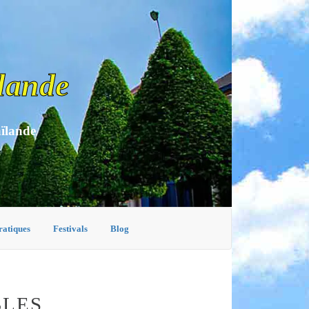
lande
aïlande
ratiques
Festivals
Blog
BLES