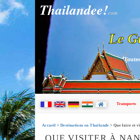
Thailandee!
com
Le G
Toutes
Transports
Accueil
>
Destinations en Thaïlande
> Que faire et v
QUE VISITER À NA