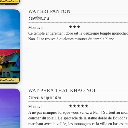
WAT SRI PANTON
วัดศรีพันต้น
star
star
star
Mon avis :
Ce temple entièrement doré est le deuxième temple monochr
Nan. Il se trouve à quelques minutes du temple blanc.
WAT PHRA THAT KHAO NOI
วัดพระธาตุเขาน้อย
star
star
star
star
star
Mon avis :
A ne pas manquer lorsque vous venez à Nan ! Surtout au mo
coucher du soleil. Le spectacle de la statue dorée de Bouddha
marchant avec la vallée, les montagnes et la ville en bas est s