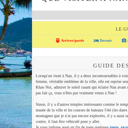
LE G
directions_transit
local_hotel
photo_camera
Arriver/partir
Dormir
GUIDE DES
Lorsqu'on vient à Nan, il y a deux incontournables à voi
femme, véritable emblème de la ville, elle est reprise sou
Khao Noi, admirer le soleil rasant qui éclaire Nan avant 
pas fait ça, vous n'êtes pas vraiment venus à Nan !
Sinon, il y a d'autres temples intéressants comme le templ
musée de la ville et les courses de bateaux l'été (les date
montagnes que je n'ai pas encore explorées, il y a aussi 
contre, il faut être véhiculé pour y aller.
Je vous indique aussi en fin de page quelques
tours, excu