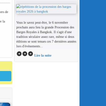
iers de
r la
Vous le savez peut-être, le 6 novembre
prochain aura lieu la grande Procession des
Barges Royales à Bangkok. Il s'agit d'une
tradition séculaire assez rare, même si deux
éditions se sont tenues ces 7 dernières années
lors d'événements...
arrow_circle_right
arrow_circle_right
arrow_circle_right
Lire la suite