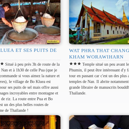
LUEA ET SES PUITS DE
WAT PHRA THAT CHAN
KHAM WORAWIHARN
r
star
star
star
star
Situé à peu près 3h de route de la
Temple situé un peu avant l
e Nan et à 1h30 de celle Pua (que je
Phumin, il peut être intéressant d'y f
commande si vous aimez la nature et
tour en passant car c'est un des plus 
ières), le village de Bo Kluea est
temples de Nan. Il abrite notamment 
pour ses puits de sel mais offre aussi
grande libraire de manuscrits bouddh
sages incroyables entre montagne et
Thaïlande.
de riz. La route entre Pua et Bo
st un des plus belles routes de
ne de Thaïlande !