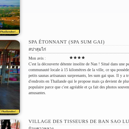
SPA ÉTONNANT (SPA SUM GAI)
สปาสุมไก่
star
star
star
star
Mon avis :
C'est la découverte détente insolite de Nan ! Situé dans une pe
communauté locale à 15 kilomètres de la ville, ce spa possède
petits saunas artisanaux surprenants, les sum gai spas. Il y a t
d'endroits en Thaïlande qui le propose mais ça devient de plu
populaire parce que c'est agréable et ça fait des photos souven
amusantes.
VILLAGE DES TISSEURS DE BAN SAO L
บ้านซาวหลวง