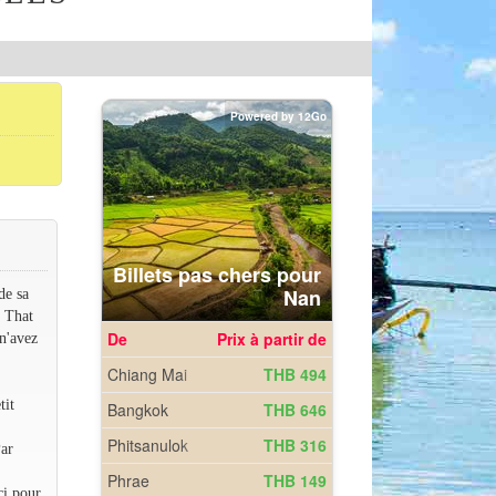
de sa
a That
 n'avez
tit
Par
ci pour