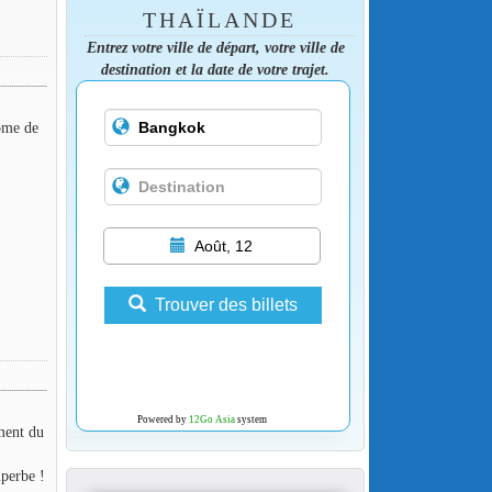
THAÏLANDE
Entrez votre ville de départ, votre ville de
destination et la date de votre trajet.
ome de
Août, 12
Trouver des billets
Powered by
12Go Asia
system
ment du
uperbe !