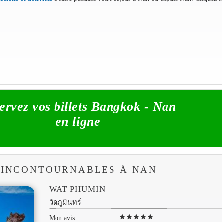
ervez vos billets Bangkok - Nan
en ligne
S INCONTOURNABLES À NAN
WAT PHUMIN
วัดภูมินทร์
star
star
star
star
star
Mon avis :