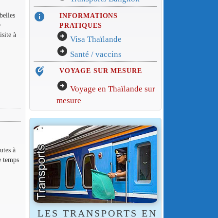
info
belles
INFORMATIONS
e
PRATIQUES
arrow_circle_right
site à
Visa Thaïlande
arrow_circle_right
Santé / vaccins
edit_location_alt
VOYAGE SUR MESURE
arrow_circle_right
Voyage en Thaïlande sur
mesure
utes à
e temps
LES TRANSPORTS EN