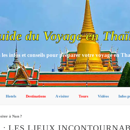
uide du Voyage en Thaï
 les infos et conseils pour préparer votre voyage en Th
Hotels
Destinations
A visiter
Tours
Vidéos
Infos p
isiter à Nan ?
N : LES LIEUX INCONTOURNA