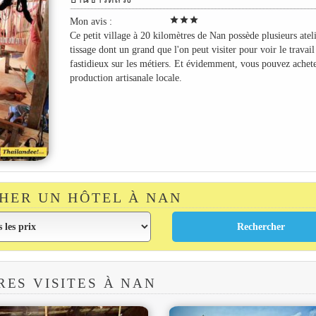
star
star
star
Mon avis :
Ce petit village à 20 kilomètres de Nan possède plusieurs atel
tissage dont un grand que l'on peut visiter pour voir le travail
fastidieux sur les métiers. Et évidemment, vous pouvez achete
production artisanale locale.
HER UN HÔTEL À NAN
RES VISITES À NAN