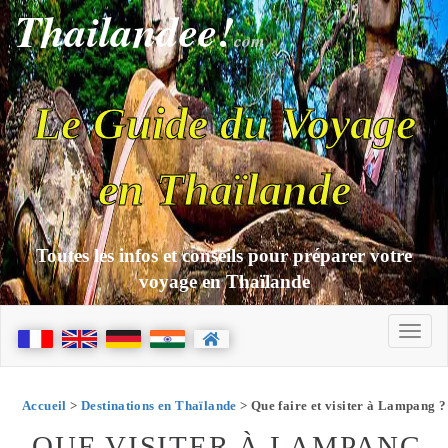
Thailandee!
com
Le Guide du Voyage
en Thaïlande
Toutes les infos et conseils pour préparer votre
voyage en Thaïlande
Accueil
>
Destinations en Thaïlande
> Que faire et visiter à Lampang ?
QUE VISITER À LAMPANG