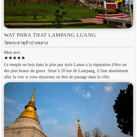
WAT PHRA THAT LAMPANG LUANG
วัดพระธาตุลำปางหลวง
Mon avis :
star
star
star
star
star
Ce temple en bois dans le plus pur style Lanna a la réputation d'être un
des plus beaux du genre. Situé à 20 km de Lampang, il faut absolument
aller la voir si vous séjournez ou êtes de passage dans la ville.