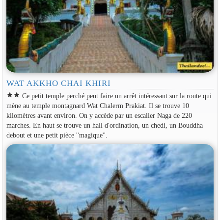
WAT AKKHO CHAI KHIRI
star
star
Ce petit temple perché peut faire un arrêt intéressant sur la route qui
mène au temple montagnard Wat Chalerm Prakiat. Il se trouve 10
kilomètres avant environ. On y accède par un escalier Naga de 220
marches. En haut se trouve un hall d'ordination, un chedi, un Bouddha
debout et une petit pièce ''magique''.