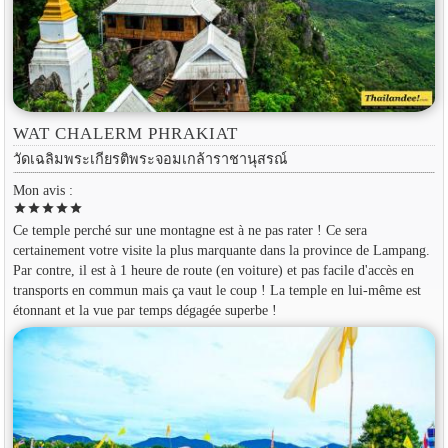
WAT CHALERM PHRAKIAT
วัดเฉลิมพระเกียรติพระจอมเกล้าราชานุสรณ์
Mon avis :
star
star
star
star
star
Ce temple perché sur une montagne est à ne pas rater ! Ce sera
certainement votre visite la plus marquante dans la province de Lampang.
Par contre, il est à 1 heure de route (en voiture) et pas facile d'accès en
transports en commun mais ça vaut le coup ! La temple en lui-même est
étonnant et la vue par temps dégagée superbe !