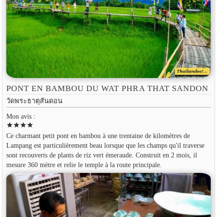
PONT EN BAMBOU DU WAT PHRA THAT SANDON
วัดพระธาตุสันดอน
Mon avis :
star
star
star
star
Ce charmant petit pont en bambou à une trentaine de kilomètres de
Lampang est particulièrement beau lorsque que les champs qu'il traverse
sont recouverts de plants de riz vert émeraude. Construit en 2 mois, il
mesure 360 mètre et relie le temple à la route principale.