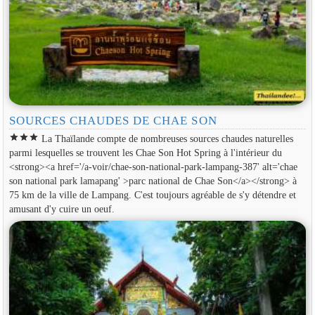
SOURCES CHAUDES DE CHAE SON
star
star
star
La Thaïlande compte de nombreuses sources chaudes naturelles
parmi lesquelles se trouvent les Chae Son Hot Spring à l'intérieur du
<strong><a href='/a-voir/chae-son-national-park-lampang-387' alt='chae
son national park lamapang' >parc national de Chae Son</a></strong> à
75 km de la ville de Lampang. C'est toujours agréable de s'y détendre et
amusant d'y cuire un oeuf.