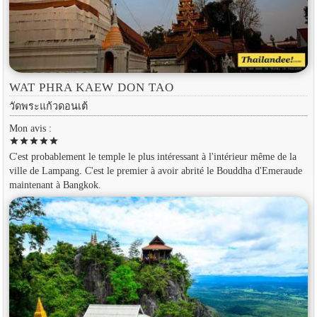
WAT PHRA KAEW DON TAO
วัดพระแก้วดอนเต้
Mon avis :
star
star
star
star
star
C'est probablement le temple le plus intéressant à l'intérieur même de la
ville de Lampang. C'est le premier à avoir abrité le Bouddha d'Emeraude
maintenant à Bangkok.