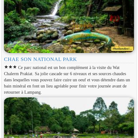
CHAE SON NATIONAL PARK
star
star
star
Ce parc national est un bon complément à la visite du Wat
Chalerm Prakiat. Sa jolie cascade sur 6 niveaux et ses sources chaudes
dans lesquelles vous pouvez faire cuire un oeuf et vous détendre dans un
bain minéral en font un lieu agréable pour finir votre journée avant de
retourner à Lampang.