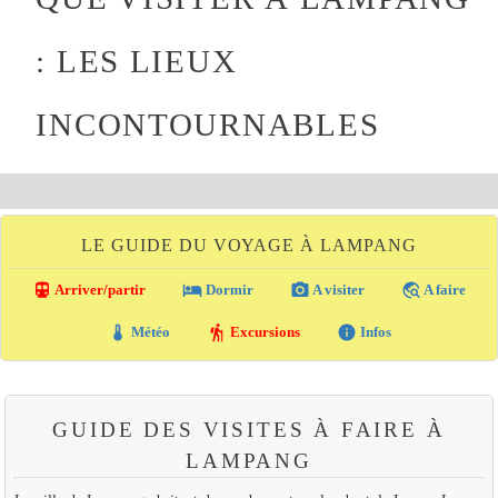
: LES LIEUX
INCONTOURNABLES
LE GUIDE DU VOYAGE À LAMPANG
directions_transit
local_hotel
photo_camera
travel_explore
Arriver/partir
Dormir
A visiter
A faire
thermostat
hiking
info
Météo
Excursions
Infos
GUIDE DES VISITES À FAIRE À
LAMPANG