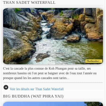
THAN SADET WATERFALL
C'est la cascade la plus connue de Koh Phangan pour sa taille, ses
nombreux bassins où l'on peut se baigner avec de l'eau tout l'année ou
presque quand les les autres cascades sont taries...
arrow_circle_right
Voir les détails sur Than Sadet Waterfall
BIG BUDDHA (WAT PHRA YAI)