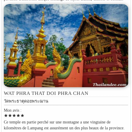
WAT PHRA THAT DOI PHRA CHAN
วัดพระธาตุดอยพระฌาน
Mon avis :
star
star
star
star
star
Ce temple en partie perché sur une montagne a une vingtaine de
kilomètres de Lampang est assurément un des plus beaux de la province.