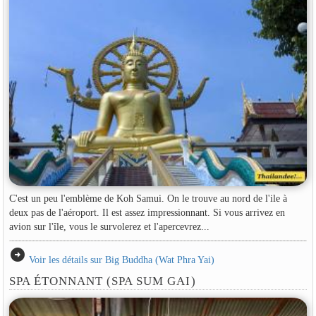
C'est un peu l'emblème de Koh Samui. On le trouve au nord de l'ile à
deux pas de l'aéroport. Il est assez impressionnant. Si vous arrivez en
avion sur l'île, vous le survolerez et l'apercevrez...
arrow_circle_right
Voir les détails sur Big Buddha (Wat Phra Yai)
SPA ÉTONNANT (SPA SUM GAI)