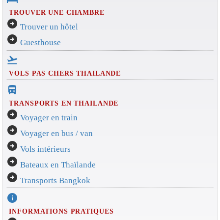
TROUVER UNE CHAMBRE
arrow_circle_right
Trouver un hôtel
arrow_circle_right
Guesthouse
flight_takeoff
VOLS PAS CHERS THAILANDE
directions_bus_filled
TRANSPORTS EN THAILANDE
arrow_circle_right
Voyager en train
arrow_circle_right
Voyager en bus / van
arrow_circle_right
Vols intérieurs
arrow_circle_right
Bateaux en Thaïlande
arrow_circle_right
Transports Bangkok
info
INFORMATIONS PRATIQUES