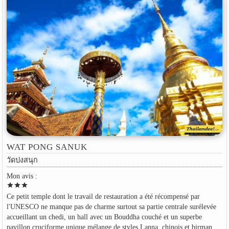
WAT PONG SANUK
วัดปงสนุก
Mon avis :
star
star
star
Ce petit temple dont le travail de restauration a été récompensé par
l'UNESCO ne manque pas de charme surtout sa partie centrale surélevée
accueillant un chedi, un hall avec un Bouddha couché et un superbe
pavillon cruciforme unique mélange de styles Lanna, chinois et birman.