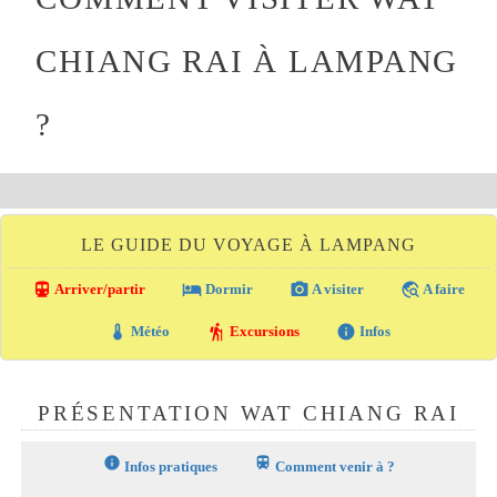
CHIANG RAI À LAMPANG
?
LE GUIDE DU VOYAGE À LAMPANG
directions_transit
local_hotel
photo_camera
travel_explore
Arriver/partir
Dormir
A visiter
A faire
thermostat
hiking
info
Météo
Excursions
Infos
PRÉSENTATION WAT CHIANG RAI
info
train
Infos pratiques
Comment venir à ?