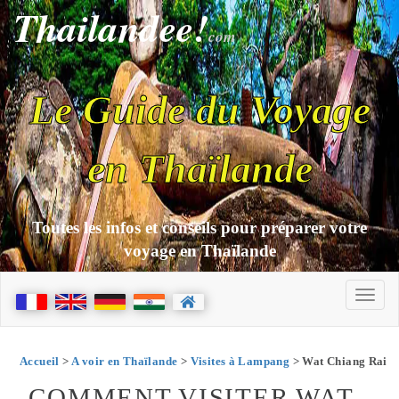
Thailandee!
com
Le Guide du Voyage
en Thaïlande
Toutes les infos et conseils pour préparer votre
voyage en Thaïlande
Accueil
>
A voir en Thaïlande
>
Visites à Lampang
> Wat Chiang Rai
COMMENT VISITER WAT