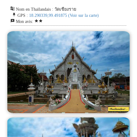
g_translate
Nom en Thaïlandais : วัดเชียงราย
push_pin
GPS :
18.290339,99.491875
(Voir sur la carte)
reviews
star
star
Mon avis: