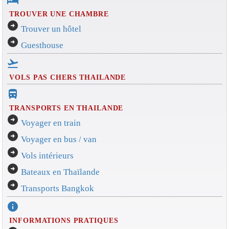
hotel
TROUVER UNE CHAMBRE
arrow_circle_right
Trouver un hôtel
arrow_circle_right
Guesthouse
flight_takeoff
VOLS PAS CHERS THAILANDE
directions_bus_filled
TRANSPORTS EN THAILANDE
arrow_circle_right
Voyager en train
arrow_circle_right
Voyager en bus / van
arrow_circle_right
Vols intérieurs
arrow_circle_right
Bateaux en Thaïlande
arrow_circle_right
Transports Bangkok
info
INFORMATIONS PRATIQUES