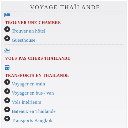
VOYAGE THAÏLANDE
hotel
TROUVER UNE CHAMBRE
arrow_circle_right
Trouver un hôtel
arrow_circle_right
Guesthouse
flight_takeoff
VOLS PAS CHERS THAILANDE
directions_bus_filled
TRANSPORTS EN THAILANDE
arrow_circle_right
Voyager en train
arrow_circle_right
Voyager en bus / van
arrow_circle_right
Vols intérieurs
arrow_circle_right
Bateaux en Thaïlande
arrow_circle_right
Transports Bangkok