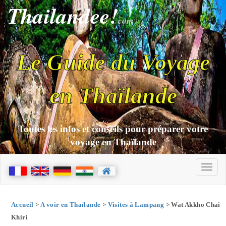
Thailandee!
com
Le Guide du Voyage
en Thaïlande
Toutes les infos et conseils pour préparer votre
voyage en Thaïlande
Accueil
>
A voir en Thaïlande
>
Visites à Lampang
> Wat Akkho Chai
Khiri