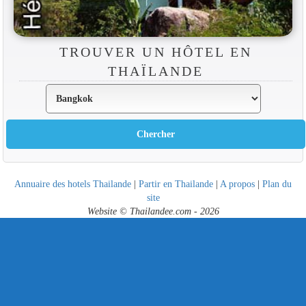
TROUVER UN HÔTEL EN
THAÏLANDE
Annuaire des hotels Thailande
|
Partir en Thailande
|
A propos
|
Plan du
site
Website © Thailandee.com - 2026