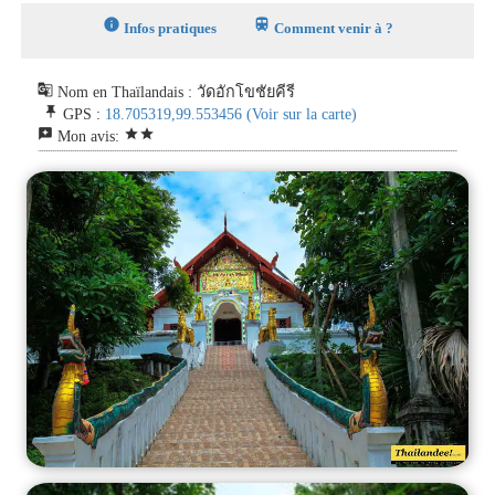
info
train
Infos pratiques
Comment venir à ?
g_translate
Nom en Thaïlandais : วัดอักโขชัยคีรี
push_pin
GPS :
18.705319,99.553456
(Voir sur la carte)
reviews
star
star
Mon avis: