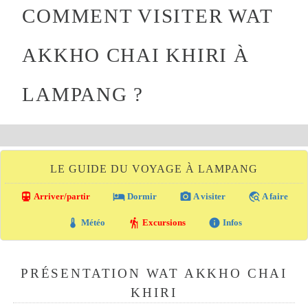
COMMENT VISITER WAT
AKKHO CHAI KHIRI À
LAMPANG ?
LE GUIDE DU VOYAGE À LAMPANG
directions_transit
local_hotel
photo_camera
travel_explore
Arriver/partir
Dormir
A visiter
A faire
thermostat
hiking
info
Météo
Excursions
Infos
PRÉSENTATION WAT AKKHO CHAI
KHIRI