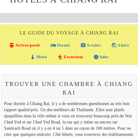
LE GUIDE DU VOYAGE À CHIANG RAI
directions_transit
local_hotel
photo_camera
travel_explore
Arriver/partir
Dormir
A visiter
A faire
thermostat
hiking
info
Météo
Excursions
Infos
TROUVER UNE CHAMBRE À CHIANG
RAI
Pour dormir à Chiang Raï, il y a de nombreuses guesthouses au très bon
rapport qualité/prix. Un des meilleurs de Thaïlande. Elles sont plutôt
éparpillées dans la ville même si vous en trouverez beaucoup près du Wat
Ched Yod et sur Ched Yod Road, la rue qui y mène ou encore sur
Santirach Road où il y a en 4 ou 5 dans un rayon de 100 mètres. Pour ne
citer que quelques endroits. Côté hôtels, vous trouverez des établissements