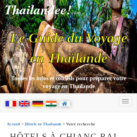
Thailandee!
com
Le Guide du Voyage
en Thaïlande
Toutes les infos et conseils pour préparer votre
voyage en Thaïlande
Accueil
>
Hôtels en Thaïlande
> Votre recherche
HÔTELS À CHIANG RAI