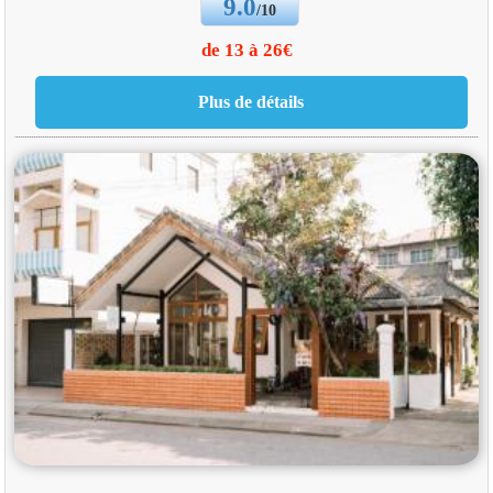
9.0
/10
de 13 à 26€