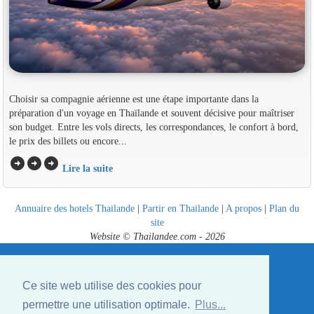
Choisir sa compagnie aérienne est une étape importante dans la
préparation d'un voyage en Thaïlande et souvent décisive pour maîtriser
son budget. Entre les vols directs, les correspondances, le confort à bord,
le prix des billets ou encore...
arrow_circle_right
arrow_circle_right
arrow_circle_right
Lire la suite
Annuaire des hotels Thailande
|
Partir en Thailande
|
A propos
|
Plan du
site
Website © Thailandee.com - 2026
Ce site web utilise des cookies pour
permettre une utilisation optimale.
Plus...