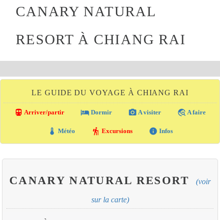
CANARY NATURAL
RESORT À CHIANG RAI
LE GUIDE DU VOYAGE À CHIANG RAI
directions_transit
local_hotel
photo_camera
travel_explore
Arriver/partir
Dormir
A visiter
A faire
thermostat
hiking
info
Météo
Excursions
Infos
CANARY NATURAL RESORT
(voir
sur la carte)