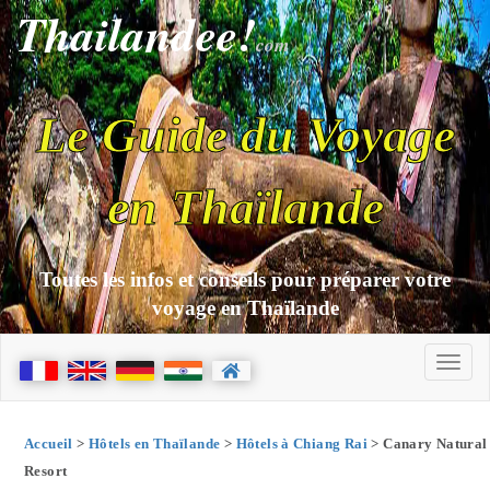
Thailandee!
com
Le Guide du Voyage
en Thaïlande
Toutes les infos et conseils pour préparer votre
voyage en Thaïlande
Accueil
>
Hôtels en Thaïlande
>
Hôtels à Chiang Rai
> Canary Natural
Resort