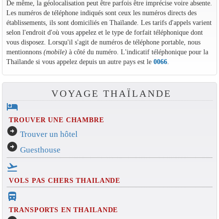
De même, la géolocalisation peut être parfois être imprécise voire absente.
Les numéros de téléphone indiqués sont ceux les numéros directs des
établissements, ils sont domiciliés en Thaïlande. Les tarifs d'appels varient
selon l'endroit d'où vous appelez et le type de forfait téléphonique dont
vous disposez. Lorsqu'il s'agit de numéros de téléphone portable, nous
mentionnons
(mobile)
à côté du numéro. L'indicatif téléphonique pour la
Thaïlande si vous appelez depuis un autre pays est le
0066
.
VOYAGE THAÏLANDE
hotel
TROUVER UNE CHAMBRE
arrow_circle_right
Trouver un hôtel
arrow_circle_right
Guesthouse
flight_takeoff
VOLS PAS CHERS THAILANDE
directions_bus_filled
TRANSPORTS EN THAILANDE