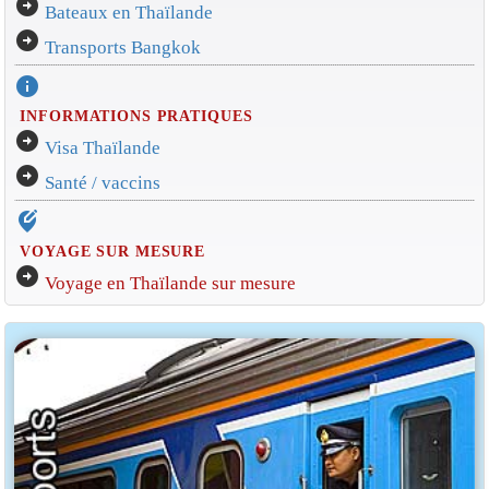
arrow_circle_right
Bateaux en Thaïlande
arrow_circle_right
Transports Bangkok
info
INFORMATIONS PRATIQUES
arrow_circle_right
Visa Thaïlande
arrow_circle_right
Santé / vaccins
edit_location_alt
VOYAGE SUR MESURE
arrow_circle_right
Voyage en Thaïlande sur mesure