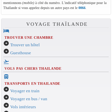
mentionnons
(mobile)
à côté du numéro. L'indicatif téléphonique pour la
Thaïlande si vous appelez depuis un autre pays est le
0066
.
VOYAGE THAÏLANDE
hotel
TROUVER UNE CHAMBRE
arrow_circle_right
Trouver un hôtel
arrow_circle_right
Guesthouse
flight_takeoff
VOLS PAS CHERS THAILANDE
directions_bus_filled
TRANSPORTS EN THAILANDE
arrow_circle_right
Voyager en train
arrow_circle_right
Voyager en bus / van
arrow_circle_right
Vols intérieurs