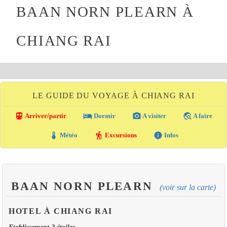
BAAN NORN PLEARN À
CHIANG RAI
LE GUIDE DU VOYAGE À CHIANG RAI
directions_transit
local_hotel
photo_camera
travel_explore
Arriver/partir
Dormir
A visiter
A faire
thermostat
hiking
info
Météo
Excursions
Infos
BAAN NORN PLEARN
(voir sur la carte)
HOTEL À CHIANG RAI
Etablissement 2 étoiles