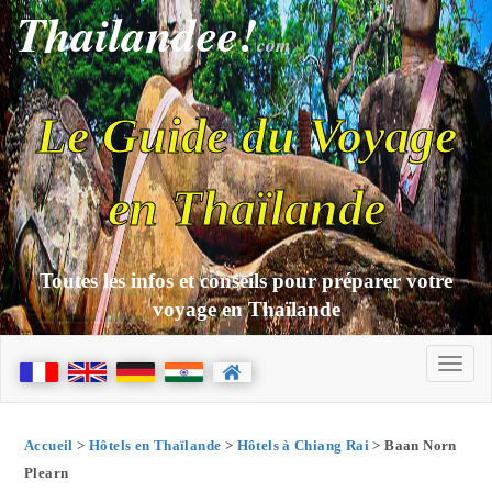
Thailandee!
com
Le Guide du Voyage
en Thaïlande
Toutes les infos et conseils pour préparer votre
voyage en Thaïlande
Accueil
>
Hôtels en Thaïlande
>
Hôtels à Chiang Rai
> Baan Norn
Plearn