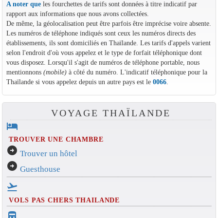
A noter que
les fourchettes de tarifs sont données à titre indicatif par
rapport aux informations que nous avons collectées.
De même, la géolocalisation peut être parfois être imprécise voire absente.
Les numéros de téléphone indiqués sont ceux les numéros directs des
établissements, ils sont domiciliés en Thaïlande. Les tarifs d'appels varient
selon l'endroit d'où vous appelez et le type de forfait téléphonique dont
vous disposez. Lorsqu'il s'agit de numéros de téléphone portable, nous
mentionnons
(mobile)
à côté du numéro. L'indicatif téléphonique pour la
Thaïlande si vous appelez depuis un autre pays est le
0066
.
VOYAGE THAÏLANDE
hotel
TROUVER UNE CHAMBRE
arrow_circle_right
Trouver un hôtel
arrow_circle_right
Guesthouse
flight_takeoff
VOLS PAS CHERS THAILANDE
directions_bus_filled