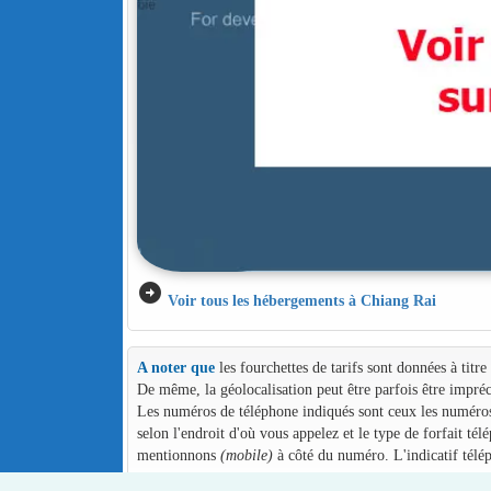
arrow_circle_right
Voir tous les hébergements à Chiang Rai
A noter que
les fourchettes de tarifs sont données à titr
De même, la géolocalisation peut être parfois être impréc
Les numéros de téléphone indiqués sont ceux les numéros d
selon l'endroit d'où vous appelez et le type de forfait té
mentionnons
(mobile)
à côté du numéro. L'indicatif télé