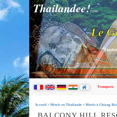
Thailandee!
com
Le G
Toutes
Transports
Accueil
>
Hôtels en Thaïlande
>
Hôtels à Chiang Rai
BALCONY HILL RES