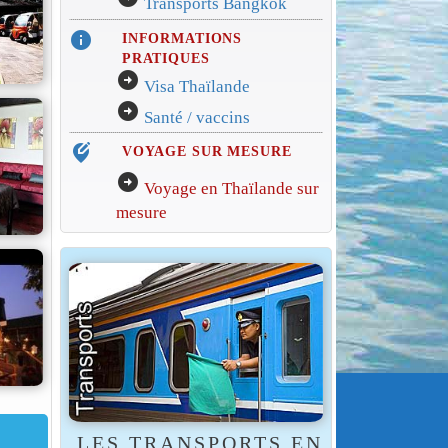
Transports Bangkok
info
INFORMATIONS
PRATIQUES
arrow_circle_right
Visa Thaïlande
arrow_circle_right
Santé / vaccins
edit_location_alt
VOYAGE SUR MESURE
arrow_circle_right
Voyage en Thaïlande sur
mesure
LES TRANSPORTS EN