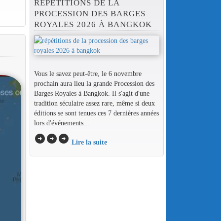
RÉPÉTITIONS DE LA
PROCESSION DES BARGES
ROYALES 2026 À BANGKOK
Vous le savez peut-être, le 6 novembre
prochain aura lieu la grande Procession des
Barges Royales à Bangkok. Il s'agit d'une
tradition séculaire assez rare, même si deux
éditions se sont tenues ces 7 dernières années
lors d'événements...
arrow_circle_right
arrow_circle_right
arrow_circle_right
Lire la suite