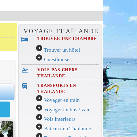
VOYAGE THAÏLANDE
hotel
TROUVER UNE CHAMBRE
arrow_circle_right
Trouver un hôtel
arrow_circle_right
Guesthouse
flight_takeoff
VOLS PAS CHERS
THAILANDE
directions_bus_filled
TRANSPORTS EN
0
THAILANDE
arrow_circle_right
Voyager en train
arrow_circle_right
Voyager en bus / van
arrow_circle_right
Vols intérieurs
arrow_circle_right
Bateaux en Thaïlande
arrow_circle_right