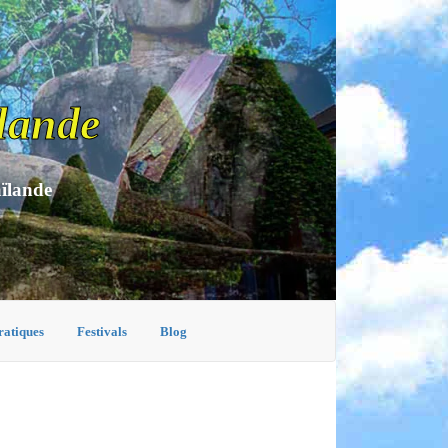
lande
aïlande
ratiques
Festivals
Blog