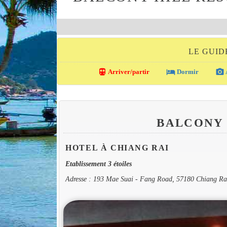
LE GUID
directions_transit
local_hotel
photo_camera
Arriver/partir
Dormir
BALCONY
HOTEL À CHIANG RAI
Etablissement 3 étoiles
Adresse : 193 Mae Suai - Fang Road, 57180 Chiang Ra