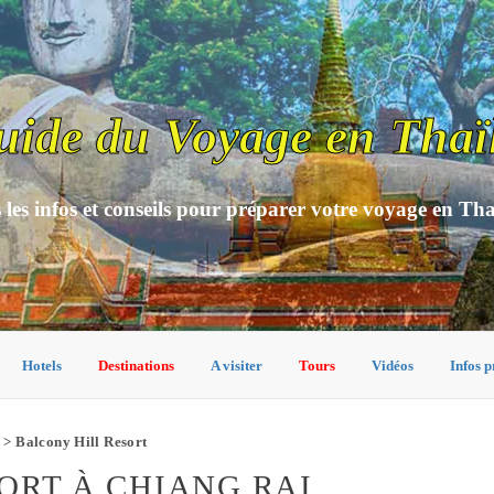
uide du Voyage en Thaï
 les infos et conseils pour préparer votre voyage en Th
Hotels
Destinations
A visiter
Tours
Vidéos
Infos p
> Balcony Hill Resort
ORT À CHIANG RAI