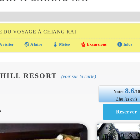
E DU VOYAGE À CHIANG RAI
travel_explore
thermostat
hiking
info
A visiter
A faire
Météo
Excursions
Infos
 HILL RESORT
(voir sur la carte)
8.6
Note:
/1
Lire les avis
i