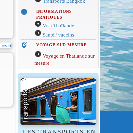
Transports Bangkok
info
INFORMATIONS
PRATIQUES
arrow_circle_right
Visa Thaïlande
arrow_circle_right
Santé / vaccins
edit_location_alt
VOYAGE SUR MESURE
arrow_circle_right
Voyage en Thaïlande sur
mesure
LES TRANSPORTS EN