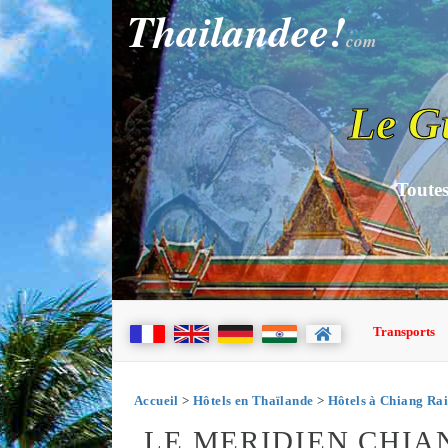
Thailandee!
com
Le G
Toutes
Transports
Accueil
>
Hôtels en Thaïlande
>
Hôtels à Chiang Rai
LE MERIDIEN CHIA