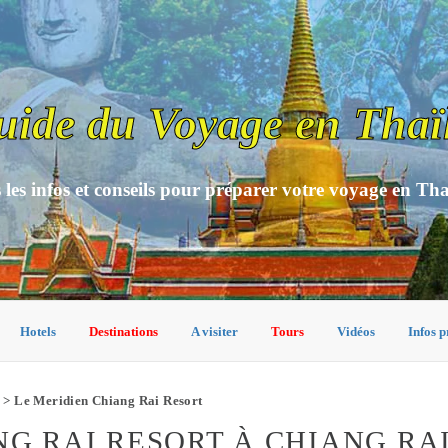
uide du Voyage en Thaï
 les infos et conseils pour préparer votre voyage en Th
Hotels
Destinations
A visiter
Tours
Vidéos
Infos p
> Le Meridien Chiang Rai Resort
NG RAI RESORT À CHIANG RA