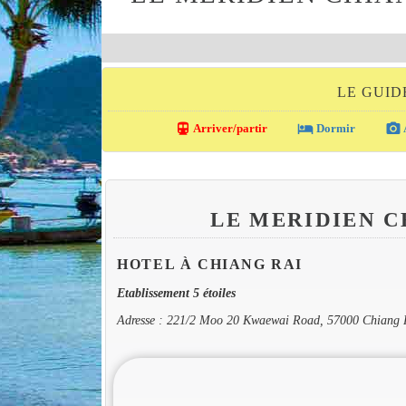
LE GUID
directions_transit
local_hotel
photo_camera
Arriver/partir
Dormir
LE MERIDIEN 
HOTEL À CHIANG RAI
Etablissement 5 étoiles
Adresse : 221/2 Moo 20 Kwaewai Road, 57000 Chiang 