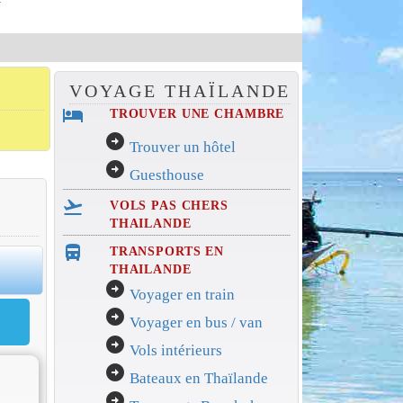
VOYAGE THAÏLANDE
hotel
TROUVER UNE CHAMBRE
arrow_circle_right
Trouver un hôtel
arrow_circle_right
Guesthouse
flight_takeoff
VOLS PAS CHERS
THAILANDE
directions_bus_filled
TRANSPORTS EN
0
THAILANDE
arrow_circle_right
Voyager en train
arrow_circle_right
Voyager en bus / van
arrow_circle_right
Vols intérieurs
arrow_circle_right
Bateaux en Thaïlande
arrow_circle_right