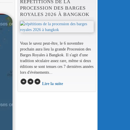
RÉPÉTITIONS DE LA
PROCESSION DES BARGES
ROYALES 2026 À BANGKOK
Vous le savez peut-être, le 6 novembre
prochain aura lieu la grande Procession des
Barges Royales à Bangkok. Il s'agit d'une
tradition séculaire assez rare, même si deux
éditions se sont tenues ces 7 dernières années
lors d'événements...
arrow_circle_right
arrow_circle_right
arrow_circle_right
Lire la suite