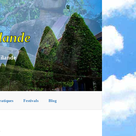
lande
aïlande
ratiques
Festivals
Blog
I