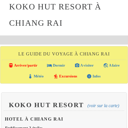
KOKO HUT RESORT À
CHIANG RAI
LE GUIDE DU VOYAGE À CHIANG RAI
directions_transit
local_hotel
photo_camera
travel_explore
Arriver/partir
Dormir
A visiter
A faire
thermostat
hiking
info
Météo
Excursions
Infos
KOKO HUT RESORT
(voir sur la carte)
HOTEL À CHIANG RAI
Etablissement 2 étoiles