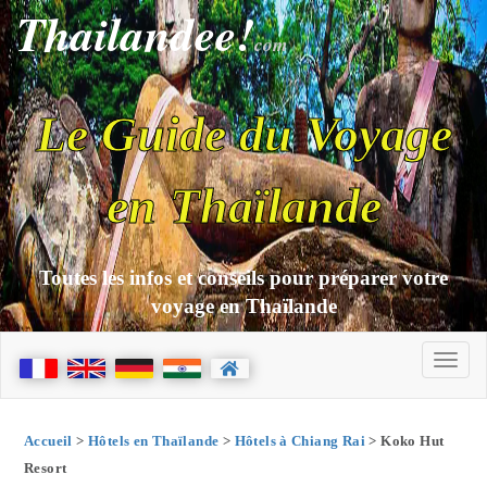
Thailandee!
com
Le Guide du Voyage
en Thaïlande
Toutes les infos et conseils pour préparer votre
voyage en Thaïlande
Accueil
>
Hôtels en Thaïlande
>
Hôtels à Chiang Rai
> Koko Hut
Resort