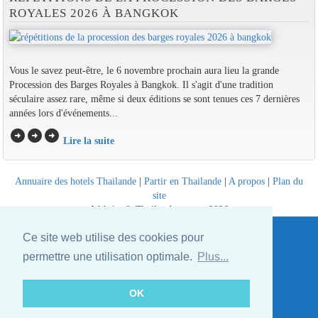
ROYALES 2026 À BANGKOK
Vous le savez peut-être, le 6 novembre prochain aura lieu la grande
Procession des Barges Royales à Bangkok. Il s'agit d'une tradition
séculaire assez rare, même si deux éditions se sont tenues ces 7 dernières
années lors d'événements...
arrow_circle_right
arrow_circle_right
arrow_circle_right
Lire la suite
Annuaire des hotels Thailande
|
Partir en Thailande
|
A propos
|
Plan du
site
Website © Thailandee.com - 2026
Ce site web utilise des cookies pour
permettre une utilisation optimale.
Plus...
OK