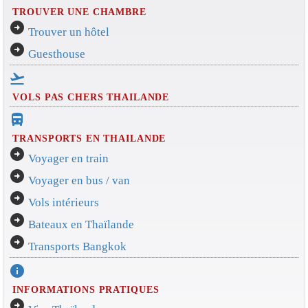
TROUVER UNE CHAMBRE
arrow_circle_right
Trouver un hôtel
arrow_circle_right
Guesthouse
flight_takeoff
VOLS PAS CHERS THAILANDE
directions_bus_filled
TRANSPORTS EN THAILANDE
arrow_circle_right
Voyager en train
arrow_circle_right
Voyager en bus / van
arrow_circle_right
Vols intérieurs
arrow_circle_right
Bateaux en Thaïlande
arrow_circle_right
Transports Bangkok
info
INFORMATIONS PRATIQUES
arrow_circle_right