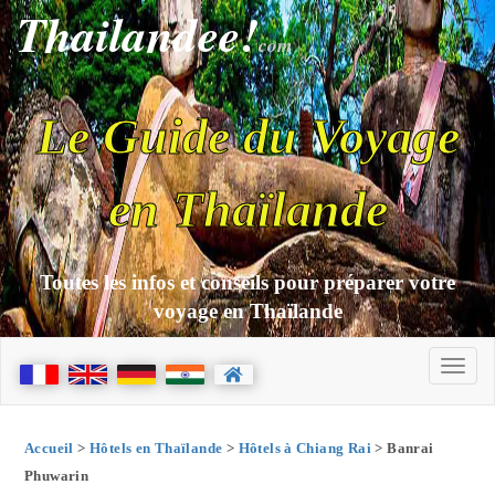
Thailandee!
com
Le Guide du Voyage
en Thaïlande
Toutes les infos et conseils pour préparer votre
voyage en Thaïlande
Accueil
>
Hôtels en Thaïlande
>
Hôtels à Chiang Rai
> Banrai
Phuwarin