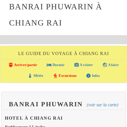
BANRAI PHUWARIN À
CHIANG RAI
LE GUIDE DU VOYAGE À CHIANG RAI
directions_transit
local_hotel
photo_camera
travel_explore
Arriver/partir
Dormir
A visiter
A faire
thermostat
hiking
info
Météo
Excursions
Infos
BANRAI PHUWARIN
(voir sur la carte)
HOTEL À CHIANG RAI
Etablissement 2.5 étoiles