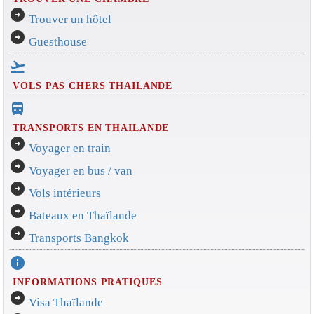
arrow_circle_right
Trouver un hôtel
arrow_circle_right
Guesthouse
flight_takeoff
VOLS PAS CHERS THAILANDE
directions_bus_filled
TRANSPORTS EN THAILANDE
arrow_circle_right
Voyager en train
arrow_circle_right
Voyager en bus / van
arrow_circle_right
Vols intérieurs
arrow_circle_right
Bateaux en Thaïlande
arrow_circle_right
Transports Bangkok
info
INFORMATIONS PRATIQUES
arrow_circle_right
Visa Thaïlande