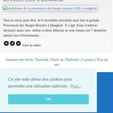
Vous le savez peut-être, le 6 novembre prochain aura lieu la grande
Procession des Barges Royales à Bangkok. Il s'agit d'une tradition
séculaire assez rare, même si deux éditions se sont tenues ces 7 dernières
années lors d'événements...
arrow_circle_right
arrow_circle_right
arrow_circle_right
Lire la suite
Annuaire des hotels Thailande
|
Partir en Thailande
|
A propos
|
Plan du
site
Website © Thailandee.com - 2026
Ce site web utilise des cookies pour
permettre une utilisation optimale.
Plus...
OK