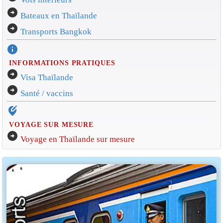
arrow_circle_right
Bateaux en Thaïlande
arrow_circle_right
Transports Bangkok
info
INFORMATIONS PRATIQUES
arrow_circle_right
Visa Thaïlande
arrow_circle_right
Santé / vaccins
edit_location_alt
VOYAGE SUR MESURE
arrow_circle_right
Voyage en Thaïlande sur mesure