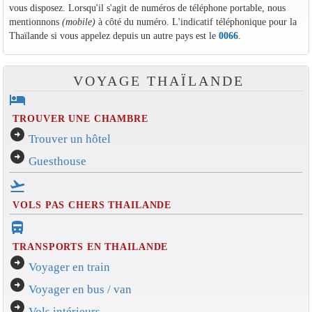
vous disposez. Lorsqu'il s'agit de numéros de téléphone portable, nous
mentionnons
(mobile)
à côté du numéro. L'indicatif téléphonique pour la
Thaïlande si vous appelez depuis un autre pays est le
0066
.
VOYAGE THAÏLANDE
hotel
TROUVER UNE CHAMBRE
arrow_circle_right
Trouver un hôtel
arrow_circle_right
Guesthouse
flight_takeoff
VOLS PAS CHERS THAILANDE
directions_bus_filled
TRANSPORTS EN THAILANDE
arrow_circle_right
Voyager en train
arrow_circle_right
Voyager en bus / van
arrow_circle_right
Vols intérieurs