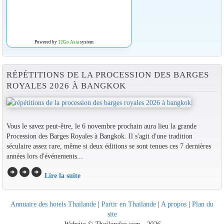
Powered by
12Go Asia
system
RÉPÉTITIONS DE LA PROCESSION DES BARGES
ROYALES 2026 À BANGKOK
Vous le savez peut-être, le 6 novembre prochain aura lieu la grande
Procession des Barges Royales à Bangkok. Il s'agit d'une tradition
séculaire assez rare, même si deux éditions se sont tenues ces 7 dernières
années lors d'événements...
arrow_circle_right
arrow_circle_right
arrow_circle_right
Lire la suite
Annuaire des hotels Thailande
|
Partir en Thailande
|
A propos
|
Plan du
site