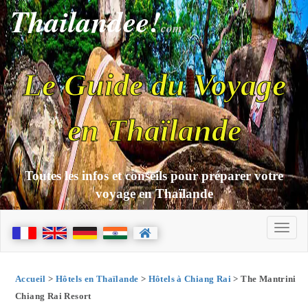
Thailandee!
com
Le Guide du Voyage
en Thaïlande
Toutes les infos et conseils pour préparer votre
voyage en Thaïlande
Accueil
>
Hôtels en Thaïlande
>
Hôtels à Chiang Rai
> The Mantrini
Chiang Rai Resort