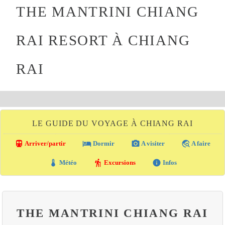
THE MANTRINI CHIANG
RAI RESORT À CHIANG
RAI
LE GUIDE DU VOYAGE À CHIANG RAI
directions_transit
local_hotel
photo_camera
travel_explore
Arriver/partir
Dormir
A visiter
A faire
thermostat
hiking
info
Météo
Excursions
Infos
THE MANTRINI CHIANG RAI