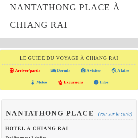
NANTATHONG PLACE À
CHIANG RAI
LE GUIDE DU VOYAGE À CHIANG RAI
directions_transit
local_hotel
photo_camera
travel_explore
Arriver/partir
Dormir
A visiter
A faire
thermostat
hiking
info
Météo
Excursions
Infos
NANTATHONG PLACE
(voir sur la carte)
HOTEL À CHIANG RAI
Etablissement 3 étoiles