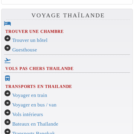
VOYAGE THAÏLANDE
hotel
TROUVER UNE CHAMBRE
arrow_circle_right
Trouver un hôtel
arrow_circle_right
Guesthouse
flight_takeoff
VOLS PAS CHERS THAILANDE
directions_bus_filled
TRANSPORTS EN THAILANDE
arrow_circle_right
Voyager en train
arrow_circle_right
Voyager en bus / van
arrow_circle_right
Vols intérieurs
arrow_circle_right
Bateaux en Thaïlande
arrow_circle_right
Transports Bangkok