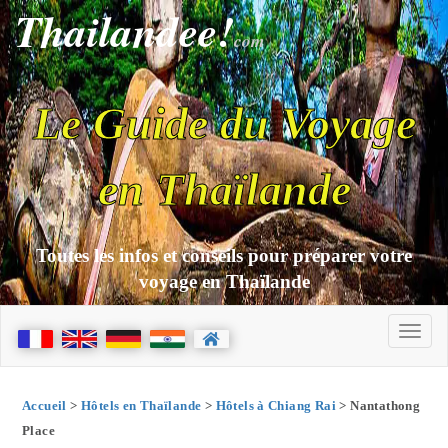
Thailandee!
com
Le Guide du Voyage
en Thaïlande
Toutes les infos et conseils pour préparer votre
voyage en Thaïlande
Accueil
>
Hôtels en Thaïlande
>
Hôtels à Chiang Rai
> Nantathong
Place