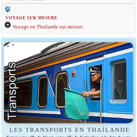
edit_location_alt
VOYAGE SUR MESURE
arrow_circle_right
Voyage en Thaïlande sur mesure
LES TRANSPORTS EN THAÏLANDE