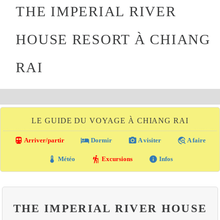
THE IMPERIAL RIVER
HOUSE RESORT À CHIANG
RAI
LE GUIDE DU VOYAGE À CHIANG RAI
directions_transit
local_hotel
photo_camera
travel_explore
Arriver/partir
Dormir
A visiter
A faire
thermostat
hiking
info
Météo
Excursions
Infos
THE IMPERIAL RIVER HOUSE