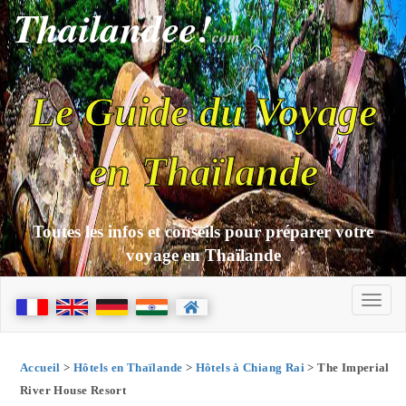
Thailandee!
com
Le Guide du Voyage
en Thaïlande
Toutes les infos et conseils pour préparer votre
voyage en Thaïlande
Accueil
>
Hôtels en Thaïlande
>
Hôtels à Chiang Rai
> The Imperial
River House Resort