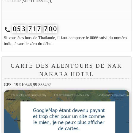
Thaïlande (voir ci-dessous)))
call
Si vous êtes hors de Thaïlande, il faut composer le 0066 suivi du numéro
indiqué sans le zéro du début.
CARTE DES ALENTOURS DE NAK
NAKARA HOTEL
GPS: 19.910646,99.835492