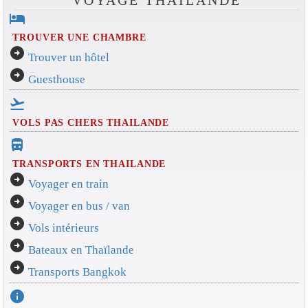
hotel
TROUVER UNE CHAMBRE
arrow_circle_right
Trouver un hôtel
arrow_circle_right
Guesthouse
flight_takeoff
VOLS PAS CHERS THAILANDE
directions_bus_filled
TRANSPORTS EN THAILANDE
arrow_circle_right
Voyager en train
arrow_circle_right
Voyager en bus / van
arrow_circle_right
Vols intérieurs
arrow_circle_right
Bateaux en Thaïlande
arrow_circle_right
Transports Bangkok
info