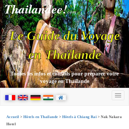
Thailandee!
com
Le Guide du Voyage
en Thaïlande
Toutes les infos et conseils pour préparer votre
voyage en Thaïlande
Accueil
>
Hôtels en Thaïlande
>
Hôtels à Chiang Rai
> Nak Nakara
Hotel