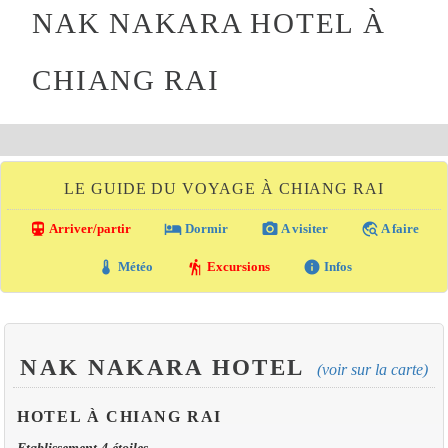
NAK NAKARA HOTEL À
CHIANG RAI
LE GUIDE DU VOYAGE À CHIANG RAI
directions_transit
local_hotel
photo_camera
travel_explore
Arriver/partir
Dormir
A visiter
A faire
thermostat
hiking
info
Météo
Excursions
Infos
NAK NAKARA HOTEL
(voir sur la carte)
HOTEL À CHIANG RAI
Etablissement 4 étoiles