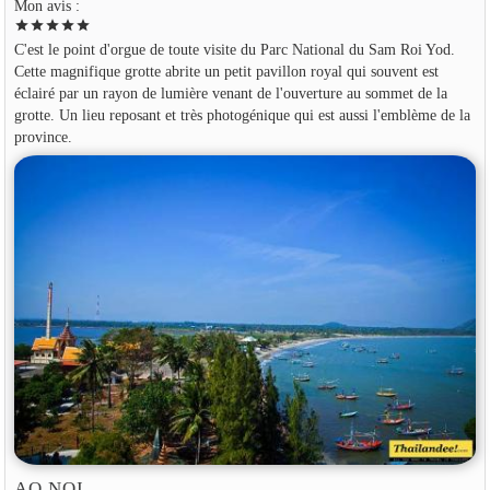
Mon avis :
star
star
star
star
star
C'est le point d'orgue de toute visite du Parc National du Sam Roi Yod.
Cette magnifique grotte abrite un petit pavillon royal qui souvent est
éclairé par un rayon de lumière venant de l'ouverture au sommet de la
grotte. Un lieu reposant et très photogénique qui est aussi l'emblème de la
province.
AO NOI