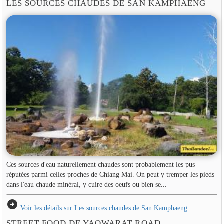
LES SOURCES CHAUDES DE SAN KAMPHAENG
Ces sources d'eau naturellement chaudes sont probablement les pus
réputées parmi celles proches de Chiang Mai. On peut y tremper les pieds
dans l'eau chaude minéral, y cuire des oeufs ou bien se...
arrow_circle_right
Voir les détails sur Les sources chaudes de San Kamphaeng
STREET FOOD DE YAOWARAT ROAD