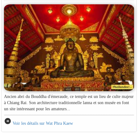
Ancien abri du Bouddha d'émeraude, ce temple est un lieu de culte majeur
à Chiang Rai. Son architecture traditionnelle lanna et son musée en font
un site intéressant pour les amateurs...
arrow_circle_right
Voir les détails sur Wat Phra Kaew