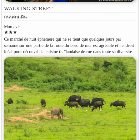
WALKING STREET
ถนนคนเดิน
Mon avis :
star
star
star
Ce marché de nuit éphémère qui ne se tient que quelques jours par
semaine sur une partie de la route du bord de mer est agréable et l'endroit
idéal pour découvrir la cuisine thaïlandaise de rue dans toute sa diversité.