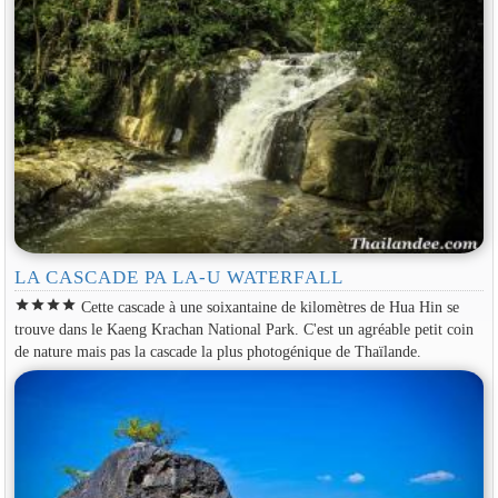
LA CASCADE PA LA-U WATERFALL
star
star
star
star
Cette cascade à une soixantaine de kilomètres de Hua Hin se
trouve dans le Kaeng Krachan National Park. C'est un agréable petit coin
de nature mais pas la cascade la plus photogénique de Thaïlande.