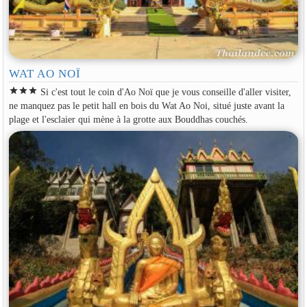
WAT AO NOÏ
star
star
star
Si c'est tout le coin d'Ao Noï que je vous conseille d'aller visiter,
ne manquez pas le petit hall en bois du Wat Ao Noi, situé juste avant la
plage et l'esclaier qui mène à la grotte aux Bouddhas couchés.