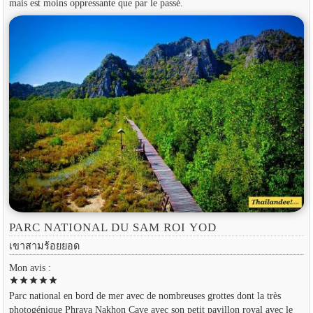
mais est moins oppressante que par le passé.
PARC NATIONAL DU SAM ROI YOD
เขาสามร้อยยอด
Mon avis :
star
star
star
star
star
Parc national en bord de mer avec de nombreuses grottes dont la très
photogénique Phraya Nakhon Cave avec son petit pavillon royal avec le