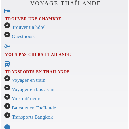
VOYAGE THAÏLANDE
hotel
TROUVER UNE CHAMBRE
arrow_circle_right
Trouver un hôtel
arrow_circle_right
Guesthouse
flight_takeoff
VOLS PAS CHERS THAILANDE
directions_bus_filled
TRANSPORTS EN THAILANDE
arrow_circle_right
Voyager en train
arrow_circle_right
Voyager en bus / van
arrow_circle_right
Vols intérieurs
arrow_circle_right
Bateaux en Thaïlande
arrow_circle_right
Transports Bangkok
info