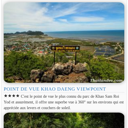
POINT DE VUE KHAO DAENG VIEWPOINT
star
star
star
star
C'est le point de vue le plus connu du parc de Khao Sam Roi
Yod et assurément, il offre une superbe vue à 360° sur les environs qui est
appréciée aux levers et couchers de soleil.