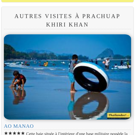
AUTRES VISITES À PRACHUAP
KHIRI KHAN
AO MANAO
star
star
star
star
star
Cette baie située à l'intérieur d'une base militaire possède la