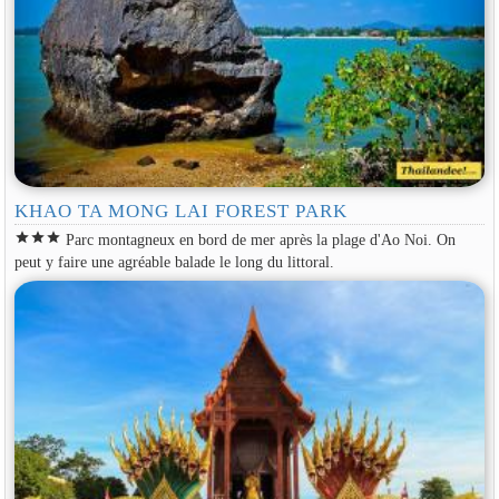
KHAO TA MONG LAI FOREST PARK
star
star
star
Parc montagneux en bord de mer après la plage d'Ao Noi. On
peut y faire une agréable balade le long du littoral.