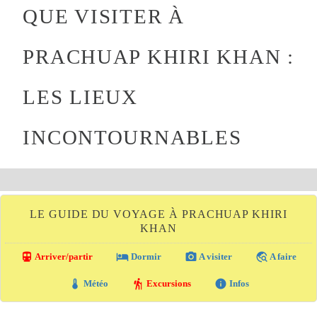
QUE VISITER À
PRACHUAP KHIRI KHAN :
LES LIEUX
INCONTOURNABLES
LE GUIDE DU VOYAGE À PRACHUAP KHIRI
KHAN
directions_transit
local_hotel
photo_camera
travel_explore
Arriver/partir
Dormir
A visiter
A faire
thermostat
hiking
info
Météo
Excursions
Infos