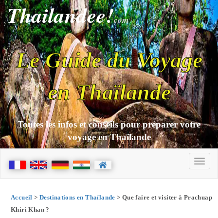
Thailandee!
com
Le Guide du Voyage
en Thaïlande
Toutes les infos et conseils pour préparer votre
voyage en Thaïlande
Accueil
>
Destinations en Thaïlande
> Que faire et visiter à Prachuap
Khiri Khan ?