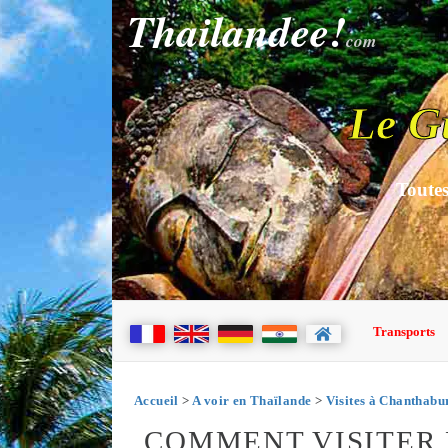
Thailandee!
com
Le G
Toutes
Transports
Accueil
>
A voir en Thaïlande
>
Visites à Chanthabu
COMMENT VISITER