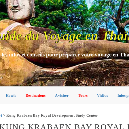
uide du Voyage en Thaï
 les infos et conseils pour préparer votre voyage en Th
Hotels
Destinations
A visiter
Tours
Vidéos
Infos p
ri
> Kung Krabaen Bay Royal Development Study Center
 KUNG KRABAEN BAY ROYAL