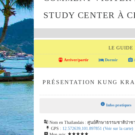
STUDY CENTER À C
LE GUIDE
directions_transit
local_hotel
photo_camera
Arriver/partir
Dormir
A
PRÉSENTATION KUNG KR
info
Infos pratiques
g_translate
Nom en Thaïlandais : ศูนย์ศึกษาธรรมชาติป่าช
push_pin
GPS :
12.572639,101.897851
(Voir sur la carte)
reviews
star
star
star
star
star
Mon avis: