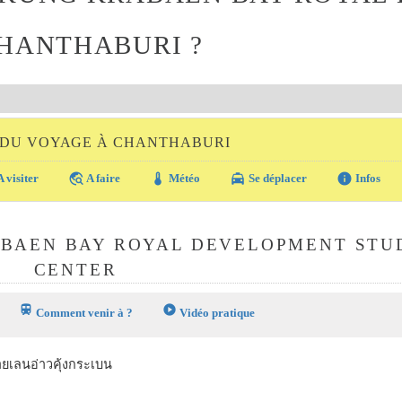
HANTHABURI ?
 DU VOYAGE À CHANTHABURI
travel_explore
thermostat
local_taxi
info
 visiter
A faire
Météo
Se déplacer
Infos
ABAEN BAY ROYAL DEVELOPMENT STU
CENTER
train
play_circle
Comment venir à ?
Vidéo pratique
ายเลนอ่าวคุ้งกระเบน