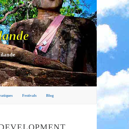
lande
aïlande
ratiques
Festivals
Blog
 DEVELOPMENT