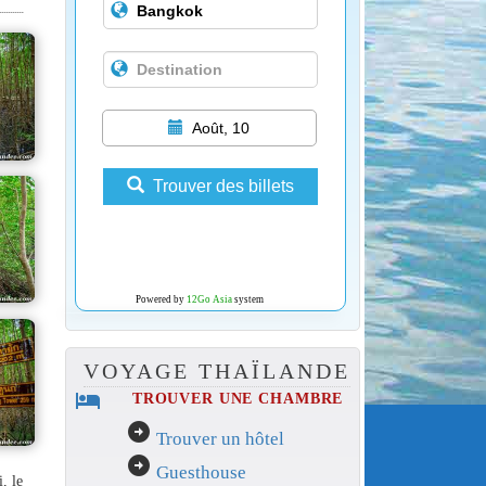
Août, 10
Trouver des billets
Powered by
12Go Asia
system
VOYAGE THAÏLANDE
hotel
TROUVER UNE CHAMBRE
arrow_circle_right
Trouver un hôtel
arrow_circle_right
Guesthouse
, le