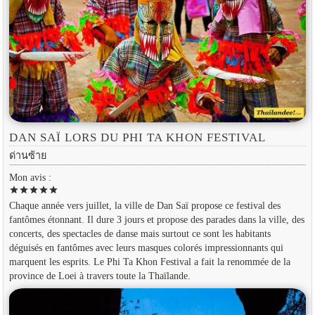
DAN SAÏ LORS DU PHI TA KHON FESTIVAL
ด่านซ้าย
Mon avis :
star
star
star
star
star
Chaque année vers juillet, la ville de Dan Saï propose ce festival des
fantômes étonnant. Il dure 3 jours et propose des parades dans la ville, des
concerts, des spectacles de danse mais surtout ce sont les habitants
déguisés en fantômes avec leurs masques colorés impressionnants qui
marquent les esprits. Le Phi Ta Khon Festival a fait la renommée de la
province de Loei à travers toute la Thaïlande.