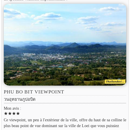
PHU BO BIT VIEWPOINT
วนอุทยานภูบ่อบิด
Mon avis :
star
star
star
star
Ce viewpoint, un peu à l'extérieur de la ville, offre du haut de sa colline le
plus beau point de vue dominant sur la ville de Loei que vous puissiez