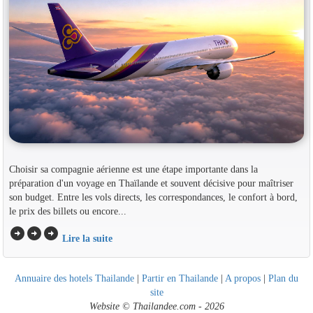
Choisir sa compagnie aérienne est une étape importante dans la
préparation d'un voyage en Thaïlande et souvent décisive pour maîtriser
son budget. Entre les vols directs, les correspondances, le confort à bord,
le prix des billets ou encore...
arrow_circle_right
arrow_circle_right
arrow_circle_right
Lire la suite
Annuaire des hotels Thailande
|
Partir en Thailande
|
A propos
|
Plan du
site
Website © Thailandee.com - 2026