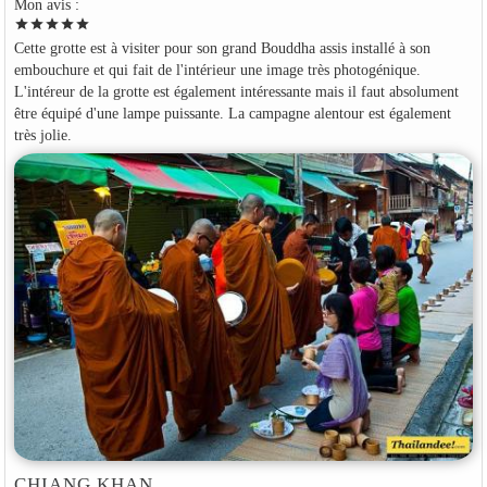
Mon avis :
star
star
star
star
star
Cette grotte est à visiter pour son grand Bouddha assis installé à son
embouchure et qui fait de l'intérieur une image très photogénique.
L'intéreur de la grotte est également intéressante mais il faut absolument
être équipé d'une lampe puissante. La campagne alentour est également
très jolie.
CHIANG KHAN