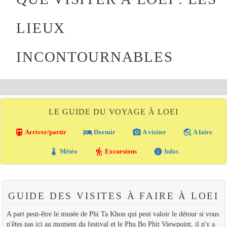
LIEUX
INCONTOURNABLES
LE GUIDE DU VOYAGE À LOEI
directions_transit
local_hotel
photo_camera
travel_explore
Arriver/partir
Dormir
A visiter
A faire
thermostat
hiking
info
Météo
Excursions
Infos
GUIDE DES VISITES À FAIRE À LOEI
A part peut-être le musée de Phi Ta Khon qui peut valoir le détour si vous
n'êtes pas ici au moment du festival et le Phu Bo Phit Viewpoint, il n'y a