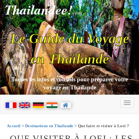
Thailandee!
com
Le Guide du Voyage
en Thaïlande
Toutes les infos et conseils pour préparer votre
voyage en Thaïlande
Accueil
>
Destinations en Thaïlande
> Que faire et visiter à Loei ?
QUE VISITER À LOEI : LES