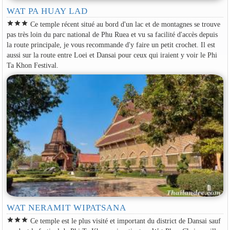
WAT PA HUAY LAD
star
star
star
Ce temple récent situé au bord d'un lac et de montagnes se trouve
pas très loin du parc national de Phu Ruea et vu sa facilité d'accès depuis
la route principale, je vous recommande d'y faire un petit crochet. Il est
aussi sur la route entre Loei et Dansai pour ceux qui iraient y voir le Phi
Ta Khon Festival.
WAT NERAMIT WIPATSANA
star
star
star
Ce temple est le plus visité et important du district de Dansai sauf