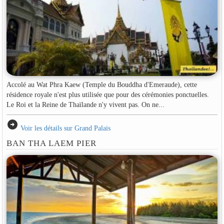
Accolé au Wat Phra Kaew (Temple du Bouddha d'Emeraude), cette
résidence royale n'est plus utilisée que pour des cérémonies ponctuelles.
Le Roi et la Reine de Thaïlande n'y vivent pas. On ne...
arrow_circle_right
Voir les détails sur Grand Palais
BAN THA LAEM PIER