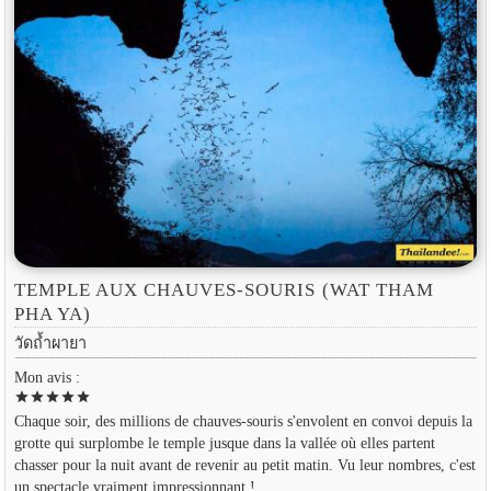
TEMPLE AUX CHAUVES-SOURIS (WAT THAM
PHA YA)
วัดถ้ำผายา
Mon avis :
star
star
star
star
star
Chaque soir, des millions de chauves-souris s'envolent en convoi depuis la
grotte qui surplombe le temple jusque dans la vallée où elles partent
chasser pour la nuit avant de revenir au petit matin. Vu leur nombres, c'est
un spectacle vraiment impressionnant !