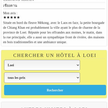
เชียงคาน
Mon avis :
star
star
star
star
star
Située en bord du fleuve Mékong, avec le Laos en face, la petite bourgade
de Chiang Khan est probablement la ville ayant le plus de charme de la
province de Loei. Réputée pour les offrandes aux moines, le matin, dans
la rue principale, elle a aussi un sympathique front de rivière, des maisons
en bois traditionnelles et une ambiance unique.
CHERCHER UN HÔTEL À LOEI