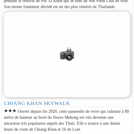
pendant le festival de Phi Ta Khon qui se tient au Wat Phon Chai en ville.
Son moine fondateur décédé est un des plus vénérés de Thailande.
CHIANG KHAN SKYWALK
star
star
star
Ouvert depuis fin 2020, cette passerelle de verre qui culmine à 80
mètre de hauteur au bord du fleuve Mekong est vite devenue une
attraction très populaires auprès des Thaïs. Elle e trouve à une demie
heure de route de Chiang Khan et 1h de Loei.