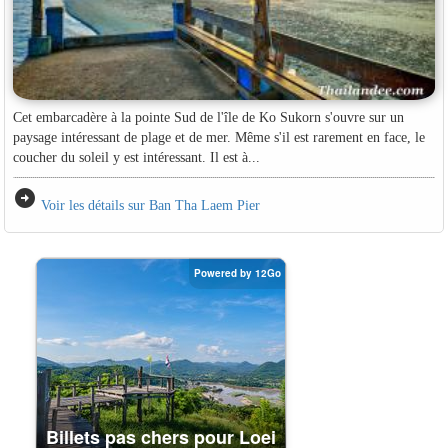
Cet embarcadère à la pointe Sud de l'île de Ko Sukorn s'ouvre sur un
paysage intéressant de plage et de mer. Même s'il est rarement en face, le
coucher du soleil y est intéressant. Il est à...
arrow_circle_right
Voir les détails sur Ban Tha Laem Pier