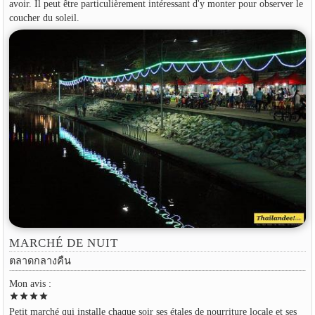
avoir. Il peut être particulièrement intéressant d'y monter pour observer le
coucher du soleil.
MARCHÉ DE NUIT
ตลาดกลางคืน
Mon avis :
star
star
star
star
Petit marché qui installe chaque soir ses étales de nourriture locale et ses