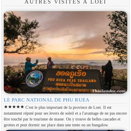
AUTRES VISITES À LOEI
LE PARC NATIONAL DE PHU RUEA
star
star
star
star
star
C'est le plus important de la province de Loei. Il est
notamment réputé pour ses levers de soleil et a l'avantage de ne pas encore
être touché par le tourisme de masse. On y trouve de belles cascades et
grottes et peut dormir sur place dans une tente ou un bungalow.