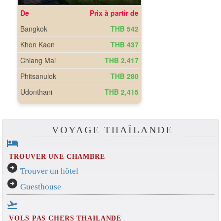
VOYAGE THAÏLANDE
hotel
TROUVER UNE CHAMBRE
arrow_circle_right
Trouver un hôtel
arrow_circle_right
Guesthouse
flight_takeoff
VOLS PAS CHERS THAILANDE