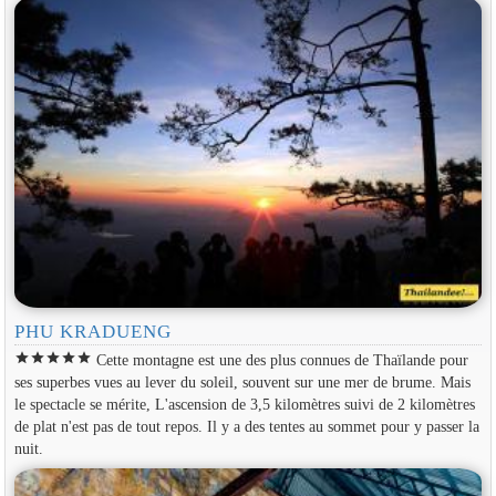
PHU KRADUENG
star
star
star
star
star
Cette montagne est une des plus connues de Thaïlande pour
ses superbes vues au lever du soleil, souvent sur une mer de brume. Mais
le spectacle se mérite, L'ascension de 3,5 kilomètres suivi de 2 kilomètres
de plat n'est pas de tout repos. Il y a des tentes au sommet pour y passer la
nuit.