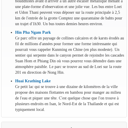
bouddhistes avant d'arriver à un autre escalier métallique menant à
une plate-forme d'observation et une jolie vue. Les bus entre Loei
et Udon Thani peuvent vous déposer sur la route principale à 2,5
km de l'entrée de la grotte Comptez une quarantaine de bahts pour
un trajet d'1h30. Un bus toutes demies heures environ.
Hin Pha Ngam Park
Ce parc offre un paysage de collines calcaires et de karsts érodés au
fil de millions d'années pour former une forme intéressante qui
pourrait vous rappeler Kunming en Chine (en plus modeste). Un
sentier qui serpente dans le canyon permet de rejoindre les cascades
Suan Hom et Phiang Din où vous pourrez vous détendre dans une
atmosphère paisible. Le parc se trouve au sud de Loei sur la route
201 en direction de Nong Hin.
Huai Krathing Lake
Ce petit lac qui se trouve à une dizaine de kilomètres de la ville
propose des maisons flottantes en bambou pour manger au milieu
de l'eau et piquer une tête. C'est quelque chose que l'on trouve à
plusieurs endroits en Isan, le Nord-Est de la Thaïlande et qui est
typiquement local.