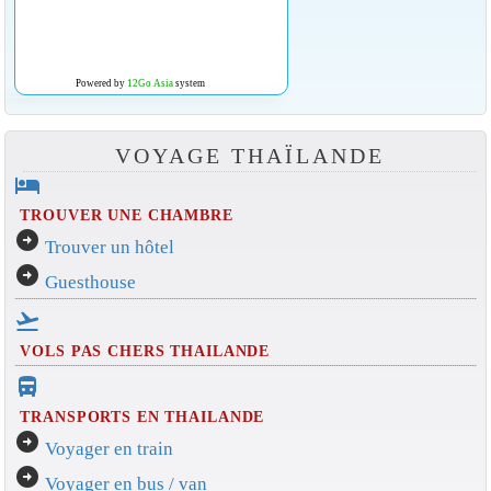
Powered by
12Go Asia
system
VOYAGE THAÏLANDE
hotel
TROUVER UNE CHAMBRE
arrow_circle_right
Trouver un hôtel
arrow_circle_right
Guesthouse
flight_takeoff
VOLS PAS CHERS THAILANDE
directions_bus_filled
TRANSPORTS EN THAILANDE
arrow_circle_right
Voyager en train
arrow_circle_right
Voyager en bus / van