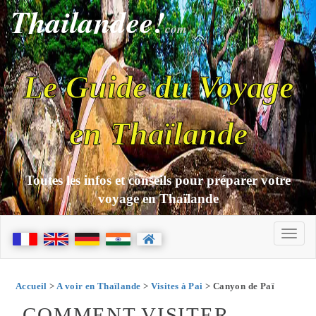
Thailandee!
com
Le Guide du Voyage
en Thaïlande
Toutes les infos et conseils pour préparer votre
voyage en Thaïlande
Accueil
>
A voir en Thaïlande
>
Visites à Pai
> Canyon de Paï
COMMENT VISITER