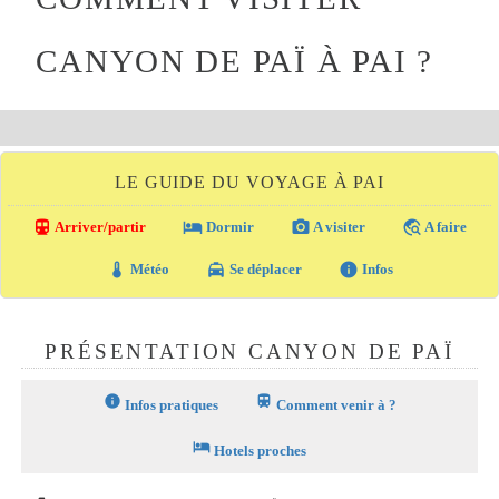
CANYON DE PAÏ À PAI ?
LE GUIDE DU VOYAGE À PAI
directions_transit
local_hotel
photo_camera
travel_explore
Arriver/partir
Dormir
A visiter
A faire
thermostat
local_taxi
info
Météo
Se déplacer
Infos
PRÉSENTATION CANYON DE PAÏ
info
train
Infos pratiques
Comment venir à ?
hotel
Hotels proches