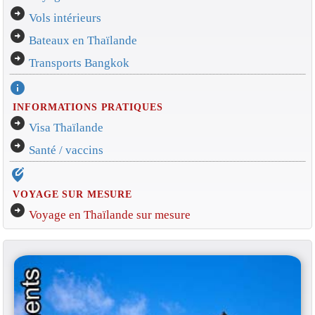
arrow_circle_right
Vols intérieurs
arrow_circle_right
Bateaux en Thaïlande
arrow_circle_right
Transports Bangkok
info
INFORMATIONS PRATIQUES
arrow_circle_right
Visa Thaïlande
arrow_circle_right
Santé / vaccins
edit_location_alt
VOYAGE SUR MESURE
arrow_circle_right
Voyage en Thaïlande sur mesure