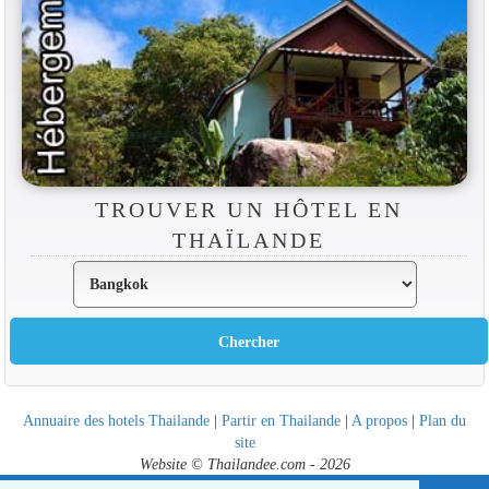
TROUVER UN HÔTEL EN
THAÏLANDE
Annuaire des hotels Thailande
|
Partir en Thailande
|
A propos
|
Plan du
site
Website © Thailandee.com - 2026