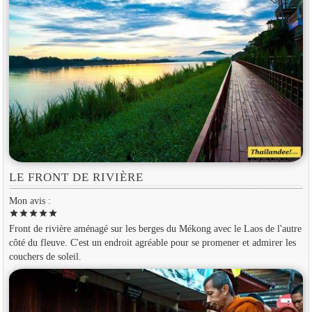
LE FRONT DE RIVIÈRE
Mon avis :
star
star
star
star
star
Front de rivière aménagé sur les berges du Mékong avec le Laos de l'autre
côté du fleuve. C'est un endroit agréable pour se promener et admirer les
couchers de soleil.