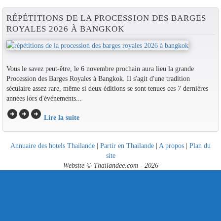
RÉPÉTITIONS DE LA PROCESSION DES BARGES
ROYALES 2026 À BANGKOK
Vous le savez peut-être, le 6 novembre prochain aura lieu la grande
Procession des Barges Royales à Bangkok. Il s'agit d'une tradition
séculaire assez rare, même si deux éditions se sont tenues ces 7 dernières
années lors d'événements...
arrow_circle_right
arrow_circle_right
arrow_circle_right
Lire la suite
Annuaire des hotels Thailande
|
Partir en Thailande
|
A propos
|
Plan du
site
Website © Thailandee.com - 2026