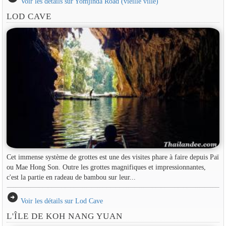
Voir les détails sur Yomjinda Road (vieille ville)
LOD CAVE
Cet immense système de grottes est une des visites phare à faire depuis Paï
ou Mae Hong Son. Outre les grottes magnifiques et impressionnantes,
c'est la partie en radeau de bambou sur leur...
arrow_circle_right
Voir les détails sur Lod Cave
L'ÎLE DE KOH NANG YUAN