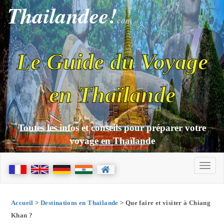
Thailandee!
com
Le Guide du Voyage
en Thaïlande
Toutes les infos et conseils pour préparer votre
voyage en Thaïlande
Accueil
>
Destinations en Thaïlande
> Que faire et visiter à Chiang
Khan ?