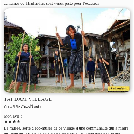
centaines de Thaïlandais sont venus juste pour l'occasion.
TAI DAM VILLAGE
บ้านพิพิธภัณฑ์ไทดำ
Mon avis :
star
star
star
star
Le musée, sorte d'éco-musée de ce village d'une communauté qui a migré