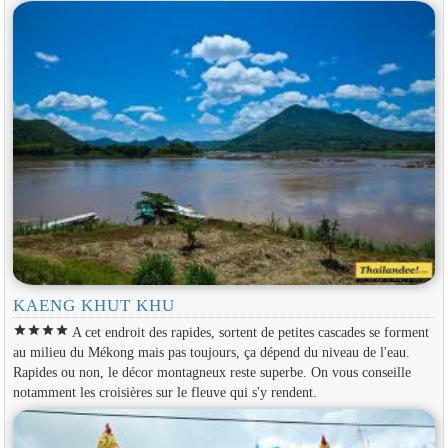
KAENG KHUT KHU
star
star
star
star
A cet endroit des rapides, sortent de petites cascades se forment
au milieu du Mékong mais pas toujours, ça dépend du niveau de l'eau.
Rapides ou non, le décor montagneux reste superbe. On vous conseille
notamment les croisières sur le fleuve qui s'y rendent.