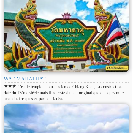
WAT MAHATHAT
star
star
star
C'est le temple le plus ancien de Chiang Khan, sa construction
date du 17ème siècle mais il ne reste du hall original que quelques murs
avec des fresques en partie effacées.