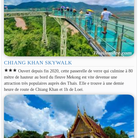
CHIANG KHAN SKYWALK
star
star
star
Ouvert depuis fin 2020, cette passerelle de verre qui culmine à 80
mètre de hauteur au bord du fleuve Mekong est vite devenue une
attraction très populaires auprès des Thaïs. Elle e trouve à une demie
heure de route de Chiang Khan et 1h de Loei.