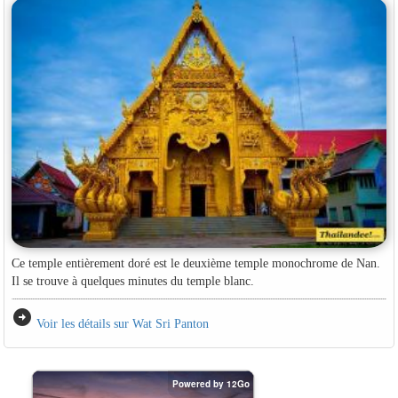
Ce temple entièrement doré est le deuxième temple monochrome de Nan.
Il se trouve à quelques minutes du temple blanc.
arrow_circle_right
Voir les détails sur Wat Sri Panton