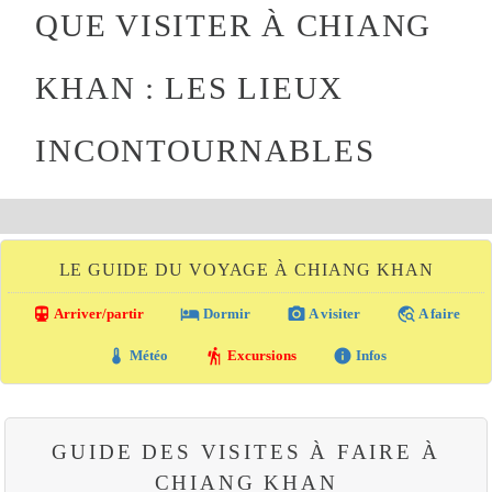
QUE VISITER À CHIANG
KHAN : LES LIEUX
INCONTOURNABLES
LE GUIDE DU VOYAGE À CHIANG KHAN
directions_transit
local_hotel
photo_camera
travel_explore
Arriver/partir
Dormir
A visiter
A faire
thermostat
hiking
info
Météo
Excursions
Infos
GUIDE DES VISITES À FAIRE À
CHIANG KHAN