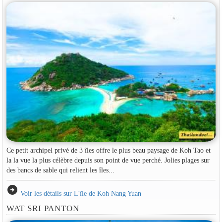
Ce petit archipel privé de 3 îles offre le plus beau paysage de Koh Tao et
la la vue la plus célèbre depuis son point de vue perché. Jolies plages sur
des bancs de sable qui relient les îles...
arrow_circle_right
Voir les détails sur L'île de Koh Nang Yuan
WAT SRI PANTON