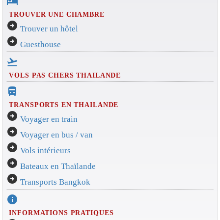
hotel
TROUVER UNE CHAMBRE
arrow_circle_right
Trouver un hôtel
arrow_circle_right
Guesthouse
flight_takeoff
VOLS PAS CHERS THAILANDE
directions_bus_filled
TRANSPORTS EN THAILANDE
arrow_circle_right
Voyager en train
arrow_circle_right
Voyager en bus / van
arrow_circle_right
Vols intérieurs
arrow_circle_right
Bateaux en Thaïlande
arrow_circle_right
Transports Bangkok
info
INFORMATIONS PRATIQUES