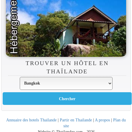
TROUVER UN HÔTEL EN
THAÏLANDE
Annuaire des hotels Thailande
|
Partir en Thailande
|
A propos
|
Plan du
site
Website © Thailandee.com - 2026