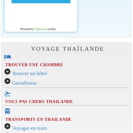
Powered by
12Go Asia
system
VOYAGE THAÏLANDE
hotel
TROUVER UNE CHAMBRE
arrow_circle_right
Trouver un hôtel
arrow_circle_right
Guesthouse
flight_takeoff
VOLS PAS CHERS THAILANDE
directions_bus_filled
TRANSPORTS EN THAILANDE
arrow_circle_right
Voyager en train