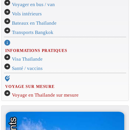
arrow_circle_right
Voyager en bus / van
arrow_circle_right
Vols intérieurs
arrow_circle_right
Bateaux en Thaïlande
arrow_circle_right
Transports Bangkok
info
INFORMATIONS PRATIQUES
arrow_circle_right
Visa Thaïlande
arrow_circle_right
Santé / vaccins
edit_location_alt
VOYAGE SUR MESURE
arrow_circle_right
Voyage en Thaïlande sur mesure