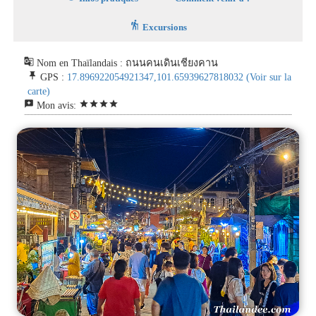
hiking
Excursions
g_translate
Nom en Thaïlandais : ถนนคนเดินเชียงคาน
push_pin
GPS :
17.896922054921347,101.65939627818032
(Voir sur la
carte)
reviews
star
star
star
star
Mon avis: