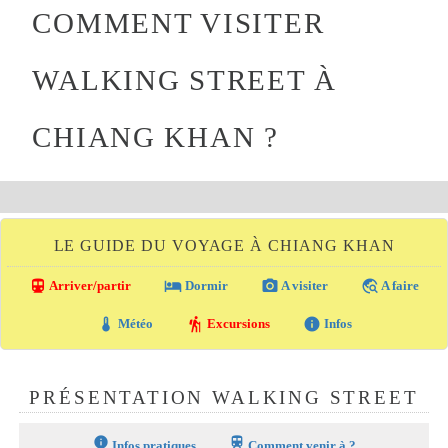
COMMENT VISITER
WALKING STREET À
CHIANG KHAN ?
LE GUIDE DU VOYAGE À CHIANG KHAN
directions_transit
local_hotel
photo_camera
travel_explore
Arriver/partir
Dormir
A visiter
A faire
thermostat
hiking
info
Météo
Excursions
Infos
PRÉSENTATION WALKING STREET
info
train
Infos pratiques
Comment venir à ?