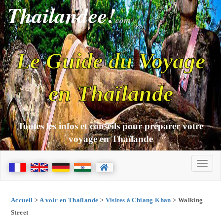
Thailandee!
com
Le Guide du Voyage
en Thaïlande
Toutes les infos et conseils pour préparer votre
voyage en Thaïlande
Accueil
>
A voir en Thaïlande
>
Visites à Chiang Khan
> Walking
Street