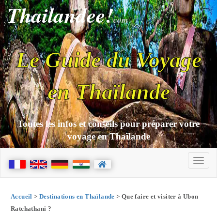
Thailandee!
com
Le Guide du Voyage
en Thaïlande
Toutes les infos et conseils pour préparer votre
voyage en Thaïlande
Accueil
>
Destinations en Thaïlande
> Que faire et visiter à Ubon
Ratchathani ?