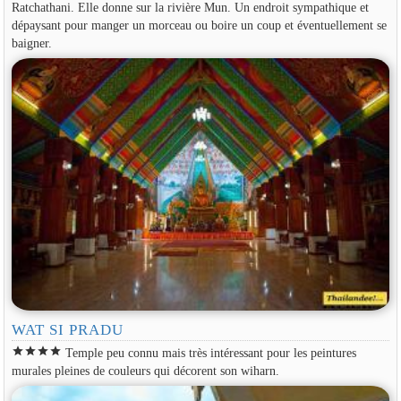
Ratchathani. Elle donne sur la rivière Mun. Un endroit sympathique et
dépaysant pour manger un morceau ou boire un coup et éventuellement se
baigner.
WAT SI PRADU
star
star
star
star
Temple peu connu mais très intéressant pour les peintures
murales pleines de couleurs qui décorent son wiharn.