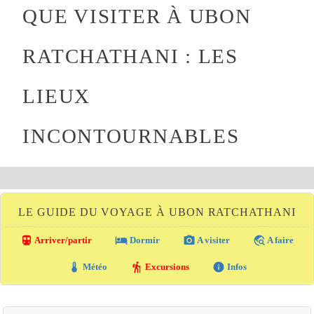
QUE VISITER À UBON
RATCHATHANI : LES
LIEUX
INCONTOURNABLES
LE GUIDE DU VOYAGE À UBON RATCHATHANI
directions_transit
local_hotel
photo_camera
travel_explore
Arriver/partir
Dormir
A visiter
A faire
thermostat
hiking
info
Météo
Excursions
Infos