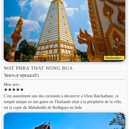
WAT PHRA THAT NONG BUA
วัดพระธาตุหนองบัว
Mon avis :
star
star
star
star
star
C'est assurément une des curiosités à découvrir à Ubon Ratchathani, ce
temple unique en son genre en Thaïlande situé à la périphérie de la ville,
est la copie du Mahabodhi de Bodhgaya en Inde.