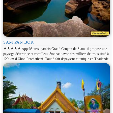
SAM PAN BOK
star
star
star
star
star
Appelé aussi parfois Grand Canyon de Siam, il propose une
paysage désertique et rocailleux étonnant avec des milliers de trous situé à
120 km d'Ubon Ratchathani. Tout à fait dépaysant et unique en Thaïlande.