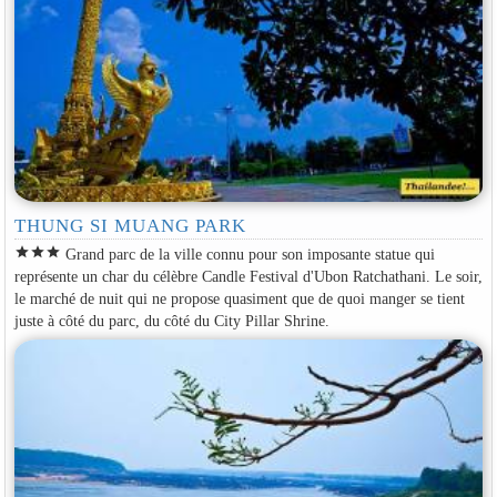
THUNG SI MUANG PARK
star
star
star
Grand parc de la ville connu pour son imposante statue qui
représente un char du célèbre Candle Festival d'Ubon Ratchathani. Le soir,
le marché de nuit qui ne propose quasiment que de quoi manger se tient
juste à côté du parc, du côté du City Pillar Shrine.