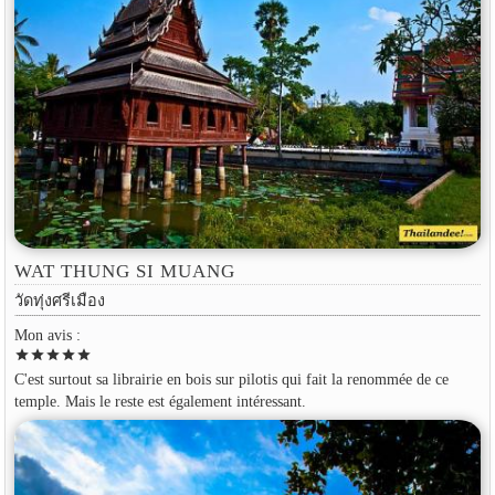
WAT THUNG SI MUANG
วัดทุ่งศรีเมือง
Mon avis :
star
star
star
star
star
C'est surtout sa librairie en bois sur pilotis qui fait la renommée de ce
temple. Mais le reste est également intéressant.