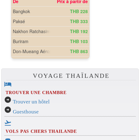
VOYAGE THAÏLANDE
hotel
TROUVER UNE CHAMBRE
arrow_circle_right
Trouver un hôtel
arrow_circle_right
Guesthouse
flight_takeoff
VOLS PAS CHERS THAILANDE