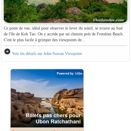
Ce point de vue, idéal pour observer le lever du soleil, se trouve au Sud
de l'île de Koh Tao. On y accède par un chemin près de Freedom Beach.
C'est le plus facile à grimper des viewpoints de...
arrow_circle_right
Voir les détails sur John-Suwan Viewpoint