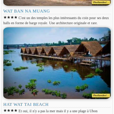
WAT BAN NA MUANG
star
star
star
star
C'est un des temples les plus intéressants du coin pour ses deux
halls en forme de barge royale. Une architecture originale et rare.
HAT WAT TAI BEACH
star
star
star
star
Et oui, il n'y a pas la mer mais il y a une plage à Ubon