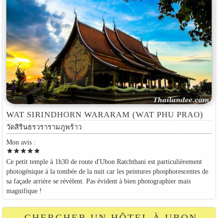
WAT SIRINDHORN WARARAM (WAT PHU PRAO)
วัดสิรินธรวรารามภูพร้าว
Mon avis :
star
star
star
star
star
Ce petit temple à 1h30 de route d'Ubon Ratchthani est particulièrement
photogénique à la tombée de la nuit car les peintures phosphorescentes de
sa façade arrière se révèlent. Pas évident à bien photographier mais
magnifique !
CHERCHER UN HÔTEL À UBON