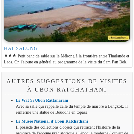
HAT SALUNG
star
star
star
Petit banc de sable sur le Mékong à la frontière entre Thaïlande et
Laos. On l'ajoute en général au programme de la visite du Sam Pan Bok.
AUTRES SUGGESTIONS DE VISITES
À UBON RATCHATHANI
Le Wat Si Ubon Rattanaram
Avec sa salle qui rappelle celle du temple de marbre à Bangkok, il
renferme une statue de Bouddha en topaze.
Le Musée National d'Ubon Ratchathani
Il possède des collections d'objets qui retracent l'histoire de la
province de l'époque préhistorique à l'époque moderne ( ouvert de