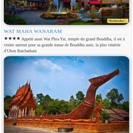
WAT MAHA WANARAM
star
star
star
star
Appelé aussi Wat Phra Yai, temple du grand Bouddha, il est à
visiter surtout pour sa grande statue de Bouddha assis, la plus vénérée
d'Ubon Ratchathani