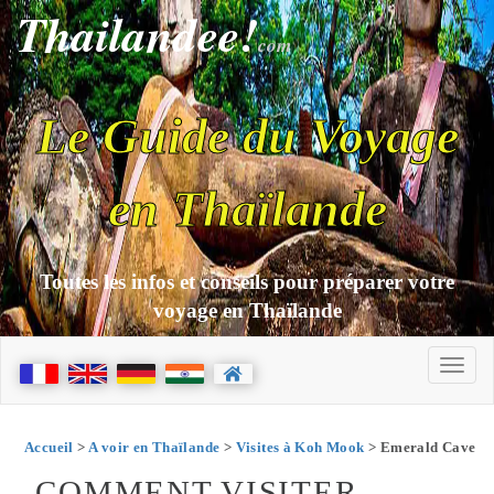
Thailandee!
com
Le Guide du Voyage
en Thaïlande
Toutes les infos et conseils pour préparer votre
voyage en Thaïlande
Accueil
>
A voir en Thaïlande
>
Visites à Koh Mook
> Emerald Cave
COMMENT VISITER