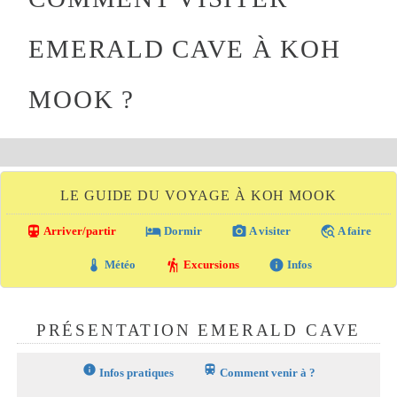
EMERALD CAVE À KOH
MOOK ?
LE GUIDE DU VOYAGE À KOH MOOK
directions_transit
local_hotel
photo_camera
travel_explore
Arriver/partir
Dormir
A visiter
A faire
thermostat
hiking
info
Météo
Excursions
Infos
PRÉSENTATION EMERALD CAVE
info
train
Infos pratiques
Comment venir à ?