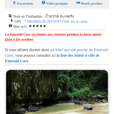
hiking
play_circle
hotel
Excursions
Vidéo pratique
Hotels proches
g_translate
Nom en Thaïlandais : ถ้ำมรกต ทะเลตรัง
push_pin
GPS :
7.36910641,99.28374767
(Voir sur la carte)
reviews
star
star
star
star
star
Mon avis:
La Emerald Cave est fermée aux visiteurs pendant la basse saison
(juin à fin octobre)
Si vous désirez dormir dans
un hôtel qui soit proche du Emerald
Cave
, vous pouvez consultez ici
la liste des hôtels à côté de
Emerald Cave