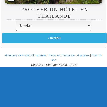
TROUVER UN HÔTEL EN
THAÏLANDE
Annuaire des hotels Thailande
|
Partir en Thailande
|
A propos
|
Plan du
site
Website © Thailandee.com - 2026