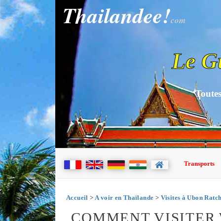
Thailandee!
com
Le G
Toutes
Transports
Accueil
>
A voir en Thaïlande
>
Visites à Ubon Ratc
COMMENT VISITER 