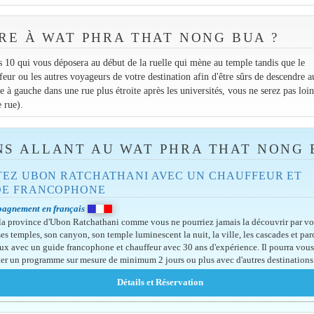
E À WAT PHRA THAT NONG BUA ?
10 qui vous déposera au début de la ruelle qui mène au temple tandis que le
ur ou les autres voyageurs de votre destination afin d'être sûrs de descendre 
 à gauche dans une rue plus étroite après les universités, vous ne serez pas loin
e rue).
NS ALLANT AU WAT PHRA THAT NONG
ITEZ UBON RATCHATHANI AVEC UN CHAUFFEUR ET
DE FRANCOPHONE
agnement en français
 la province d'Ubon Ratchathani comme vous ne pourriez jamais la découvrir par vo
es temples, son canyon, son temple luminescent la nuit, la ville, les cascades et par
ux avec un guide francophone et chauffeur avec 30 ans d'expérience. Il pourra vou
er un programme sur mesure de minimum 2 jours ou plus avec d'autres destinations 