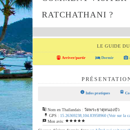
RATCHATHANI ?
LE GUIDE D
directions_transit
local_hotel
photo_camera
Arriver/partir
Dormir
PRÉSENTATIO
info
train
Infos pratiques
Com
g_translate
Nom en Thaïlandais : วัดพระธาตุหนองบัว
push_pin
GPS :
15.26369238,104.83958960
(Voir sur la c
reviews
star
star
star
star
star
Mon avis: