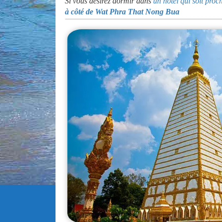
Si vous désirez dormir dans
un hôtel qui soit pr
à côté de Wat Phra That Nong Bua