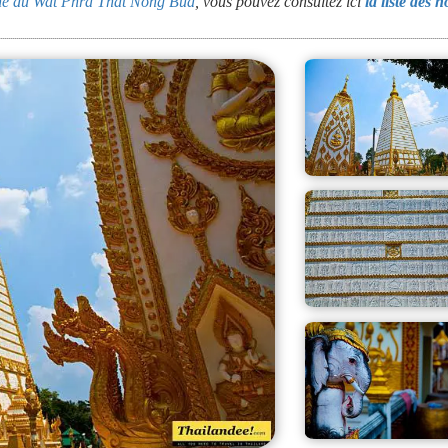
oche du Wat Phra That Nong Bua
, vous pouvez consultez ici
la liste des h