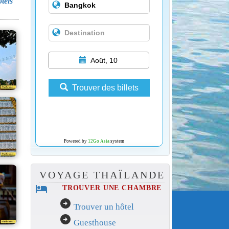
ôtels
Août, 10
Trouver des billets
Powered by
12Go Asia
system
VOYAGE THAÏLANDE
hotel
TROUVER UNE CHAMBRE
arrow_circle_right
Trouver un hôtel
arrow_circle_right
Guesthouse