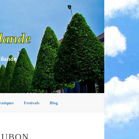
lande
aïlande
ratiques
Festivals
Blog
 UBON