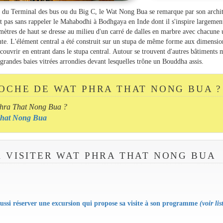
in du Terminal des bus ou du Big C, le Wat Nong Bua se remarque par son archi
est pas sans rappeler le Mahabodhi à Bodhgaya en Inde dont il s'inspire largemen
 mètres de haut se dresse au milieu d'un carré de dalles en marbre avec chacune 
einte. L'élément central a été construit sur un stupa de même forme aux dimensio
écouvrir en entrant dans le stupa central. Autour se trouvent d'autres bâtiments 
randes baies vitrées arrondies devant lesquelles trône un Bouddha assis.
ROCHE DE WAT PHRA THAT NONG BUA ?
Phra That Nong Bua ?
a That Nong Bua
R VISITER WAT PHRA THAT NONG BUA
ssi réserver une excursion qui propose sa visite à son programme
(voir lis