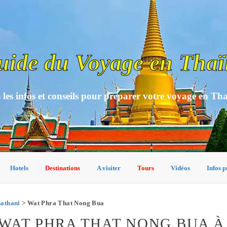
uide du Voyage en Thaï
 les infos et conseils pour préparer votre voyage en Th
Hotels
Destinations
A visiter
Tours
Vidéos
Infos p
hathani
> Wat Phra That Nong Bua
WAT PHRA THAT NONG BUA À