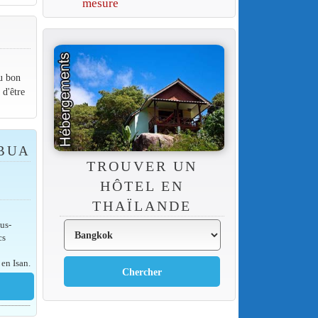
mesure
au bon
 d'être
 BUA
TROUVER UN
HÔTEL EN
THAÏLANDE
us-
cs
s
en Isan.