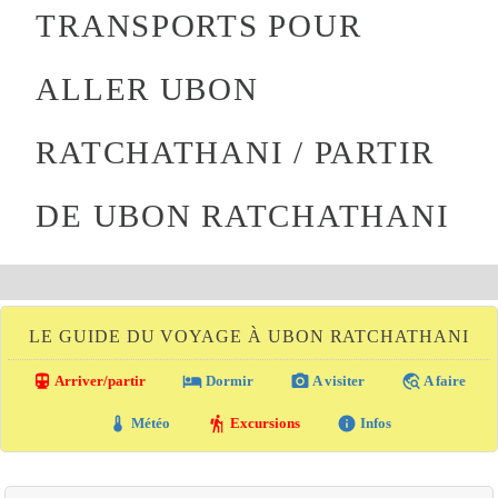
TRANSPORTS POUR
ALLER UBON
RATCHATHANI / PARTIR
DE UBON RATCHATHANI
LE GUIDE DU VOYAGE À UBON RATCHATHANI
directions_transit
local_hotel
photo_camera
travel_explore
Arriver/partir
Dormir
A visiter
A faire
thermostat
hiking
info
Météo
Excursions
Infos