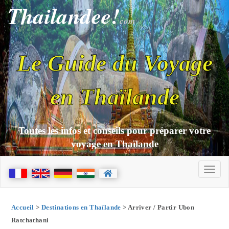
Thailandee!
com
Le Guide du Voyage
en Thaïlande
Toutes les infos et conseils pour préparer votre
voyage en Thaïlande
Accueil
>
Destinations en Thaïlande
> Arriver / Partir Ubon
Ratchathani