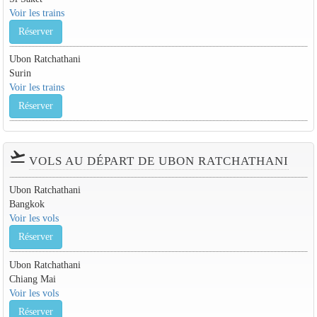
Voir les trains
Réserver
Ubon Ratchathani
Surin
Voir les trains
Réserver
flight_takeoff
VOLS AU DÉPART DE UBON RATCHATHANI
Ubon Ratchathani
Bangkok
Voir les vols
Réserver
Ubon Ratchathani
Chiang Mai
Voir les vols
Réserver