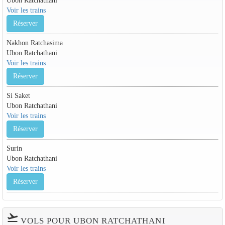
Voir les trains
Réserver
Nakhon Ratchasima
Ubon Ratchathani
Voir les trains
Réserver
Si Saket
Ubon Ratchathani
Voir les trains
Réserver
Surin
Ubon Ratchathani
Voir les trains
Réserver
flight_takeoff
VOLS POUR UBON RATCHATHANI