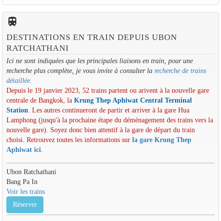
train
DESTINATIONS EN TRAIN DEPUIS UBON
RATCHATHANI
Ici ne sont indiquées que les principales liaisons en train, pour une
recherche plus complète, je vous invite à consulter la
recherche de trains
détaillée
.
Depuis le 19 janvier 2023, 52 trains partent ou arivent à la nouvelle gare
centrale de Bangkok, la
Krung Thep Aphiwat Central Terminal
Station
. Les autres continueront de partir et arriver à la gare Hua
Lamphong (jusqu'à la prochaine étape du déménagement des trains vers la
nouvelle gare). Soyez donc bien attentif à la gare de départ du train
choisi. Retrouvez toutes les informations sur
la gare Krung Thep
Aphiwat ici
.
Ubon Ratchathani
Bang Pa In
Voir les trains
Réserver