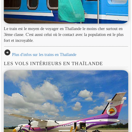
Le train est le moyen de voyager en Thaïlande le moins cher surtout en
3ème classe. C'est aussi celui où le contact avec la population est le plus
fort et incroyable.
arrow_circle_right
Plus d'infos sur les trains en Thaïlande
LES VOLS INTÉRIEURS EN THAÏLANDE