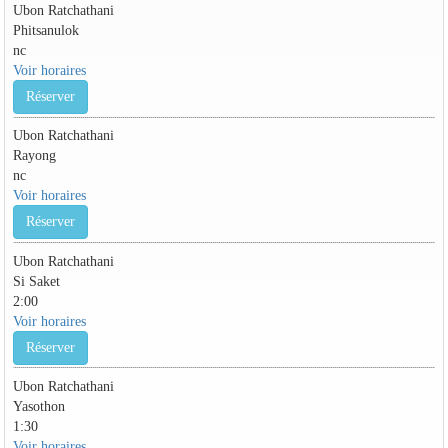
Ubon Ratchathani
Phitsanulok
nc
Voir horaires
Réserver
Ubon Ratchathani
Rayong
nc
Voir horaires
Réserver
Ubon Ratchathani
Si Saket
2:00
Voir horaires
Réserver
Ubon Ratchathani
Yasothon
1:30
Voir horaires