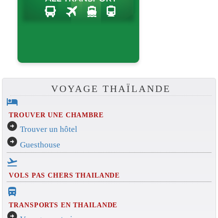
VOYAGE THAÏLANDE
hotel
TROUVER UNE CHAMBRE
arrow_circle_right
Trouver un hôtel
arrow_circle_right
Guesthouse
flight_takeoff
VOLS PAS CHERS THAILANDE
directions_bus_filled
TRANSPORTS EN THAILANDE
arrow_circle_right