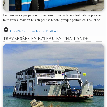
Le train ne va pas partout, il ne dessert pas certaines destinations pourtant
touristques. Mais en bus on peut se rendre presque partout en Thaïlande.
arrow_circle_right
Plus d'infos sur les bus en Thaïlande
TRAVERSÉES EN BATEAU EN THAÏLANDE