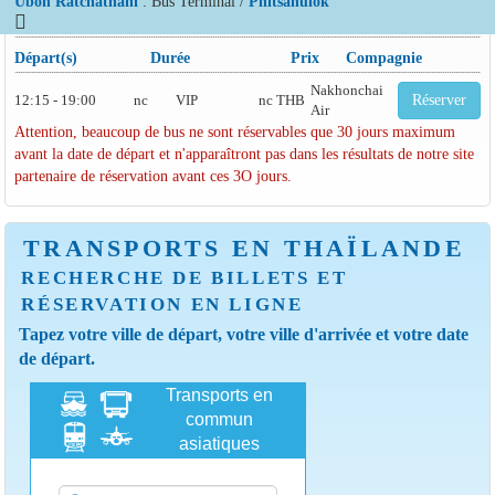
Ubon Ratchathani
: Bus Terminal /
Phitsanulok
Départ(s)
Durée
Prix
Compagnie
Nakhonchai
12:15 - 19:00
nc
VIP
nc THB
Réserver
Air
Attention, beaucoup de bus ne sont réservables que 30 jours maximum
avant la date de départ et n'apparaîtront pas dans les résultats de notre site
partenaire de réservation avant ces 3O jours.
TRANSPORTS EN THAÏLANDE
RECHERCHE DE BILLETS ET
RÉSERVATION EN LIGNE
Tapez votre ville de départ, votre ville d'arrivée et votre date
de départ.
Transports en
commun
asiatiques