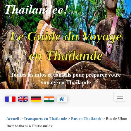
Thailandee!
com
Le Guide du Voyage
en Thaïlande
Toutes les infos et conseils pour préparer votre
voyage en Thaïlande
Accueil
>
Transports en Thaïlande
>
Bus en Thaïlande
> Bus de Ubon
Ratchathani à Phitsanulok