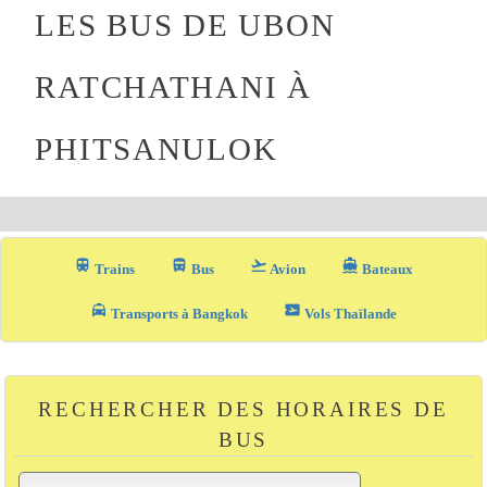
LES BUS DE UBON
RATCHATHANI À
PHITSANULOK
train
directions_bus_filled
flight_takeoff
directions_boat
Trains
Bus
Avion
Bateaux
local_taxi
airplane_ticket
Transports à Bangkok
Vols Thaïlande
RECHERCHER DES HORAIRES DE
BUS