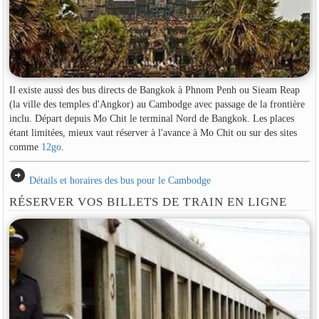
Il existe aussi des bus directs de Bangkok à Phnom Penh ou Sieam Reap
(la ville des temples d'Angkor) au Cambodge avec passage de la frontière
inclu. Départ depuis Mo Chit le terminal Nord de Bangkok. Les places
étant limitées, mieux vaut réserver à l'avance à Mo Chit ou sur des sites
comme
12go
.
arrow_circle_right
Détails et horaires des bus pour le Cambodge
RÉSERVER VOS BILLETS DE TRAIN EN LIGNE