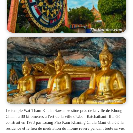
Le temple Wat Tham Khuha Sawan se situe près de la ville de Khong
Chiam à 80 kilomètres à l'est de la ville d'Ubon Ratchathani. Il a été
construit en 1978 par Luang Pho Kam Khaning Chula Mani et a été la
résidence et le lieu de méditation du moine révéré pendant toute sa vie.