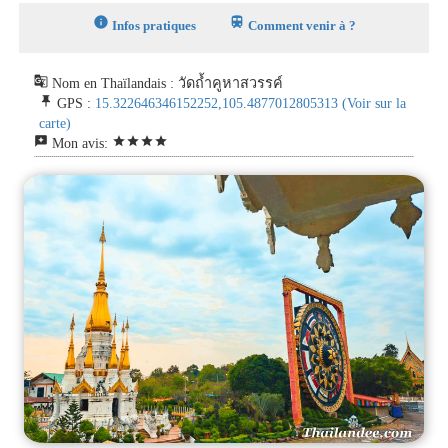
info
train
Infos pratiques
Comment venir à ?
g_translate
Nom en Thaïlandais : วัดถ้ำคูหาสวรรค์
push_pin
GPS :
15.322646346152252,105.4877012805313
(Voir sur la
carte)
reviews
star
star
star
star
Mon avis: