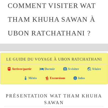
COMMENT VISITER WAT
THAM KHUHA SAWAN À
UBON RATCHATHANI ?
LE GUIDE DU VOYAGE À UBON RATCHATHANI
directions_transit
local_hotel
photo_camera
travel_explore
Arriver/partir
Dormir
A visiter
A faire
thermostat
hiking
info
Météo
Excursions
Infos
PRÉSENTATION WAT THAM KHUHA
SAWAN