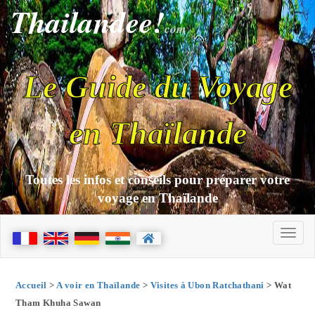
Thailandee!
com
Le Guide du Voyage
en Thaïlande
Toutes les infos et conseils pour préparer votre
voyage en Thaïlande
Accueil
>
A voir en Thaïlande
>
Visites à Ubon Ratchathani
> Wat
Tham Khuha Sawan