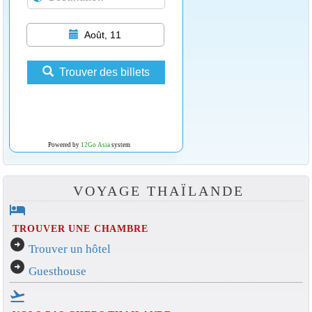
Août, 11
Trouver des billets
Powered by
12Go Asia
system
VOYAGE THAÏLANDE
hotel
TROUVER UNE CHAMBRE
arrow_circle_right
Trouver un hôtel
arrow_circle_right
Guesthouse
flight_takeoff