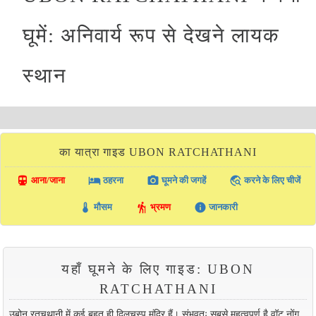
घूमें: अनिवार्य रूप से देखने लायक
स्थान
का यात्रा गाइड UBON RATCHATHANI
directions_transit
local_hotel
photo_camera
travel_explore
आना/जाना
ठहरना
घूमने की जगहें
करने के लिए चीजें
thermostat
hiking
info
मौसम
भ्रमण
जानकारी
यहाँ घूमने के लिए गाइड: UBON
RATCHATHANI
उबोन रतचथानी में कई बहुत ही दिलचस्प मंदिर हैं। संभवतः सबसे महत्वपूर्ण है वॉट नोंग