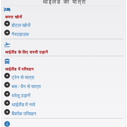
थाईलैंड की यात्रा
hotel
कमरा खोजें
arrow_circle_right
होटल खोजें
arrow_circle_right
गैस्टहाउस
flight_takeoff
थाईलैंड के लिए सस्ती उड़ानें
directions_bus_filled
थाईलैंड में परिवहन
arrow_circle_right
ट्रेन से यात्रा
arrow_circle_right
बस / वैन से यात्रा
arrow_circle_right
घरेलू उड़ानें
arrow_circle_right
थाईलैंड में नावे
arrow_circle_right
बैंकॉक परिवहन
info