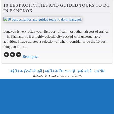
10 BEST ACTIVITIES AND GUIDED TOURS TO DO
IN BANGKOK
Bangkok is very often your first port of call—or rather, airport of arrival
—in Thailand. It is a highly eclectic city packed with unforgettable
activities. I have curated a selection of what I consider to be the 10 best
things to do in...
arrow_circle_right
arrow_circle_right
arrow_circle_right
Read post
थाईलैंड के होटलों की सूची
|
थाईलैंड के लिए रवाना हों
|
हमारे बारे में
|
साइटमैप
Website © Thailandee.com - 2026