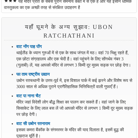
star
star
star
यह मंदिर प्रांत के सबसे पुराने समन्वय कक्षों में से एक है और यह इसान धार्मिक
वास्तुकला का एक अच्छी तरह से संरक्षित उदाहरण है
यहाँ घूमने के अन्य सुझाव: UBON
RATCHATHANI
वाट नोंग पाह पोंग
थाईलैंड के ध्यान गुरुओं में से एक के साथ जंगल में मठ। वहां 70 भिक्षु रहते हैं,
एक छोटा संग्रहालय और एक चेदी है। वहां पहुंचने के लिए सोंगथेव नंबर 3
(गुलाबी) लें, यह आपको मंदिर से लगभग 3 किमी दूर मुख्य सड़क पर छोड़ देगा।
फा ताम राष्ट्रीय उद्यान
उबोन रतचथानी के उत्तर-पूर्व में, इस विशाल पार्क में कई झरने और विशेष रूप से
3000 साल से अधिक पुराने प्रागैतिहासिक भित्तिचित्रों वाली गुफाएँ हैं।
वाट पा नाना चैट
मंदिर जहां विदेशी लोग बौद्ध शिक्षा का पालन कर सकते हैं। वहां जाने के लिए
सिसाकेट के लिए लाल बस लें जो आपको मंदिर से लगभग 1 किमी दूर मुख्य सड़क
पर छोड़ देगी।
वाट सी उबोन रतनाराम
इसका कमरा बैंकॉक के संगमरमर के मंदिर की याद दिलाता है, इसमें बुद्ध की
पुखराज मूर्ति है।