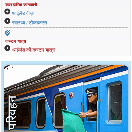
व्यावहारिक जानकारी
arrow_circle_right
थाईलैंड वीज़ा
arrow_circle_right
स्वास्थ्य / टीकाकरण
edit_location_alt
कस्टम यात्रा
arrow_circle_right
थाईलैंड की कस्टम यात्रा