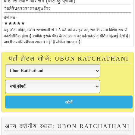
वाट सिरिंधोर्न वाराराम (वाट फु प्राओ)
วัดสิรินธรวรารามภูพร้าว
मेरी राय :
star
star
star
star
star
यह छोटा मंदिर, उबोन रतचथानी से 1.5 घंटे की ड्राइव पर, रात के समय विशेष रूप से
फोटोजेनिक होता है क्योंकि इसके पीछे के अग्रभाग पर फॉस्फोरसेंट पेंटिंग दिखाई देती हैं।
अच्छी तस्वीरें खींचना आसान नहीं है लेकिन शानदार है!
यहाँ होटल खोजें: UBON RATCHATHANI
अन्य दर्शनीय स्थल: UBON RATCHATHANI