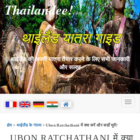
Thailandee!
com
थाईलैंड यात्रा गाइड
थाईलैंड की अपनी यात्रा तैयार करने के लिए सभी जानकारी
और सलाह
होम
>
थाईलैंड के गंतव्य
> Ubon Ratchathani में क्या करें और कहाँ घूमें?
UBON RATCHATHANI में क्या