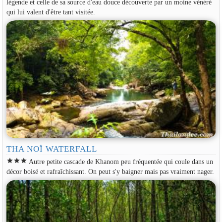
légende et celle de sa source d'eau douce découverte par un moine vénéré
qui lui valent d'être tant visitée.
THA NOÏ WATERFALL
star
star
star
Autre petite cascade de Khanom peu fréquentée qui coule dans un
décor boisé et rafraîchissant. On peut s'y baigner mais pas vraiment nager.