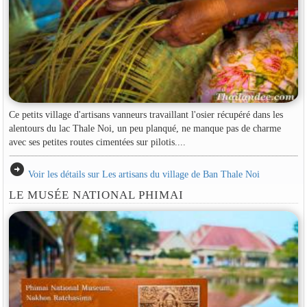
Ce petits village d'artisans vanneurs travaillant l'osier récupéré dans les
alentours du lac Thale Noi, un peu planqué, ne manque pas de charme
avec ses petites routes cimentées sur pilotis....
arrow_circle_right
Voir les détails sur Les artisans du village de Ban Thale Noi
LE MUSÉE NATIONAL PHIMAI