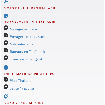
flight_takeoff
VOLS PAS CHERS THAILANDE
directions_bus_filled
TRANSPORTS EN THAILANDE
arrow_circle_right
Voyager en train
arrow_circle_right
Voyager en bus / van
arrow_circle_right
Vols intérieurs
arrow_circle_right
Bateaux en Thaïlande
arrow_circle_right
Transports Bangkok
info
INFORMATIONS PRATIQUES
arrow_circle_right
Visa Thaïlande
arrow_circle_right
Santé / vaccins
edit_location_alt
VOYAGE SUR MESURE