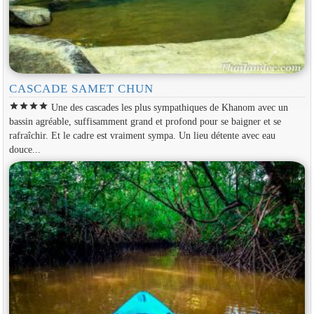
CASCADE SAMET CHUN
star
star
star
star
Une des cascades les plus sympathiques de Khanom avec un
bassin agréable, suffisamment grand et profond pour se baigner et se
rafraîchir. Et le cadre est vraiment sympa. Un lieu détente avec eau
douce...