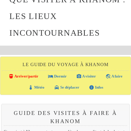
LES LIEUX
INCONTOURNABLES
LE GUIDE DU VOYAGE À KHANOM
directions_transit
local_hotel
photo_camera
travel_explore
Arriver/partir
Dormir
A visiter
A faire
thermostat
local_taxi
info
Météo
Se déplacer
Infos
GUIDE DES VISITES À FAIRE À
KHANOM