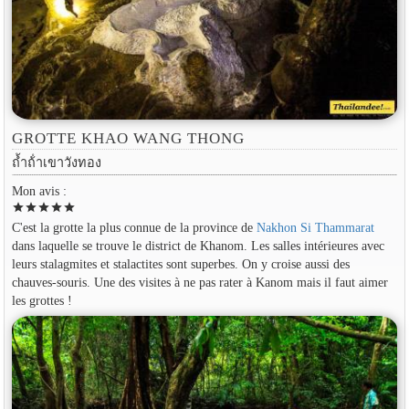
GROTTE KHAO WANG THONG
ถ้ำถ้ําเขาวังทอง
Mon avis :
star
star
star
star
star
C'est la grotte la plus connue de la province de
Nakhon Si Thammarat
dans laquelle se trouve le district de Khanom. Les salles intérieures avec
leurs stalagmites et stalactites sont superbes. On y croise aussi des
chauves-souris. Une des visites à ne pas rater à Kanom mais il faut aimer
les grottes !