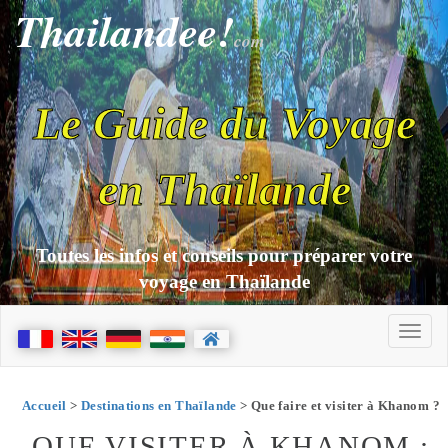
Thailandee!
com
Le Guide du Voyage
en Thaïlande
Toutes les infos et conseils pour préparer votre
voyage en Thaïlande
Accueil
>
Destinations en Thaïlande
> Que faire et visiter à Khanom ?
QUE VISITER À KHANOM :