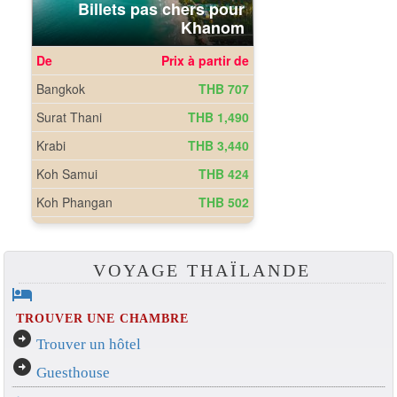
VOYAGE THAÏLANDE
hotel
TROUVER UNE CHAMBRE
arrow_circle_right
Trouver un hôtel
arrow_circle_right
Guesthouse