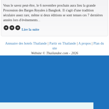
Vous le savez peut-être, le 6 novembre prochain aura lieu la grande
Procession des Barges Royales à Bangkok. Il s'agit d'une tradition
séculaire assez rare, même si deux éditions se sont tenues ces 7 dernières
années lors d'événements...
arrow_circle_right
arrow_circle_right
arrow_circle_right
Lire la suite
Annuaire des hotels Thailande
|
Partir en Thailande
|
A propos
|
Plan du
site
Website © Thailandee.com - 2026