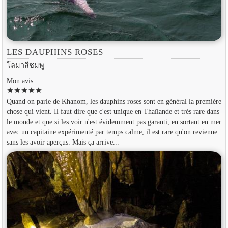
LES DAUPHINS ROSES
โลมาสีชมพู
Mon avis :
star
star
star
star
star
Quand on parle de Khanom, les dauphins roses sont en général la première
chose qui vient. Il faut dire que c'est unique en Thaïlande et très rare dans
le monde et que si les voir n'est évidemment pas garanti, en sortant en mer
avec un capitaine expérimenté par temps calme, il est rare qu'on revienne
sans les avoir aperçus. Mais ça arrive...