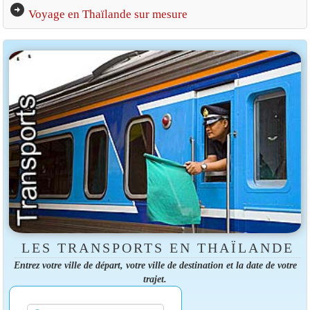
arrow_circle_right
Voyage en Thaïlande sur mesure
LES TRANSPORTS EN THAÏLANDE
Entrez votre ville de départ, votre ville de destination et la date de votre
trajet.