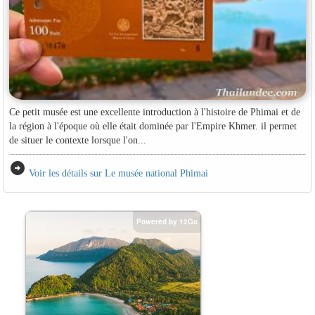
Ce petit musée est une excellente introduction à l'histoire de Phimai et de
la région à l'époque où elle était dominée par l'Empire Khmer. il permet
de situer le contexte lorsque l'on...
arrow_circle_right
Voir les détails sur Le musée national Phimai