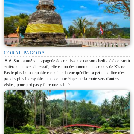
CORAL PAGODA
star
star
Surnommé <em>pagode de corail</em> car son chedi a été construit
entièrement avec du corail, elle est un des monuments connus de Khanom.
Pas le plus immanquable car même la vue qu'offre sa petite colline n'est
pas des plus incroyables mais comme étape sur la route vers d'autres
visites, pourquoi pas y faire une halte ?