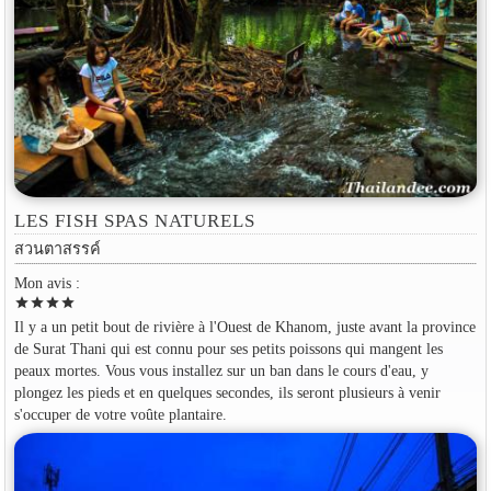
LES FISH SPAS NATURELS
สวนตาสรรค์
Mon avis :
star
star
star
star
Il y a un petit bout de rivière à l'Ouest de Khanom, juste avant la province
de Surat Thani qui est connu pour ses petits poissons qui mangent les
peaux mortes. Vous vous installez sur un ban dans le cours d'eau, y
plongez les pieds et en quelques secondes, ils seront plusieurs à venir
s'occuper de votre voûte plantaire.