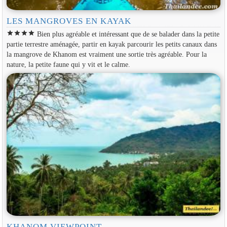
LES MANGROVES EN KAYAK
star
star
star
star
Bien plus agréable et intéressant que de se balader dans la petite
partie terrestre aménagée, partir en kayak parcourir les petits canaux dans
la mangrove de Khanom est vraiment une sortie très agréable. Pour la
nature, la petite faune qui y vit et le calme.
KHANOM VIEWPOINT