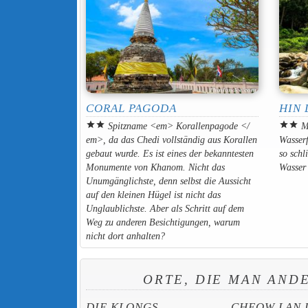
CORAL PAGODA
HIN 
star
star
star
star
Spitzname <em> Korallenpagode </
Mi
em>, da das Chedi vollständig aus Korallen
Wasserf
gebaut wurde. Es ist eines der bekanntesten
so schl
Monumente von Khanom. Nicht das
Wasser
Unumgänglichste, denn selbst die Aussicht
auf den kleinen Hügel ist nicht das
Unglaublichste. Aber als Schritt auf dem
Weg zu anderen Besichtigungen, warum
nicht dort anhalten?
ORTE, DIE MAN AND
DIE KLONGS
CHEOW LAN 