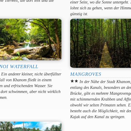
ine Tierwelt, die dort lebt und die
einer Seite, wo die Sonne untergeht.
lohnt sich zu gehen, wenn der Himm
günstig ist.
NOI WATERFALL
MANGROVES
r
Ein anderer kleiner, nicht überfüllter
all von Khanom fließt in einem
star
star
In der Nähe der Stadt Khanom
n und erfrischenden Wasser. Sie
entlang des Kanals, besonders an de
dort schwimmen, aber nicht wirklich
Brücke, gibt es mehrere Mangroveng
men.
mit schimmernden Krabben und Affe
obwohl wir selten Primaten sehen. E
besteht auch die Möglichkeit, mit d
Kajak auf den Kanal zu springen.