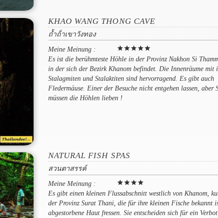
KHAO WANG THONG CAVE
ถ้ำถ้ําเขาวังทอง
star
star
star
star
star
Meine Meinung :
Es ist die berühmteste Höhle in der Provinz Nakhon Si Tham
in der sich der Bezirk Khanom befindet. Die Innenräume mit 
Stalagmiten und Stalaktiten sind hervorragend. Es gibt auch
Fledermäuse. Einer der Besuche nicht entgehen lassen, aber 
müssen die Höhlen lieben !
NATURAL FISH SPAS
สวนตาสรรค์
star
star
star
star
Meine Meinung :
Es gibt einen kleinen Flussabschnitt westlich von Khanom, ku
der Provinz Surat Thani, die für ihre kleinen Fische bekannt is
abgestorbene Haut fressen. Sie entscheiden sich für ein Verbo