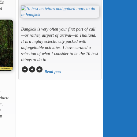
 Es
el
Bangkok is very often your first port of call
—or rather, airport of arrival—in Thailand.
It is a highly eclectic city packed with
unforgettable activities. I have curated a
selection of what I consider to be the 10 best
things to do in...
arrow_circle_right
arrow_circle_right
arrow_circle_right
Read post
,
r
ebiete
n,
s
em