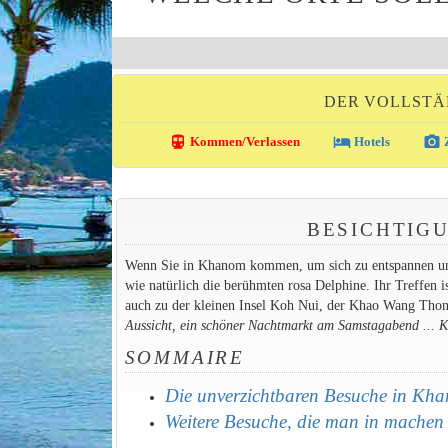
DER VOLLSTÄ
directions_transit
local_hotel
photo_camera
Kommen/Verlassen
Hotels
Z
BESICHTIG
Wenn Sie in Khanom kommen, um sich zu entspannen und d
wie natürlich die berühmten rosa Delphine. Ihr Treffen i
auch zu der kleinen Insel Koh Nui, der Khao Wang Thon
Aussicht, ein schöner Nachtmarkt am Samstagabend ... Kur
SOMMAIRE
Die unverzichtbaren Besuche in Kh
Weitere Besuche, die man in machen