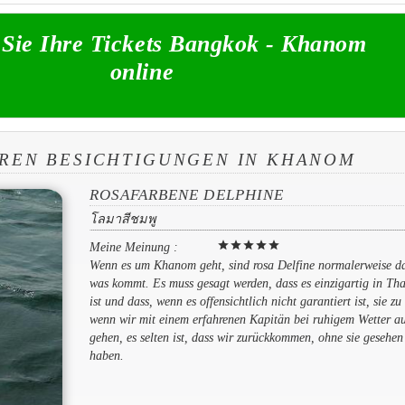
Sie Ihre Tickets Bangkok - Khanom
online
REN BESICHTIGUNGEN IN KHANOM
ROSAFARBENE DELPHINE
โลมาสีชมพู
star
star
star
star
star
Meine Meinung :
Wenn es um Khanom geht, sind rosa Delfine normalerweise da
was kommt. Es muss gesagt werden, dass es einzigartig in Th
ist und dass, wenn es offensichtlich nicht garantiert ist, sie zu
wenn wir mit einem erfahrenen Kapitän bei ruhigem Wetter au
gehen, es selten ist, dass wir zurückkommen, ohne sie gesehen
haben.