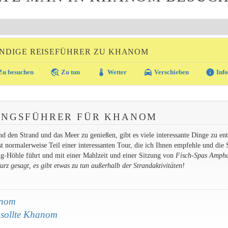
NDIGE REISEFÜHRER ZU KHANOM
travel_explore
thermostat
local_taxi
info
u besuchen
Zu tun
Wetter
Verschieben
Info
UNGSFÜHRER FÜR KHANOM
en Strand und das Meer zu genießen, gibt es viele interessante Dinge zu en
st normalerweise Teil einer interessanten Tour, die ich Ihnen empfehle und die 
g-Höhle führt und mit einer Mahlzeit und einer Sitzung von
Fisch-Spas
Ampha
z gesagt, es gibt etwas zu tun außerhalb der Strandaktivitäten!
anom
 sollte Khanom