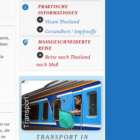
info
PRAKTISCHE
INFORMATIONEN
arrow_circle_right
Visum Thailand
arrow_circle_right
Gesundheit / Impfstoffe
marat,
edit_location_alt
MASSGESCHNEIDERTE
ihren
REISE
arrow_circle_right
Reise nach Thailand
Sie
nach Maß
rz vor
t, die
TRANSPORT IN
t im