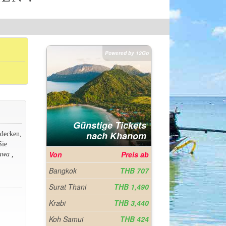
tdecken,
Sie
wa ,