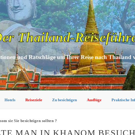
er Thailand-Reiseführ
tionen und Ratschläge um Ihrer Reise nach Thailand 
Hotels
Reiseziele
Zu besichtigen
Ausflüge
Praktische I
om sie Sie besichtigen sollten ?
LTE MAN IN KHANOM BESUCH