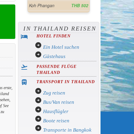
IN THAILAND REISEN
hotel
HOTEL FINDEN
arrow_circle_right
Ein Hotel suchen
arrow_circle_right
Gästehaus
flight_takeoff
PASSENDE FLÜGE
THAILAND
directions_bus_filled
TRANSPORT IN THAILAND
s erste,
arrow_circle_right
Zug reisen
ailand
arrow_circle_right
 sehen,
Bus/Van reisen
f See
arrow_circle_right
Hausflügler
 zu
arrow_circle_right
Boote reisen
arrow_circle_right
Transporte in Bangkok