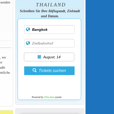
 werden
THAILAND
Schreiben Sie Ihre Abflugstadt, Zielstadt
und Datum.
August, 14
, wo
er
raße
Tickets suchen
entliche
Powered by
12Go Asia
system