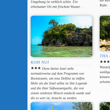
die kle
Umgebung ist wirklich schön. Ein
Ruhe.
erholsamer Ort mit frischem Wasser ...
THA 
KOH NUI
star
star
sta
Wasserf
star
star
star
Diese kleine Insel steht
waldige
normalerweise auf dem Programm von
können 
Bootstouren, um rosa Delfine zu treffen.
schwim
Mehr als die Insel selbst ist ihre Legende
und die ihrer Süßwasserquelle, die von
einem verehrten Mönch entdeckt wurde und
die es wert ist, besucht zu werden.