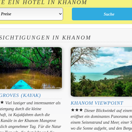
IE EIN HOTEL IN KHANOM
SICHTIGUNGEN IN KHANOM
GROVES (KAYAK)
KHANOM VIEWPOINT
r
star
Viel lustiger und interessanter als
ziergang durch die kleine
star
star
star
Dieser Blickwinkel auf eine
aft, ist Kajakfahren durch die
eröffnet ein dominantes Panorama m
n Kanäle in der Khanom Mangrove
einem Seitenstrand und Meer, einer S
klich angenehmer Tag. Für die Natur
wo die Sonne aufgeht, und den Berg