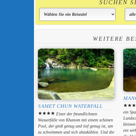
SUCHEN S
WEITERE BE
MAN
SAMET CHUN WATERFALL
star
star
sta
ein Spa
star
star
star
star
Einer der freundlichsten
Landsch
Wasserfälle von Khanom mit einem schönen
kleine
Pool, der groß genug und tief genug ist, um
ein wir
zu schwimmen und sich abzukühlen. Und die