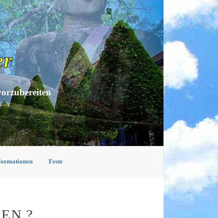
er
vorzubereiten
nformationen
Feste
EN ?