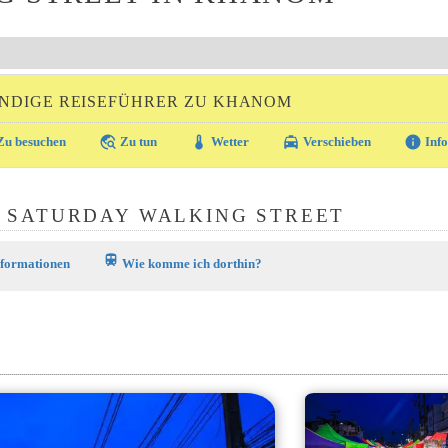
NDIGE REISEFÜHRER ZU KHANOM
travel_explore
thermostat
local_taxi
info
u besuchen
Zu tun
Wetter
Verschieben
Info
 SATURDAY WALKING STREET
train
nformationen
Wie komme ich dorthin?