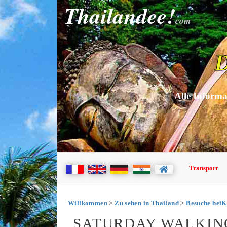
Thailandee!
com
D
Alle Informa
Transport
Willkommen
>
Zu sehen in Thailand
>
Besuche bei
SATURDAY WALKIN