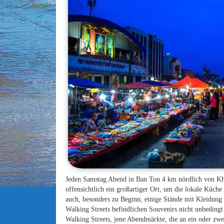
Jeden Samstag Abend in Ban Ton 4 km nördlich von Kha
offensichtlich ein großartiger Ort, um die lokale Küche
auch, besonders zu Beginn, einige Stände mit Kleidung 
Walking Streets befindlichen Souvenirs nicht unbedingt 
Walking Streets, jene Abendmärkte, die an ein oder zw