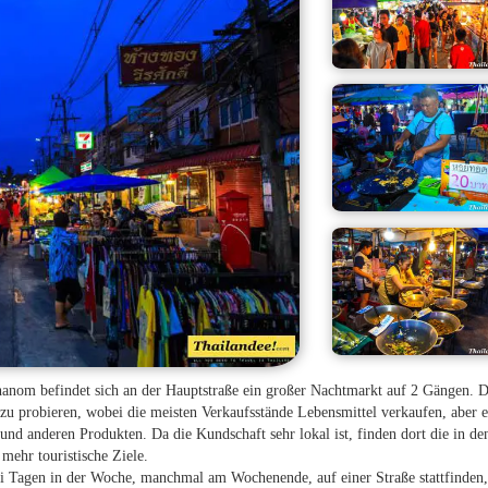
nom befindet sich an der Hauptstraße ein großer Nachtmarkt auf 2 Gängen. Di
 zu probieren, wobei die meisten Verkaufsstände Lebensmittel verkaufen, aber e
und anderen Produkten. Da die Kundschaft sehr lokal ist, finden dort die in de
mehr touristische Ziele.
ei Tagen in der Woche, manchmal am Wochenende, auf einer Straße stattfinden,