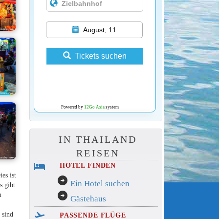
August, 11
Tickets suchen
Powered by
12Go Asia
system
IN THAILAND
REISEN
hotel
HOTEL FINDEN
es ist
arrow_circle_right
Ein Hotel suchen
s gibt
arrow_circle_right
n
Gästehaus
flight_takeoff
 sind
PASSENDE FLÜGE