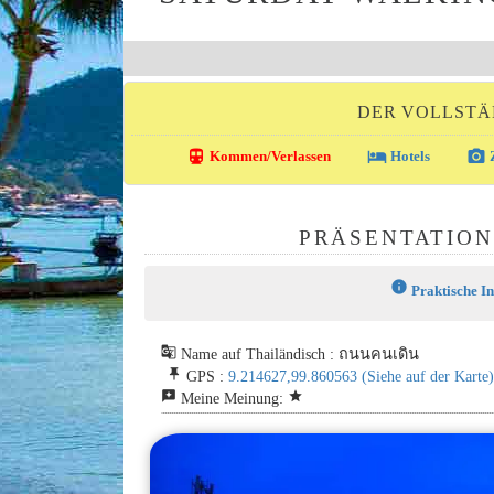
DER VOLLSTÄ
directions_transit
local_hotel
photo_camera
Kommen/Verlassen
Hotels
Z
PRÄSENTATION
info
Praktische I
g_translate
Name auf Thailändisch : ถนนคนเดิน
push_pin
GPS :
9.214627,99.860563
(Siehe auf der Karte)
reviews
star
Meine Meinung: