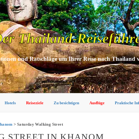
er Thailand-Reiseführ
tionen und Ratschläge um Ihrer Reise nach Thailand 
Hotels
Reiseziele
Zu besichtigen
Ausflüge
Praktische I
Khanom
> Saturday Walking Street
G STREET IN KHANOM